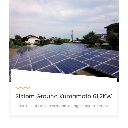
Sistem Ground Kumamoto 61,2KW
Produk: Struktur Pemasangan Tenaga Surya di Tanah FOEN Wilayah: Kumamoto, Jepang Kapasitas: 61,2 kW