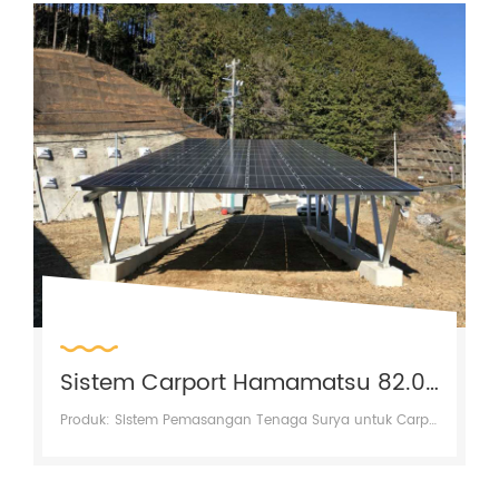
Sistem Carport Hamamatsu 82.08KW
Produk: Sistem Pemasangan Tenaga Surya untuk Carport FOEN Wilayah: hamamatsu | Jepang Kapasitas: 82,08 KW