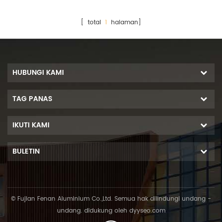
[ total
1
halaman]
HUBUNGI KAMI
TAG PANAS
IKUTI KAMI
BULETIN
© Fujian Fenan Aluminium Co.,Ltd. Semua hak dilindungi undang -
undang. didukung oleh
dyyseo.com