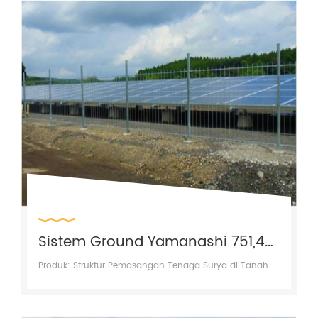
Sistem Ground Yamanashi 751,4KW
Produk: Struktur Pemasangan Tenaga Surya di Tanah FOEN Wilayah: Yamanashi, Jepang Kapasitas: 751,4 KW