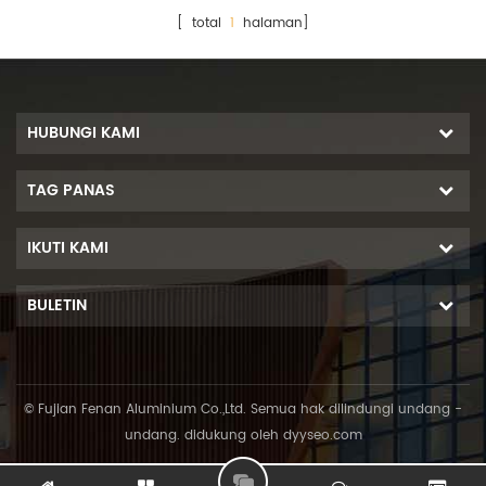
[ total
1
halaman]
HUBUNGI KAMI
TAG PANAS
IKUTI KAMI
BULETIN
© Fujian Fenan Aluminium Co.,Ltd. Semua hak dilindungi undang -
undang. didukung oleh
dyyseo.com
L