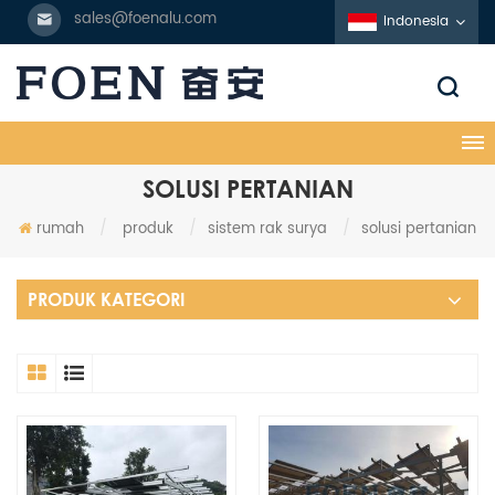
sales@foenalu.com
Indonesia
SOLUSI PERTANIAN
rumah
/
produk
/
sistem rak surya
/
solusi pertanian
PRODUK KATEGORI