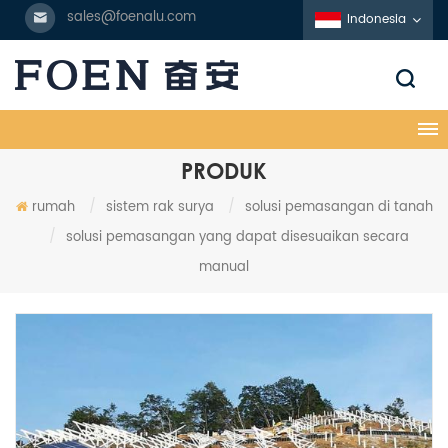
sales@foenalu.com
Indonesia
PRODUK
rumah
/
sistem rak surya
/
solusi pemasangan di tanah
/
solusi pemasangan yang dapat disesuaikan secara
manual