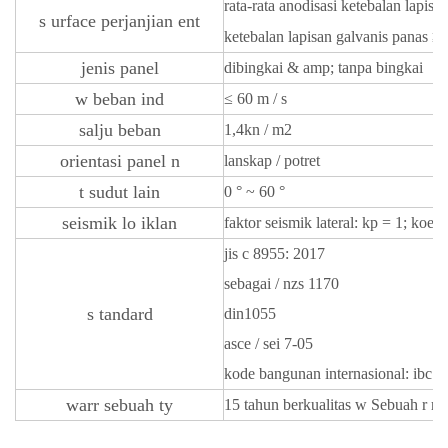
rata-rata
anodisasi
ketebalan lapisa
s
urface
perjanjian
ent
ketebalan lapisan galvanis panas
≥ 
jenis panel
dibingkai & amp; tanpa bingkai
w
beban ind
≤
60 m / s
salju
beban
1,4kn / m2
orientasi panel
n
lanskap / potret
t
sudut lain
0 ° ~ 60 °
seismik lo
iklan
faktor seismik lateral: kp = 1; koefi
jis c 8955: 2017
sebagai / nzs 1170
s
tandard
din1055
asce / sei 7-05
kode bangunan internasional: ibc 
warr
sebuah
ty
15 tahun berkualitas
w
Sebuah
r
r
S