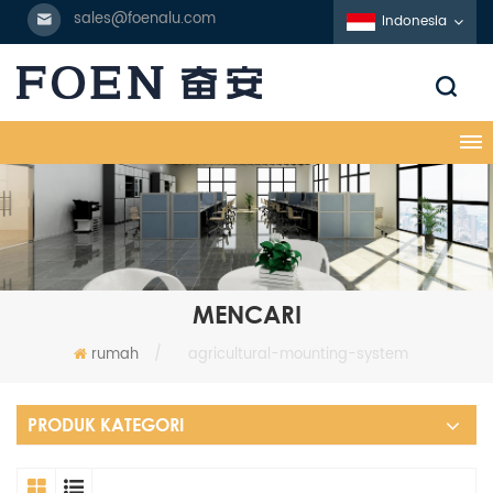
sales@foenalu.com
Indonesia
MENCARI
rumah
/
agricultural-mounting-system
PRODUK KATEGORI