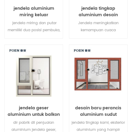
yang saling mengunci untuk
jendela aluminium
jendela tingkap
meningkatkan kekuatan
miring keluar
aluminium desain
jendela.
jendela terbaru
jendela miring dan putar
Jendela meningkatkan
memiliki dua posisi pembuka,
kemampuan cuaca
mereka dapat digunakan
aluminium dengan proses
sebagai jendela tingkap dan
penyemprotan elektrostatik,
jendela hopper. pembukaan
proses penyemprotan bubuk
tingkap dapat
elektrostatik pada permukaan
memungkinkan sirkulasi
aluminium, perlindungan
udara maksimum dan
lingkungan, kesehatan,
pembersihan mudah, tilt
sentuhan yang nyaman,
membuka dapat
meningkatkan ketahanan
memungkinkan udara masuk
korosi aluminium, ketahanan
dalam cuaca buruk.
terhadap es dan tahan asam,
jendela geser
desain baru perancis
tahan terhadap cuaca anti
aluminium untuk balkon
aluminium sudut
memudar.
jendela murah
dir pabrik dll penjualan
jendela tingkap kami, eksterior
aluminium jendela geser,
aluminium yang hampir