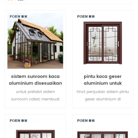
sistem sunroom kaca
pintu kaca geser
aluminium disesuaikan
aluminium untuk
apartemen
untuk prefabri sistem
hhot penjualan sistem pintu
sunroom cated, membuat
geser aluminium di
sunroom Anda lebih cocok,
6061.6035 6005 aluminium ,
lebih manusiawi dan lebih
produk baru 2019, cocok
sesuai.
untuk pelanggan menengah
dan kelas atas