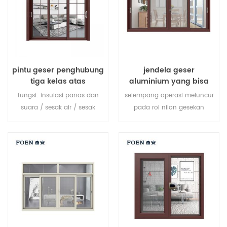
pintu geser penghubung
jendela geser
tiga kelas atas
aluminium yang bisa
disesuaikan
fungsi: insulasi panas dan
selempang operasi meluncur
suara / sesak air / sesak
pada rol nilon gesekan
udara. kaca: seperti yang
minimal yang dapat disetel,
Anda butuhkan.
di sepanjang trek aluminium,
memberikan aksi pembukaan
dan penutupan yang halus.
sepenuhnya disegel cuaca di
sekitar bingkai untuk
meminimalkan debu dan
intrusi air, jendela geser
dilengkapi ikat pinggang