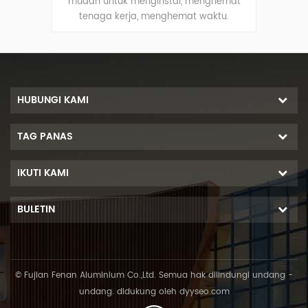
d
mudah untuk menginstal, menghemat
profil 
tenaga kerja, menghemat waktu.
digunakan d
dekorasi indah dan cerah, garis sudut
pintu ka
a
halus yang dapat menjamin tepi paket
lurus.
HUBUNGI KAMI
TAG PANAS
IKUTI KAMI
BULETIN
© Fujian Fenan Aluminium Co.,Ltd. Semua hak dilindungi undang -
undang. didukung oleh
dyyseo.com