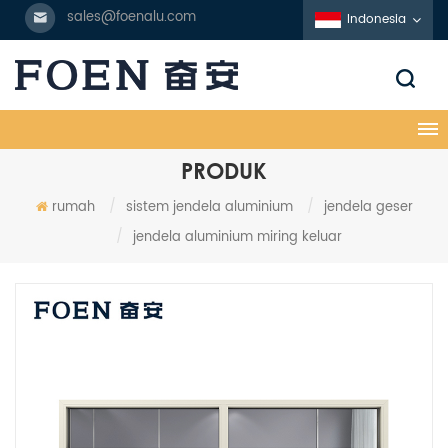
sales@foenalu.com
Indonesia
PRODUK
rumah
/
sistem jendela aluminium
/
jendela geser
/
jendela aluminium miring keluar