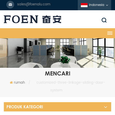
sales@foenalu.com
Indonesia
MENCARI
rumah
/
customized-three-linkage-sliding-door-
system
PRODUK KATEGORI