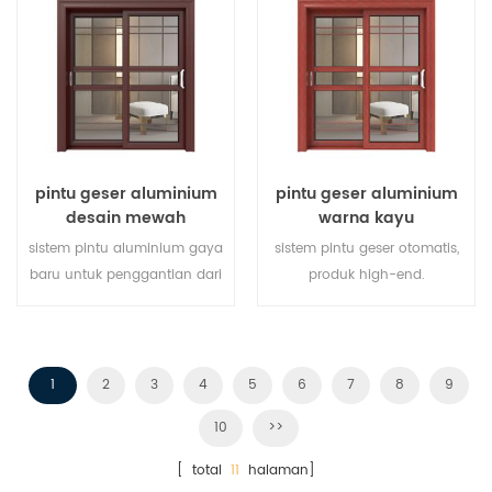
berbagai jenis pintu untuk
memenuhi berbagai
kebutuhan arsitektur.
pintu geser aluminium
pintu geser aluminium
desain mewah
warna kayu
sistem pintu aluminium gaya
sistem pintu geser otomatis,
baru untuk penggantian dari
produk high-end.
produsen pemilik merek di
menyesuaikan dengan harga
Cina, baik untuk partai besar.
murah!
1
2
3
4
5
6
7
8
9
10
>>
[ total
11
halaman]