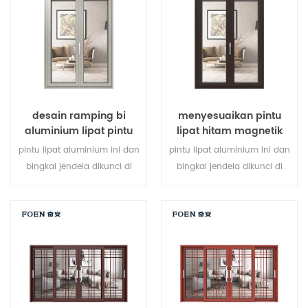
berbagai jenis pintu untuk
memenuhi berbagai
kebutuhan arsitektur.
desain ramping bi
menyesuaikan pintu
aluminium lipat pintu
lipat hitam magnetik
kaca ganda
besar penggunaan
pintu lipat aluminium ini dan
pintu lipat aluminium ini dan
tahan lama
bingkai jendela dikunci di
bingkai jendela dikunci di
beberapa titik, kinerja
beberapa titik, kinerja
penyegelan dan keamanan
penyegelan dan keamanan
anti-pencurian sangat baik.
anti-pencurian sangat baik.
berbagai jenis pintu untuk
berbagai jenis pintu untuk
memenuhi berbagai
memenuhi berbagai
kebutuhan arsitektur.
kebutuhan arsitektur.