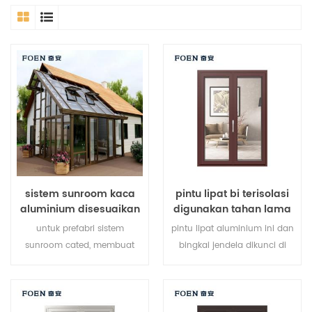
sistem sunroom kaca
pintu lipat bi terisolasi
aluminium disesuaikan
digunakan tahan lama
untuk hotel tepi laut
untuk prefabri sistem
pintu lipat aluminium ini dan
sunroom cated, membuat
bingkai jendela dikunci di
sunroom Anda lebih cocok,
beberapa titik, kinerja
lebih manusiawi dan lebih
penyegelan dan keamanan
sesuai.
anti-pencurian sangat baik.