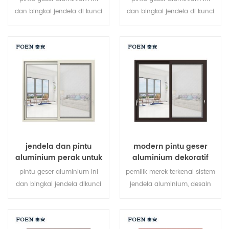
dan bingkai jendela di kunci
dan bingkai jendela di kunci
pada beberapa titik, kinerja
pada beberapa titik, kinerja
penyegelan dan keamanan
penyegelan dan keamanan
anti-pencurian sangat baik.
anti-pencurian sangat baik.
berbagai jenis pintu untuk
jenis pintu bervariasi untuk
memenuhi berbagai
memenuhi kebutuhan
kebutuhan arsitektur
arsitektur yang berbeda
jendela dan pintu
modern pintu geser
aluminium perak untuk
aluminium dekoratif
rumah
luar ruangan
pintu geser aluminium ini
pemilik merek terkenal sistem
dan bingkai jendela dikunci
jendela aluminium, desain
di beberapa titik, kinerja
baru, gaya baru, baru
penyegelan dan keamanan
dikembangkan.
anti-pencurian sangat baik.