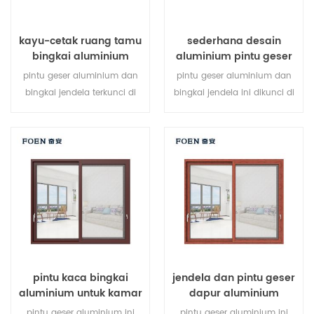
kayu-cetak ruang tamu
sederhana desain
bingkai aluminium
aluminium pintu geser
sistem jendela geser
cetak kayu kamar tidur
pintu geser aluminium dan
pintu geser aluminium dan
bingkai jendela terkunci di
bingkai jendela ini dikunci di
beberapa titik, kinerja
beberapa titik, kinerja anti-
penyegelan dan keamanan
pencurian penyegelan dan
anti-pencurian sangat baik.
keselamatan sangat baik.
berbagai jenis pintu untuk
berbagai jenis pintu untuk
memenuhi berbagai
memenuhi berbagai
kebutuhan arsitektur.
kebutuhan arsitektur.
pintu kaca bingkai
jendela dan pintu geser
aluminium untuk kamar
dapur aluminium
mandi internal
pintu geser aluminium ini
pintu geser aluminium ini