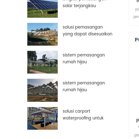
solar terjangkau
p
aluminium disesuaikan
jen
bingkai panel surya
solusi pemasangan
pe
yang dapat disesuaikan
secara manual
sistem pemasangan
rumah hijau
sistem pemasangan
rumah hijau
solusi carport
waterproofing untuk
p
panel surya pv
pi