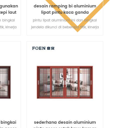
digunakan
desain ramping bi aluminium
epi laut
lipat pintu kaca ganda
n bingkai
pintu lipat aluminium ini dan bingkai
ik, kinerja
jendela dikunci di beberapa titik, kinerja
 anti-
penyegelan dan keamanan anti-
gai jenis
pencurian sangat baik. berbagai jenis
rbagai
pintu untuk memenuhi berbagai
.
kebutuhan arsitektur.
 bingkai
sederhana desain aluminium