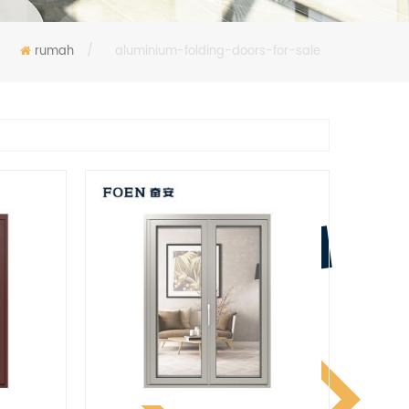
rumah
/
aluminium-folding-doors-for-sale