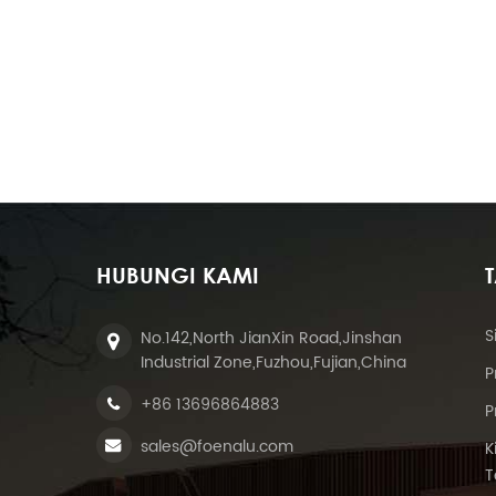
HUBUNGI KAMI
S
No.142,North JianXin Road,Jinshan
Industrial Zone,Fuzhou,Fujian,China
P
+86 13696864883
P
sales@foenalu.com
K
T