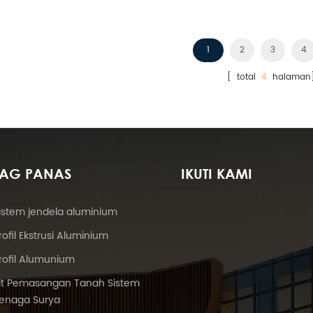
Amerika Serikat.
1
2
3
4
[ total
4
halaman
TAG PANAS
IKUTI KAMI
istem jendela aluminium
rofil Ekstrusi Aluminium
rofil Alumunium
it Pemasangan Tanah Sistem
enaga Surya