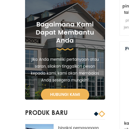
pin
ta
p
Bagaimana Kami
jen
Dapat Membantu
Anda
pe
jika Anda memiliki pertanyaan atau
saran, silakan tinggalkan pesan
kepada kami, kami akan membalas
Anda sesegera mungkin!
HUBUNGI KAMI
PRODUK BARU
ka
bingkai pemasangan