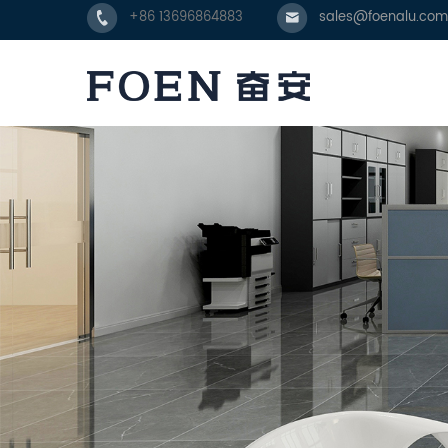
+86 13696864883
sales@foenalu.com