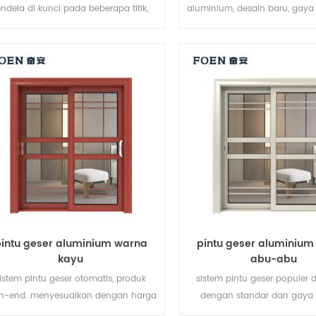
endela di kunci pada beberapa titik,
aluminium, desain baru, gaya 
erja penyegelan dan keamanan anti-
dikembangkan.
pencurian sangat baik. jenis pintu
rvariasi untuk memenuhi kebutuhan
arsitektur yang berbeda
intu geser aluminium warna
pintu geser aluminiu
kayu
abu-abu
istem pintu geser otomatis, produk
sistem pintu geser populer d
h-end. menyesuaikan dengan harga
dengan standar dan gaya 
murah!
penjualan panas di Uni Er