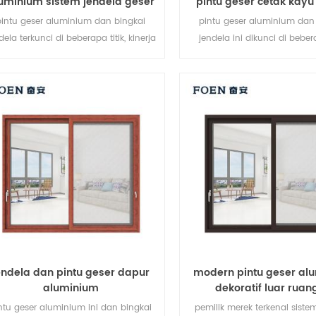
uminium sistem jendela geser
pintu geser cetak kay
tidur
pintu geser aluminium dan bingkai
pintu geser aluminium dan
dela terkunci di beberapa titik, kinerja
jendela ini dikunci di bebera
penyegelan dan keamanan anti-
kinerja anti-pencurian peny
ncurian sangat baik. berbagai jenis
keselamatan sangat baik. berb
pintu untuk memenuhi berbagai
pintu untuk memenuhi be
kebutuhan arsitektur.
kebutuhan arsitektur
endela dan pintu geser dapur
modern pintu geser al
aluminium
dekoratif luar rua
ntu geser aluminium ini dan bingkai
pemilik merek terkenal siste