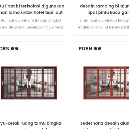
tu lipat bi terisolasi digunakan
desain ramping bi al
han lama untuk hotel tepi laut
lipat pintu kaca g
intu lipat aluminium ini dan bingkai
pintu lipat aluminium ini da
dela dikunci di beberapa titik, kinerja
jendela dikunci di beberapa tit
penyegelan dan keamanan anti-
penyegelan dan keamanan
ncurian sangat baik. berbagai jenis
pencurian sangat baik. berba
pintu untuk memenuhi berbagai
pintu untuk memenuhi be
kebutuhan arsitektur.
kebutuhan arsitektur
yu-cetak ruang tamu bingkai
sederhana desain alu