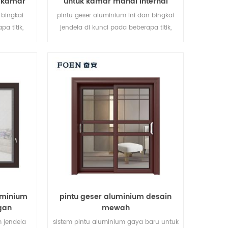
u kamar
untuk kamar mandi internal
 bingkai
pintu geser aluminium ini dan bingkai
pa titik,
jendela di kunci pada beberapa titik,
egelan dan
kinerja penyegelan dan keamanan anti-
agai jenis
pencurian sangat baik. berbagai jenis
rbagai
pintu untuk memenuhi berbagai
.
kebutuhan arsitektur
uminium
pintu geser aluminium desain
ngan
mewah
m jendela
sistem pintu aluminium gaya baru untuk