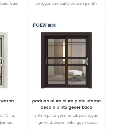
baru, baru
penggantian dari produsen pemilik
merek di Cina, baik untuk partai besar.
m warna
paduan aluminium pintu utama
desain pintu geser kaca
ari Cina,
sistem pintu geser untuk pelanggan
jerman,
hign-end, desain pelanggan dapat
opa dan
diterima,