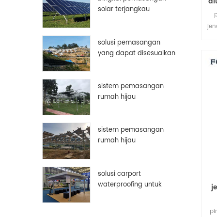
al
solar terjangkau
aluminium disesuaikan
jen
bingkai panel surya
solusi pemasangan
pe
yang dapat disesuaikan
secara manual
sistem pemasangan
rumah hijau
sistem pemasangan
rumah hijau
solusi carport
waterproofing untuk
j
panel surya pv
pi