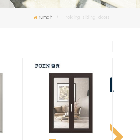
rumah
/
folding-sliding-doors