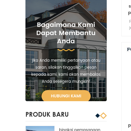
p
Bagaimana Kami
j
Dapat Membantu
ki
Anda
kes
jika Anda memiliki pertanyaan atau
saran, silakan tinggalkan pesan
kepada kami, kami akan membalas
Anda sesegera mungkin!
HUBUNGI KAMI
PRODUK BARU
p
bingkai pemasangan