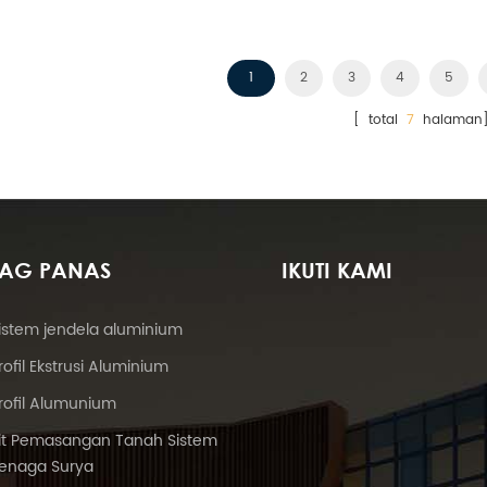
1
2
3
4
5
[ total
7
halaman
TAG PANAS
IKUTI KAMI
istem jendela aluminium
rofil Ekstrusi Aluminium
rofil Alumunium
it Pemasangan Tanah Sistem
enaga Surya