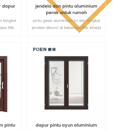
r dapur
jendela dan pintu aluminium
perak untuk rumah
n bingkai
pintu geser aluminium ini dan bingkai
pa titik,
jendela dikunci di beberapa titik, kinerja
anan anti-
penyegelan dan keamanan anti-
is pintu
pencurian sangat baik. berbagai jenis
kebutuhan
pintu untuk memenuhi berbagai
da
kebutuhan arsitektur.
m pintu
dapur pintu ayun aluminium