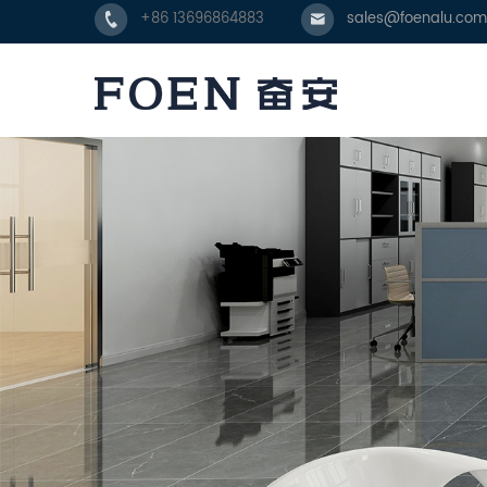
+86 13696864883
sales@foenalu.com