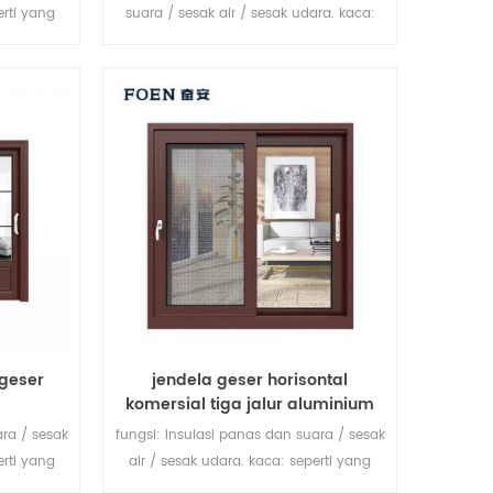
erti yang
suara / sesak air / sesak udara. kaca:
seperti yang Anda butuhkan.
geser
jendela geser horisontal
komersial tiga jalur aluminium
ara / sesak
fungsi: insulasi panas dan suara / sesak
erti yang
air / sesak udara. kaca: seperti yang
Anda butuhkan.