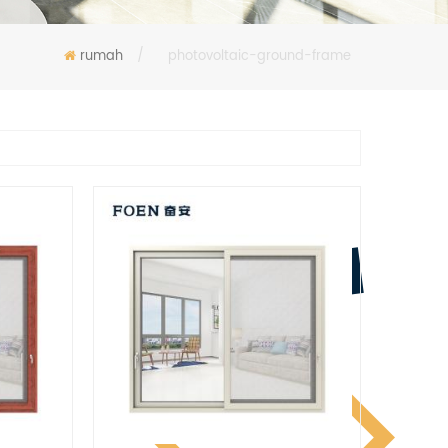
rumah
/
photovoltaic-ground-frame