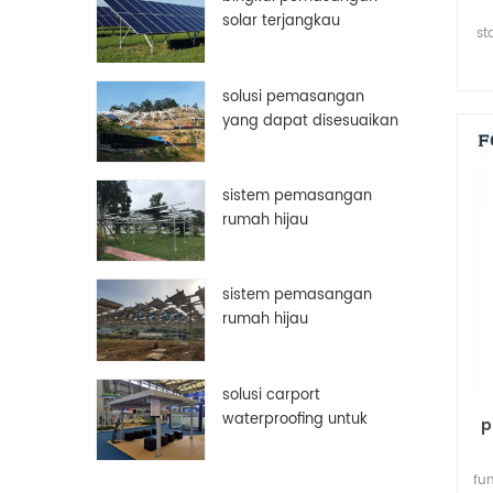
solar terjangkau
st
aluminium disesuaikan
bingkai panel surya
solusi pemasangan
yang dapat disesuaikan
secara manual
sistem pemasangan
rumah hijau
sistem pemasangan
rumah hijau
solusi carport
waterproofing untuk
p
panel surya pv
fu