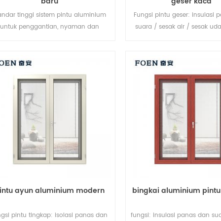
baru
geser kaca
andar tinggi sistem pintu aluminium
Fungsi pintu geser: insulasi
untuk penggantian, nyaman dan
suara / sesak air / sesak uda
ekonomis, gaya jerman.
seperti yang Anda butu
intu ayun aluminium modern
bingkai aluminium pintu
ngsi pintu tingkap: isolasi panas dan
fungsi: insulasi panas dan su