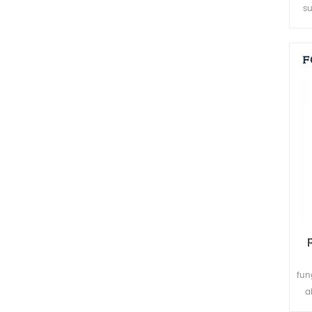
su
fun
a