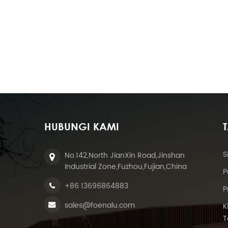
HUBUNGI KAMI
S
No.142,North JianXin Road,Jinshan
Industrial Zone,Fuzhou,Fujian,China
P
+86 13696864883
P
sales@foenalu.com
K
T