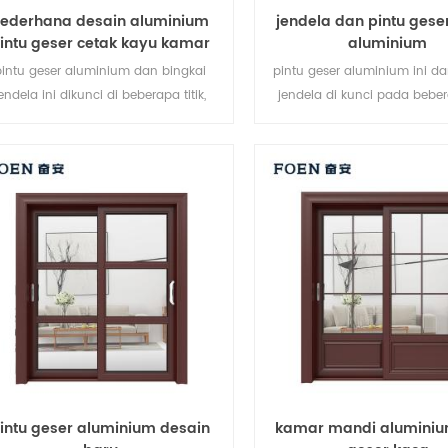
sederhana desain aluminium
jendela dan pintu gese
intu geser cetak kayu kamar
aluminium
tidur
pintu geser aluminium dan bingkai
pintu geser aluminium ini da
endela ini dikunci di beberapa titik,
jendela di kunci pada bebera
nerja anti-pencurian penyegelan dan
kinerja penyegelan dan keam
elamatan sangat baik. berbagai jenis
pencurian sangat baik. jen
pintu untuk memenuhi berbagai
bervariasi untuk memenuhi 
kebutuhan arsitektur.
arsitektur yang berbe
intu geser aluminium desain
kamar mandi aluminiu