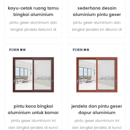
kayu-cetak ruang tamu
sederhana desain
bingkai aluminium
aluminium pintu geser
sistem jendela geser
cetak kayu kamar tidur
pintu geser aluminium dan
pintu geser aluminium dan
bingkai jendela terkunci di
bingkai jendela ini dikunci di
beberapa titik, kinerja
beberapa titik, kinerja anti-
penyegelan dan keamanan
pencurian penyegelan dan
anti-pencurian sangat baik.
keselamatan sangat baik.
berbagai jenis pintu untuk
berbagai jenis pintu untuk
memenuhi berbagai
memenuhi berbagai
kebutuhan arsitektur.
kebutuhan arsitektur.
pintu kaca bingkai
jendela dan pintu geser
aluminium untuk kamar
dapur aluminium
mandi internal
pintu geser aluminium ini
pintu geser aluminium ini
dan bingkai jendela di kunci
dan bingkai jendela di kunci