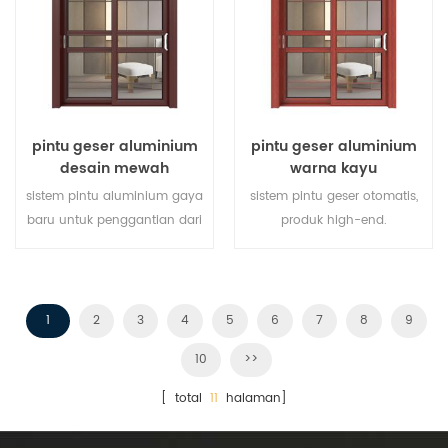
memenuhi berbagai
kebutuhan arsitektur.
pintu geser aluminium
pintu geser aluminium
desain mewah
warna kayu
sistem pintu aluminium gaya
sistem pintu geser otomatis,
baru untuk penggantian dari
produk high-end.
produsen pemilik merek di
menyesuaikan dengan harga
Cina, baik untuk partai besar.
murah!
1
2
3
4
5
6
7
8
9
10
>>
[ total
11
halaman]