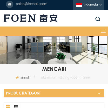
sales@foenalu.com
Indonesia
MENCARI
rumah
/
aluminium-sliding-door-frame
PRODUK KATEGORI