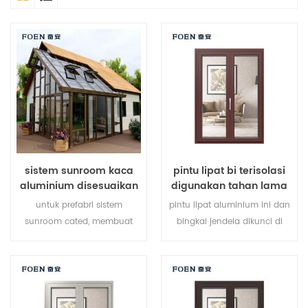
sistem sunroom kaca
pintu lipat bi terisolasi
aluminium disesuaikan
digunakan tahan lama
untuk hotel tepi laut
untuk prefabri sistem
pintu lipat aluminium ini dan
sunroom cated, membuat
bingkai jendela dikunci di
sunroom Anda lebih cocok,
beberapa titik, kinerja
lebih manusiawi dan lebih
penyegelan dan keamanan
sesuai.
anti-pencurian sangat baik.
berbagai jenis pintu untuk
memenuhi berbagai