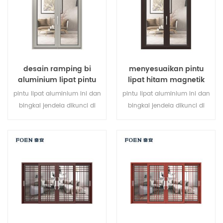
kebutuhan arsitektur.
desain ramping bi
menyesuaikan pintu
aluminium lipat pintu
lipat hitam magnetik
kaca ganda
besar penggunaan
pintu lipat aluminium ini dan
pintu lipat aluminium ini dan
tahan lama
bingkai jendela dikunci di
bingkai jendela dikunci di
beberapa titik, kinerja
beberapa titik, kinerja
penyegelan dan keamanan
penyegelan dan keamanan
anti-pencurian sangat baik.
anti-pencurian sangat baik.
berbagai jenis pintu untuk
berbagai jenis pintu untuk
memenuhi berbagai
memenuhi berbagai
kebutuhan arsitektur.
kebutuhan arsitektur.