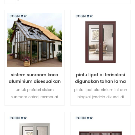
sistem sunroom kaca
pintu lipat bi terisolasi
aluminium disesuaikan
digunakan tahan lama
untuk hotel tepi laut
untuk prefabri sistem
pintu lipat aluminium ini dan
sunroom cated, membuat
bingkai jendela dikunci di
sunroom Anda lebih cocok,
beberapa titik, kinerja
lebih manusiawi dan lebih
penyegelan dan keamanan
sesuai.
anti-pencurian sangat baik.
berbagai jenis pintu untuk
memenuhi berbagai