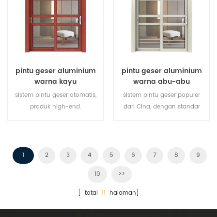
pintu geser aluminium
pintu geser aluminium
warna kayu
warna abu-abu
sistem pintu geser otomatis,
sistem pintu geser populer
produk high-end.
dari Cina, dengan standar
menyesuaikan dengan harga
dan gaya jerman, penjualan
murah!
panas di Uni Eropa dan
Amerika Serikat.
1
2
3
4
5
6
7
8
9
10
>>
[ total
11
halaman]