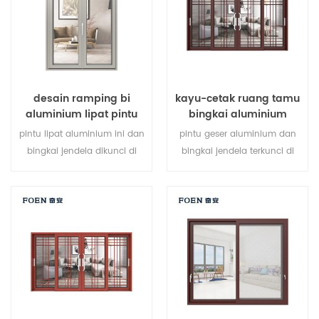
kebutuhan arsitektur.
desain ramping bi
kayu-cetak ruang tamu
aluminium lipat pintu
bingkai aluminium
kaca ganda
sistem jendela geser
pintu lipat aluminium ini dan
pintu geser aluminium dan
bingkai jendela dikunci di
bingkai jendela terkunci di
beberapa titik, kinerja
beberapa titik, kinerja
penyegelan dan keamanan
penyegelan dan keamanan
anti-pencurian sangat baik.
anti-pencurian sangat baik.
berbagai jenis pintu untuk
berbagai jenis pintu untuk
memenuhi berbagai
memenuhi berbagai
kebutuhan arsitektur.
kebutuhan arsitektur.