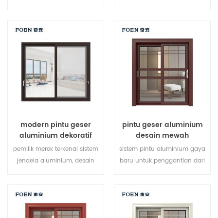
pada beberapa titik, kinerja
di beberapa titik, kinerja
penyegelan dan keamanan
penyegelan dan keamanan
anti-pencurian sangat baik.
anti-pencurian sangat baik.
jenis pintu bervariasi untuk
berbagai jenis pintu untuk
memenuhi kebutuhan
memenuhi berbagai
arsitektur yang berbeda
kebutuhan arsitektur.
modern pintu geser
pintu geser aluminium
aluminium dekoratif
desain mewah
luar ruangan
pemilik merek terkenal sistem
sistem pintu aluminium gaya
jendela aluminium, desain
baru untuk penggantian dari
baru, gaya baru, baru
produsen pemilik merek di
dikembangkan.
Cina, baik untuk partai besar.