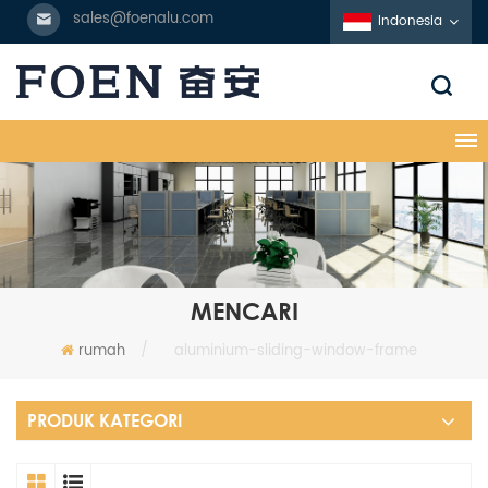
sales@foenalu.com
Indonesia
MENCARI
rumah
/
aluminium-sliding-window-frame
PRODUK KATEGORI