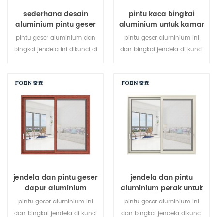
sederhana desain
pintu kaca bingkai
aluminium pintu geser
aluminium untuk kamar
cetak kayu kamar tidur
mandi internal
pintu geser aluminium dan
pintu geser aluminium ini
bingkai jendela ini dikunci di
dan bingkai jendela di kunci
beberapa titik, kinerja anti-
pada beberapa titik, kinerja
pencurian penyegelan dan
penyegelan dan keamanan
keselamatan sangat baik.
anti-pencurian sangat baik.
berbagai jenis pintu untuk
berbagai jenis pintu untuk
memenuhi berbagai
memenuhi berbagai
kebutuhan arsitektur.
kebutuhan arsitektur
jendela dan pintu geser
jendela dan pintu
dapur aluminium
aluminium perak untuk
rumah
pintu geser aluminium ini
pintu geser aluminium ini
dan bingkai jendela di kunci
dan bingkai jendela dikunci