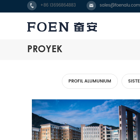
+86 13696864883
sales@foenalu.com
PROYEK
PROFIL ALUMUNIUM
SIST