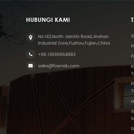
HUBUNGI KAMI
S
No.142,North JianXin Road,Jinshan
Industrial Zone,Fuzhou,Fujian,China
P
+86 13696864883
P
sales@foenalu.com
K
T
P
T
a
S
S
S