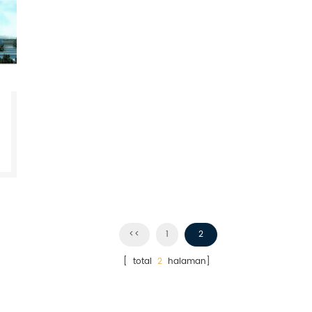
<<
1
2
[ total
2
halaman]