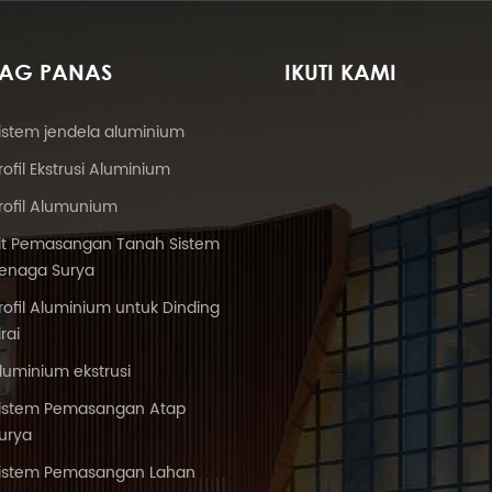
TAG PANAS
IKUTI KAMI
istem jendela aluminium
rofil Ekstrusi Aluminium
rofil Alumunium
it Pemasangan Tanah Sistem
enaga Surya
rofil Aluminium untuk Dinding
irai
luminium ekstrusi
istem Pemasangan Atap
urya
istem Pemasangan Lahan