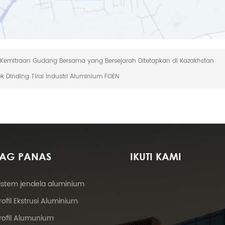
 Kemitraan Gudang Bersama yang Bersejarah Ditetapkan di Kazakhstan
ek Dinding Tirai Industri Aluminium FOEN
TAG PANAS
IKUTI KAMI
istem jendela aluminium
rofil Ekstrusi Aluminium
rofil Alumunium