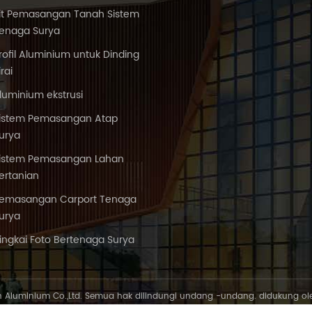
it Pemasangan Tanah Sistem
enaga Surya
rofil Aluminium untuk Dinding
irai
luminium ekstrusi
istem Pemasangan Atap
urya
istem Pemasangan Lahan
ertanian
emasangan Carport Tenaga
urya
ingkai Foto Bertenaga Surya
n Aluminium Co.,Ltd. Semua hak dilindungi undang -undang. didukung o