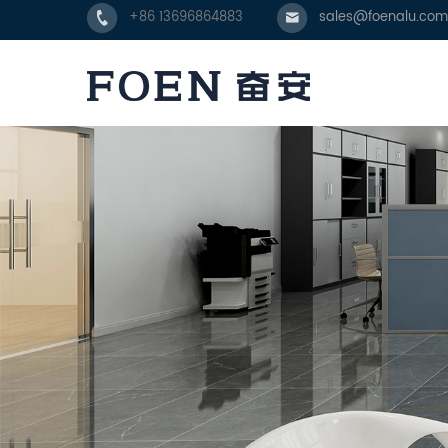
+86 13696864883
sales@foenalu.com