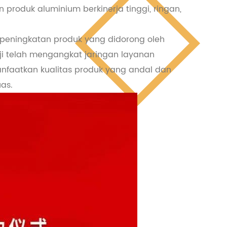
 produk aluminium berkinerja tinggi, ringan,
 peningkatan produk yang didorong oleh
ji telah mengangkat jaringan layanan
anfaatkan kualitas produk yang andal dan
as.