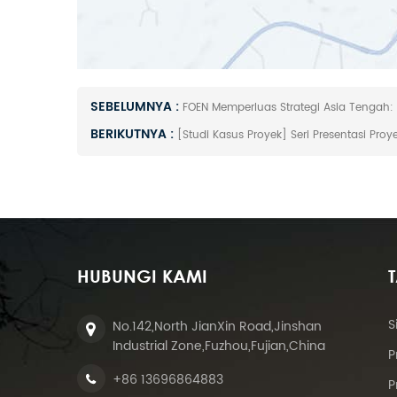
SEBELUMNYA :
FOEN Memperluas Strategi Asia Tengah:
BERIKUTNYA :
[Studi Kasus Proyek] Seri Presentasi Proy
HUBUNGI KAMI
S
No.142,North JianXin Road,Jinshan
Industrial Zone,Fuzhou,Fujian,China
P
+86 13696864883
P