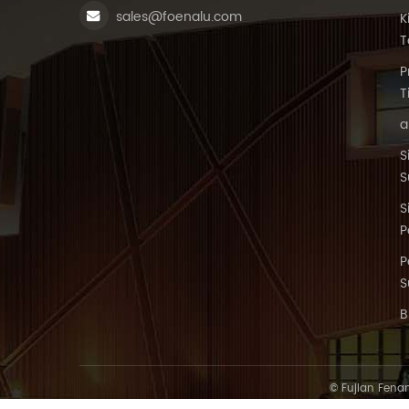
sales@foenalu.com
K
T
P
T
a
S
S
S
P
P
S
B
© Fujian Fena