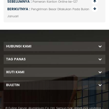
SEBELUMNYA :
Pameran Kanton Online ke-127
BERIKUTNYA :
Pengiriman Besar Dilakukan Pada Bulan
Januari
HUBUNGI KAMI
TAG PANAS
IKUTI KAMI
BULETIN
© Fujian Fenan Aluminium Co.,Ltd. Semua hak dilindungi undang -