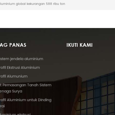
aluminium global kekurangan 588 ribu ton
TAG PANAS
IKUTI KAMI
istem jendela aluminium
rofil Ekstrusi Aluminium
rofil Alumunium
it Pemasangan Tanah Sistem
enaga Surya
rofil Aluminium untuk Dinding
irai
luminium ekstrusi