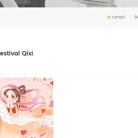
rumah
/
B
stival Qixi