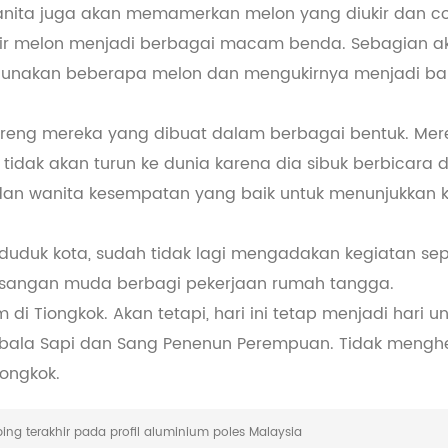
ita juga akan memamerkan melon yang diukir dan con
kir melon menjadi berbagai macam benda. Sebagian ak
gunakan beberapa melon dan mengukirnya menjadi ba
reng mereka yang dibuat dalam berbagai bentuk. Me
nu tidak akan turun ke dunia karena dia sibuk berbicar
s dan wanita kesempatan yang baik untuk menunjukka
nduduk kota, sudah tidak lagi mengadakan kegiatan se
asangan muda berbagi pekerjaan rumah tangga.
 di Tiongkok. Akan tetapi, hari ini tetap menjadi har
mbala Sapi dan Sang Penenun Perempuan. Tidak meng
ongkok.
ng terakhir pada profil aluminium poles Malaysia