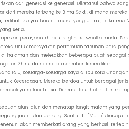
riskan dari generasi ke generasi. Diketahui bahwa sang
esar dari mereka terbang ke Bima Sakti, di mana mer
 terlihat banyak burung murai yang botak; ini karena Ni
yang setia.
upakan perayaan khusus bagi para wanita muda. Para g
mereka untuk merayakan pertemuan tahunan para pen
 di halaman dan meletakkan beberapa buah sebagai
ang dan Zhinu dan berdoa memohon kecerdikan.
 yang lalu, keluarga-keluarga kaya di ibu kota Chang'a
tuk Kecerdasan. Mereka berdoa untuk berbagai jenis
masak yang luar biasa. Di masa lalu, hal-hal ini meru
 sebuah alun-alun dan menatap langit malam yang pe
egang jarum dan benang. Saat kata "Mulai" diucapk
enenun, akan memberkati orang yang berhasil terlebih