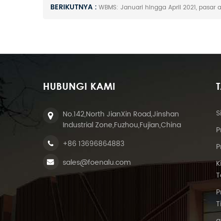
BERIKUTNYA :
WBMS: Januari hingga April 2021, pasar 
HUBUNGI KAMI
S
No.142,North JianXin Road,Jinshan
Industrial Zone,Fuzhou,Fujian,China
P
+86 13696864883
P
sales@foenalu.com
K
T
P
T
a