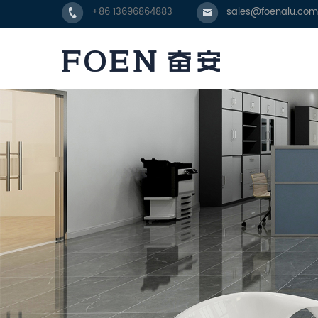
+86 13696864883
sales@foenalu.com