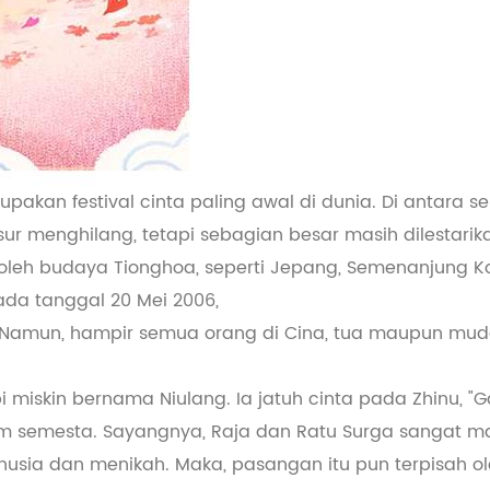
rupakan festival cinta paling awal di dunia. Di antara s
ur menghilang, tetapi sebagian besar masih dilestarik
oleh budaya Tionghoa, seperti Jepang, Semenanjung K
ada tanggal 20 Mei 2006,
ya. Namun, hampir semua orang di Cina, tua maupun muda
iskin bernama Niulang. Ia jatuh cinta pada Zhinu, "Gad
alam semesta. Sayangnya, Raja dan Ratu Surga sangat
usia dan menikah. Maka, pasangan itu pun terpisah ol