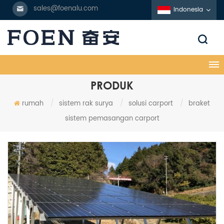
sales@foenalu.com
Indonesia
PRODUK
rumah
/
sistem rak surya
/
solusi carport
/
braket
sistem pemasangan carport