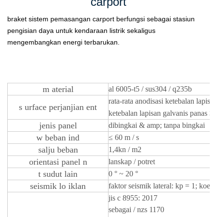
carport
braket sistem pemasangan carport berfungsi sebagai stasiun
pengisian daya untuk kendaraan listrik sekaligus
mengembangkan energi terbarukan.
m
aterial
al 6005-t5 / sus304 / q235b
rata-rata
anodisasi
ketebalan lapisa
s
urface
perjanjian
ent
ketebalan lapisan galvanis panas
≥ 
jenis panel
dibingkai & amp; tanpa bingkai
w
beban ind
≤
60 m / s
salju
beban
1,4kn / m2
orientasi panel
n
lanskap / potret
t
sudut lain
0 ° ~ 20 °
seismik lo
iklan
faktor seismik lateral: kp = 1; koefi
jis c 8955: 2017
sebagai / nzs 1170