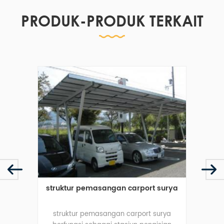
PRODUK-PRODUK TERKAIT
obil
struktur pemasangan carport surya
sist
kir
struktur pemasangan carport surya
si