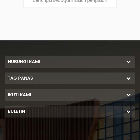
mpat
berfungsi sebagai stasiun pengisian
men
tuk
untuk kendaraan listrik sekaligus
energ
mengembangkan energi terbarukan.
HUBUNGI KAMI
TAG PANAS
IKUTI KAMI
BULETIN