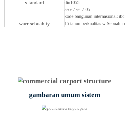
s
tandard
din1055
asce / sei 7-05
kode bangunan internasional: ibc 
warr
sebuah
ty
15 tahun berkualitas
w
Sebuah
r
r
S
gambaran umum sistem