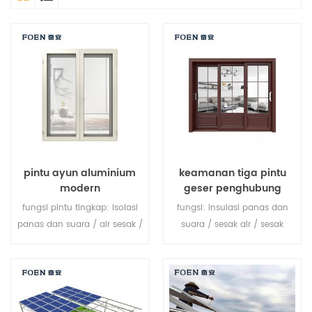
pintu ayun aluminium
keamanan tiga pintu
modern
geser penghubung
fungsi pintu tingkap: isolasi
fungsi: insulasi panas dan
panas dan suara / air sesak /
suara / sesak air / sesak
sesak udara. kaca: seperti
udara. kaca: seperti yang
yang Anda butuhkan.
Anda butuhkan.