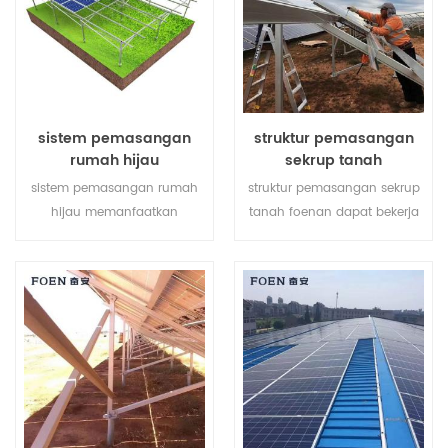
sistem pemasangan
struktur pemasangan
rumah hijau
sekrup tanah
sistem pemasangan rumah
struktur pemasangan sekrup
hijau memanfaatkan
tanah foenan dapat bekerja
sepenuhnya tanah pertanian
dengan dasar beton atau
dan mengembangkan energi
sekrup tanah tergantung
bersih dari matahari,
pada kondisi tanah yang
membawa masa depan yang
berbeda.
lebih bersih bagi manusia.