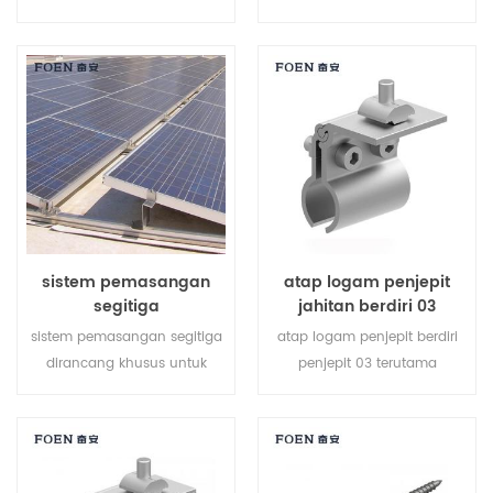
solusi yang lebih ekonomis
khusus dikembangkan untuk
dengan pemasangan lebih
instalasi atap surya
cepat dan struktur lebih
perumahan dan komersial.
aman.
sistem pemasangan
atap logam penjepit
segitiga
jahitan berdiri 03
sistem pemasangan segitiga
atap logam penjepit berdiri
dirancang khusus untuk
penjepit 03 terutama
proyek atap datar rc. ini
dirancang untuk atap logam
adalah pembangkit listrik
sistem pemasangan
energi hijau yang dapat
matahari, diperbaiki pada
disesuaikan yang
jahitan atap untuk