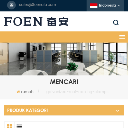
sales@foenalu.com
Indonesia
MENCARI
rumah
/
galvanized-roof-racking-clamps
PRODUK KATEGORI