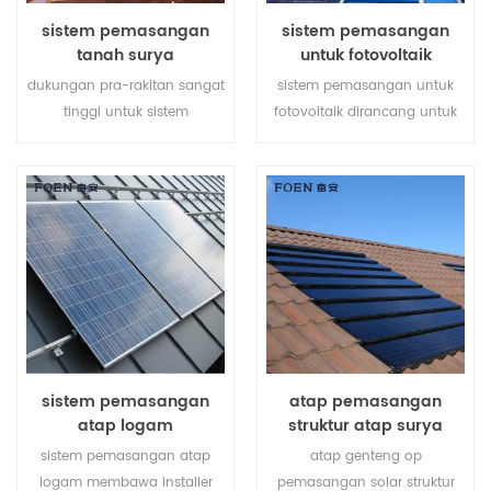
sistem pemasangan
sistem pemasangan
tanah surya
untuk fotovoltaik
dukungan pra-rakitan sangat
sistem pemasangan untuk
tinggi untuk sistem
fotovoltaik dirancang untuk
pemasangan tanah surya
atap logam, ia memiliki
membantu menghemat
kelebihan seperti perakitan
biaya tenaga kerja Anda dan
mudah, catu daya besar,
mempersingkat waktu
stabil dan begitu seterusnya.
pemasangan.
sistem pemasangan
atap pemasangan
atap logam
struktur atap surya
sistem pemasangan atap
atap genteng op
logam membawa installer
pemasangan solar struktur