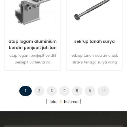
menyediakan kebutuhan
memperbaiki rel.
daya seluruh gedung.
atap logam aluminium
sekrup tanah surya
berdiri penjepit jahitan
atap logam penjepit berdiri
sekrup tanah adalah untuk
penjepit 03 terutama
sistem tenaga surya yang
dirancang untuk atap logam
terpasang di tanah tanpa
sistem pemasangan
ada penghambat blok di
matahari, diperbaiki pada
tempat.
jahitan atap untuk
1
2
3
4
5
6
>>
memperbaiki rel.
[ total
6
halaman]