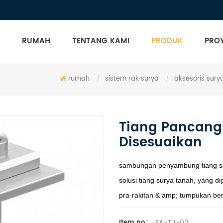
RUMAH
TENTANG KAMI
PRODUK
PRO
rumah
/
sistem rak surya
/
aksesoris sury
Tiang Pancang
Disesuaikan
sambungan penyambung tiang sur
solusi tiang surya tanah, yang
pra-rakitan & amp; tumpukan berd
FA-TJ-02
Item no.: