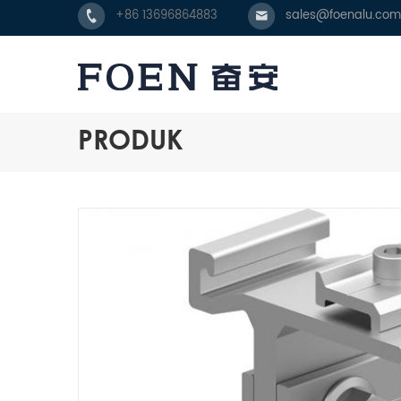
+86 13696864883
sales@foenalu.com
PRODUK