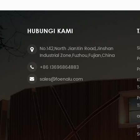
itan atap untuk
erbaiki rel.
HUBUNGI KAMI
S
No.142,North JianXin Road,Jinshan
Industrial Zone,Fuzhou,Fujian,China
P
+86 13696864883
P
sales@foenalu.com
K
T
P
T
a
S
S