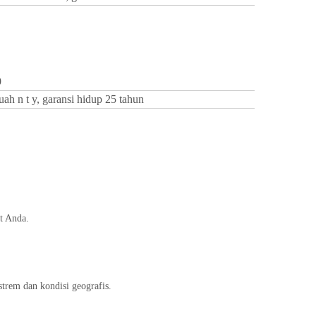
9
uah
n
t
y, garansi hidup 25 tahun
t Anda.
trem dan kondisi geografis.