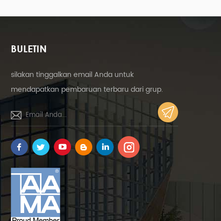
pada jah
mempe
BULETIN
silakan tinggalkan email Anda untuk
mendapatkan pembaruan terbaru dari grup.