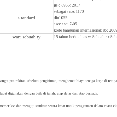
jis c 8955: 2017
sebagai / nzs 1170
s
tandard
din1055
asce / sei 7-05
kode bangunan internasional: ibc 200
warr
sebuah
ty
15 tahun berkualitas
w
Sebuah
r
r
Seb
sangat pra-rakitan sebelum pengiriman, menghemat biaya tenaga kerja di tempa
dapat digunakan dengan baik di tanah, atap datar dan atap bernada.
memeriksa dan menguji struktur secara ketat untuk penggunaan dalam cuaca eks