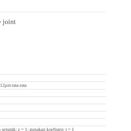
 joint
12μm
rata-rata
n seismik: z = 1; gunakan koefisien: i = 1