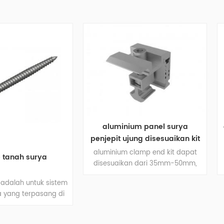
aluminium panel surya
atap logam aluminium b
penjepit ujung disesuaikan kit
penjepit jahitan
aluminium clamp end kit dapat
disesuaikan penjepit atap
disesuaikan dari 35mm-50mm,
berdiri penjepit terut
dapat digunakan di sebagian
berkenan untuk atap l
besar panel Anda tidak tahu
sistem pemasangan surya,
ketebalannya. juga, kita bisa
di atap untuk menginstal 
semprotkan aluminium ke warna
yang Anda inginkan