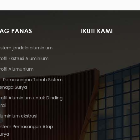
TAG PANAS
IKUTI KAMI
istem jendela aluminium
rofil Ekstrusi Aluminium
rofil Alumunium
it Pemasangan Tanah Sistem
enaga Surya
rofil Aluminium untuk Dinding
irai
luminium ekstrusi
istem Pemasangan Atap
urya