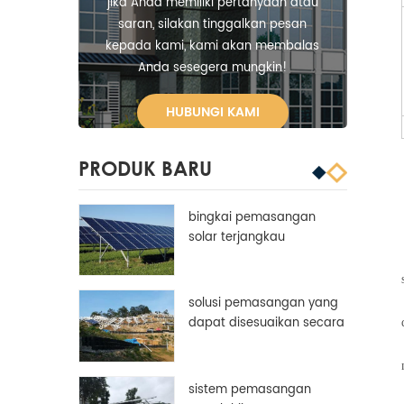
jika Anda memiliki pertanyaan atau
saran, silakan tinggalkan pesan
kepada kami, kami akan membalas
Anda sesegera mungkin!
HUBUNGI KAMI
PRODUK BARU
bingkai pemasangan
solar terjangkau
aluminium disesuaikan
bingkai panel surya
solusi pemasangan yang
dapat disesuaikan secara
manual
sistem pemasangan