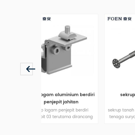
aluminium berdiri
sekrup tanah surya
epit jahitan
 penjepit berdiri
sekrup tanah adalah untuk sistem
 terutama dirancang
tenaga surya yang terpasang di
ap logam sistem
tanah tanpa ada penghambat
atahari, diperbaiki
blok di tempat.