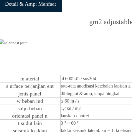
Detail & Amp; Manfaat
gm2 adjustable
m
aterial
al 6005-t5 / sus304
s
urface
perjanjian
ent
rata-rata
anodisasi
ketebalan lapisan
≥
jenis panel
dibingkai & amp; tanpa bingkai
w
beban ind
≤
60 m / s
salju
beban
1,4kn / m2
orientasi panel
n
lanskap / potret
t
sudut lain
0 ° ~ 60 °
seismik lo
iklan
faktor seismik lateral: kp = 1; koefisie