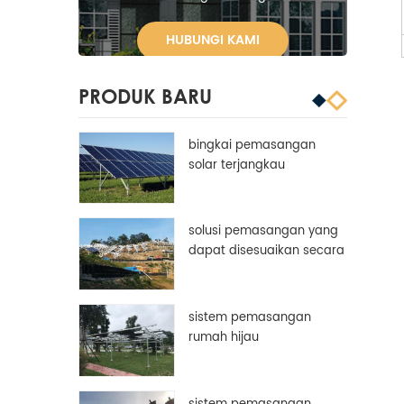
HUBUNGI KAMI
PRODUK BARU
bingkai pemasangan
solar terjangkau
aluminium disesuaikan
bingkai panel surya
solusi pemasangan yang
dapat disesuaikan secara
manual
sistem pemasangan
rumah hijau