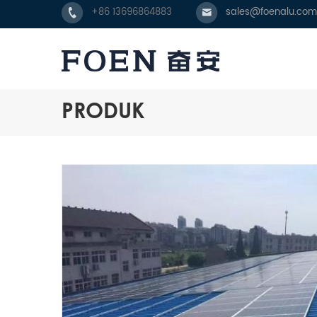
+86 13696864883
sales@foenalu.com
PRODUK