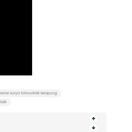
panel surya fotovoltaik terapung
taik