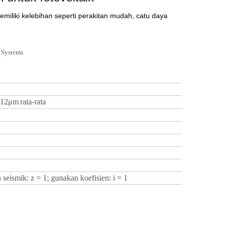
miliki kelebihan seperti perakitan mudah, catu daya
12μm
rata-rata
n seismik: z = 1; gunakan koefisien: i = 1