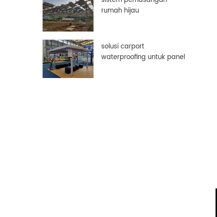
sistem pemasangan
rumah hijau
solusi carport
waterproofing untuk panel
surya pv