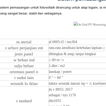
sistem pemasangan untuk fotovoltaik
dirancang untuk atap logam, ia me
yang sangat besar, stabil dan sebagainya.
m
aterial
al 6005-t5 / sus304
s
urface
perjanjian
ent
rata-rata
anodisasi
ketebalan lapisan
≥
jenis panel
dibingkai & amp; tanpa bingkai
w
beban ind
≤
60 m / s
salju
beban
1,4kn / m2
orientasi panel
n
lanskap / potret
t
sudut lain
0 ° ~ 60 °
seismik lo
iklan
faktor seismik lateral: kp = 1; koefisie
jis c 8955: 2017
sebagai / nzs 1170
s
tandard
din1055