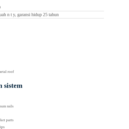
9
uah
n
t
y, garansi hidup 25 tahun
 sistem