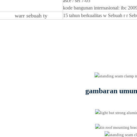
asce / sei 7-05
kode bangunan internasional: ibc 200
warr
sebuah
ty
15 tahun berkualitas
w
Sebuah
r
r
Seb
gambaran umum