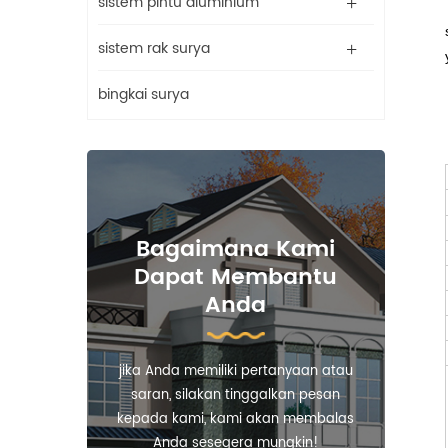
sistem pintu aluminium
sistem rak surya
bingkai surya
Bagaimana Kami
Dapat Membantu
Anda
jika Anda memiliki pertanyaan atau
saran, silakan tinggalkan pesan
kepada kami, kami akan membalas
Anda sesegera mungkin!