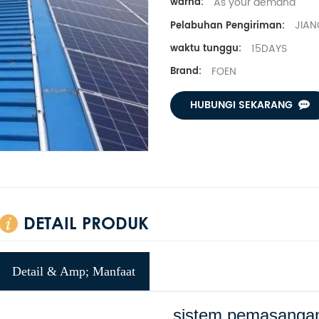
As your demand
warna:
JIAN
Pelabuhan Pengiriman:
15DAYS
waktu tunggu:
FOEN
Brand:
HUBUNGI SEKARANG
DETAIL PRODUK
Detail & Amp; Manfaat
sistem pemasangan 