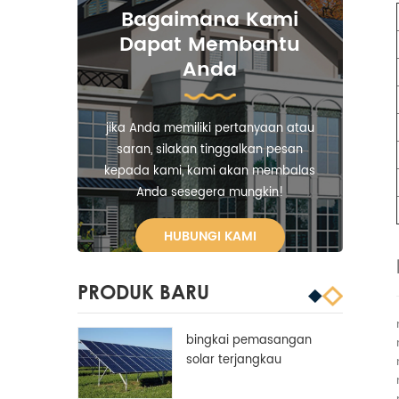
Bagaimana Kami
Dapat Membantu
Anda
jika Anda memiliki pertanyaan atau
saran, silakan tinggalkan pesan
kepada kami, kami akan membalas
Anda sesegera mungkin!
HUBUNGI KAMI
PRODUK BARU
bingkai pemasangan
solar terjangkau
aluminium disesuaikan