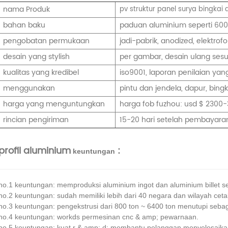
nama Produk
pv struktur panel surya bingkai
bahan baku
paduan aluminium seperti 6000 
pengobatan permukaan
jadi-pabrik, anodized, elektrof
desain yang stylish
per gambar, desain ulang ses
kualitas yang kredibel
iso9001, laporan penilaian yang 
menggunakan
pintu dan jendela, dapur, bingka
harga yang menguntungkan
harga fob fuzhou: usd $ 2300-
rincian pengiriman
15-20 hari setelah pembayaran
profil aluminium
:
keuntungan
no.1 keuntungan: memproduksi aluminium ingot dan aluminium billet se
no.2 keuntungan: sudah memiliki lebih dari 40 negara dan wilayah ceta
no.3 keuntungan: pengekstrusi dari 800 ton ~ 6400 ton menutupi sebagia
no.4 keuntungan: workds permesinan cnc & amp; pewarnaan.
no.5 keuntungan: kuat r & amp; d: membantu pelanggan menyelesaika