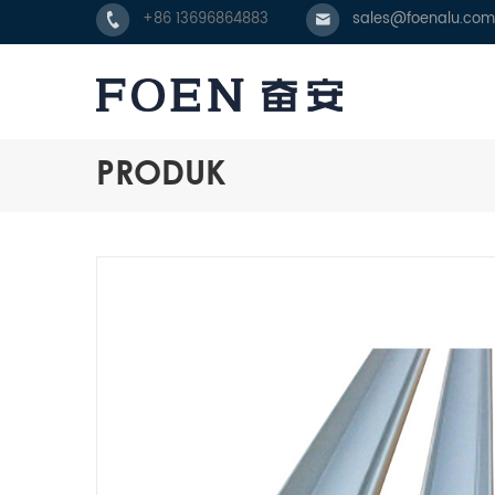
+86 13696864883
sales@foenalu.com
PRODUK