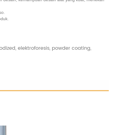
so.
oduk.
odized, elektroforesis, powder coating,