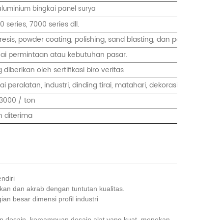
 aluminium bingkai panel surya
series, 7000 series dll.
oresis, powder coating, polishing, sand blasting, dan pengecatan 
uai permintaan atau kebutuhan pasar.
diberikan oleh sertifikasi biro veritas
i peralatan, industri, dinding tirai, matahari, dekorasi, alat tran
3000 / ton
 diterima
ndiri
kan dan akrab dengan tuntutan kualitas.
n besar dimensi profil industri
n desain, kemampuan desain alat yang kuat, menekan