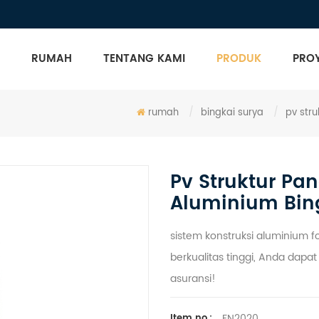
RUMAH
TENTANG KAMI
PRODUK
PRO
rumah
/
bingkai surya
/
pv stru
Pv Struktur Pan
Aluminium Bin
sistem konstruksi aluminium 
berkualitas tinggi, Anda dap
asuransi!
FN2020
Item no.: