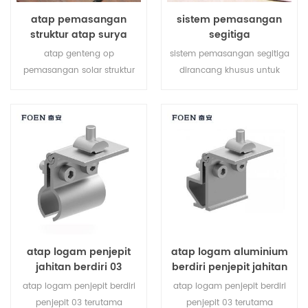
atap pemasangan
sistem pemasangan
struktur atap surya
segitiga
atap genteng op
sistem pemasangan segitiga
pemasangan solar struktur
dirancang khusus untuk
khusus dikembangkan untuk
proyek atap datar rc. ini
instalasi atap surya
adalah pembangkit listrik
perumahan dan komersial.
energi hijau yang dapat
disesuaikan yang
menyediakan kebutuhan
daya seluruh gedung.
atap logam penjepit
atap logam aluminium
jahitan berdiri 03
berdiri penjepit jahitan
atap logam penjepit berdiri
atap logam penjepit berdiri
penjepit 03 terutama
penjepit 03 terutama