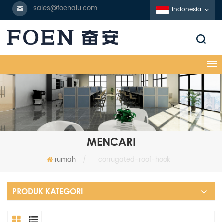
sales@foenalu.com
Indonesia
MENCARI
rumah
/
corrugated-roof-hook
PRODUK KATEGORI