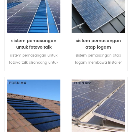
sistem pemasangan
sistem pemasangan
untuk fotovoltaik
atap logam
sistem pemasangan untuk
sistem pemasangan atap
fotovoltaik dirancang untuk
logam membawa installer
atap logam, ia memiliki
solusi yang lebih ekonomis
kelebihan seperti perakitan
dengan pemasangan lebih
mudah, catu daya besar,
cepat dan struktur lebih
stabil dan begitu seterusnya.
aman.