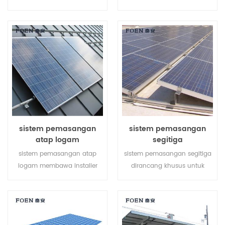
pemasangan tanah surya
atap logam, ia memiliki
membantu menghemat
kelebihan seperti perakitan
biaya tenaga kerja Anda dan
mudah, catu daya besar,
mempersingkat waktu
stabil dan begitu seterusnya.
pemasangan.
sistem pemasangan
sistem pemasangan
atap logam
segitiga
sistem pemasangan atap
sistem pemasangan segitiga
logam membawa installer
dirancang khusus untuk
solusi yang lebih ekonomis
proyek atap datar rc. ini
dengan pemasangan lebih
adalah pembangkit listrik
cepat dan struktur lebih
energi hijau yang dapat
aman.
disesuaikan yang