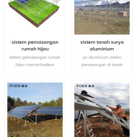
kebutuhan arsitektur.
sistem pemasangan
sistem tanah surya
rumah hijau
aluminium
sistem pemasangan rumah
pv aluminium sistem
hijau memanfaatkan
pemasangan di tanah
sepenuhnya tanah pertanian
terbuat dari aluminium al-
dan mengembangkan energi
6005, berbobot ringan sambil
bersih dari matahari,
memastikan kemampuan
membawa masa depan yang
anti korosif yang sangat baik.
lebih bersih bagi manusia.