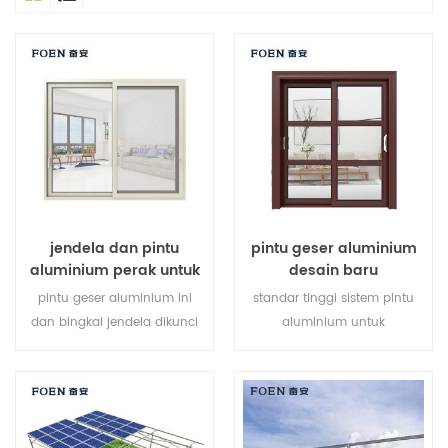
jendela dan pintu
pintu geser aluminium
aluminium perak untuk
desain baru
rumah
pintu geser aluminium ini
standar tinggi sistem pintu
dan bingkai jendela dikunci
aluminium untuk
di beberapa titik, kinerja
penggantian, nyaman dan
penyegelan dan keamanan
ekonomis, gaya jerman.
anti-pencurian sangat baik.
berbagai jenis pintu untuk
memenuhi berbagai