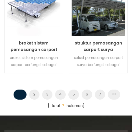
menyediakan kebutuhan
daya seluruh gedung.
braket sistem
struktur pemasangan
pemasangan carport
carport surya
braket sistem pemasangan
solusi pemasangan carport
carport berfungsi sebagai
surya berfungsi sebagai
stasiun pengisian daya untuk
stasiun pengisian daya untuk
kendaraan listrik sekaligus
kendaraan listrik sekaligus
mengembangkan energi
mengembangkan energi
terbarukan.
terbarukan.
1
2
3
4
5
6
7
>>
[ total
7
halaman]