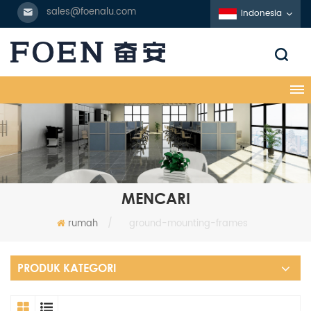
sales@foenalu.com
Indonesia
MENCARI
rumah
/
ground-mounting-frames
PRODUK KATEGORI