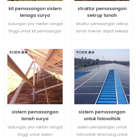
kit pemasangan sistem
struktur pemasangan
tenaga surya
sekrup tanah
dukungan pra-rakitan sangat
struktur pemasangan sekrup
tinggi untuk kit pemasangan
tanah foenan dapat bekerja
sistem tenaga surya
dengan dasar beton atau
membantu menghemat
sekrup tanah tergantung
biaya tenaga kerja Anda dan
pada kondisi tanah yang
mempersingkat waktu
berbeda.
pemasangan.
sistem pemasangan
sistem pemasangan
tanah surya
untuk fotovoltaik
dukungan pra-rakitan sangat
sistem pemasangan untuk
tinggi untuk sistem
fotovoltaik dirancang untuk