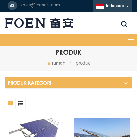
sales@foenalu.com
Indonesia
PRODUK
rumah
/
produk
PRODUK KATEGORI