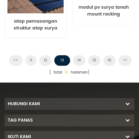
modul pv surya tanah
mount racking
atap pemasangan
struktur atap surya
<<
11
12
13
14
15
16
>>
[ total
16
halaman]
HUBUNGI KAMI
TAG PANAS
IKUTI KAMI