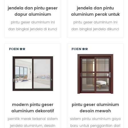
jendela dan pintu geser
jendela dan pintu
dapur aluminium
aluminium perak untuk
rumah
pintu geser aluminium ini
pintu geser aluminium ini
dan bingkai jendela di kunci
dan bingkai jendela dikunci
pada beberapa titik, kinerja
di beberapa titik, kinerja
penyegelan dan keamanan
penyegelan dan keamanan
anti-pencurian sangat baik.
anti-pencurian sangat baik.
jenis pintu bervariasi untuk
berbagai jenis pintu untuk
memenuhi kebutuhan
memenuhi berbagai
arsitektur yang berbeda
kebutuhan arsitektur.
modern pintu geser
pintu geser aluminium
aluminium dekoratif
desain mewah
luar ruangan
pemilik merek terkenal sistem
sistem pintu aluminium gaya
jendela aluminium, desain
baru untuk penggantian dari