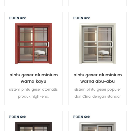
baru, gaya baru, baru
produsen pemilik merek di
dikembangkan.
Cina, baik untuk partai besar.
pintu geser aluminium
pintu geser aluminium
warna kayu
warna abu-abu
sistem pintu geser otomatis,
sistem pintu geser populer
produk high-end.
dari Cina, dengan standar
menyesuaikan dengan harga
dan gaya jerman, penjualan
murah!
panas di Uni Eropa dan
Amerika Serikat.