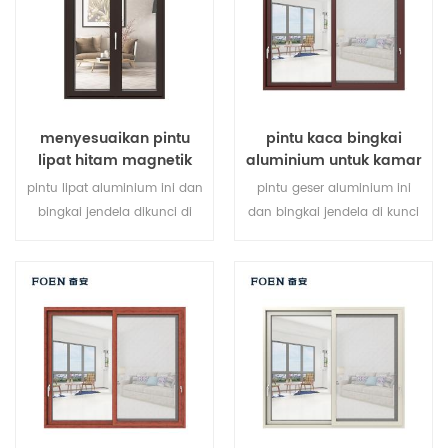
kebutuhan arsitektur.
menyesuaikan pintu
pintu kaca bingkai
lipat hitam magnetik
aluminium untuk kamar
besar penggunaan
mandi internal
pintu lipat aluminium ini dan
pintu geser aluminium ini
tahan lama
bingkai jendela dikunci di
dan bingkai jendela di kunci
beberapa titik, kinerja
pada beberapa titik, kinerja
penyegelan dan keamanan
penyegelan dan keamanan
anti-pencurian sangat baik.
anti-pencurian sangat baik.
berbagai jenis pintu untuk
berbagai jenis pintu untuk
memenuhi berbagai
memenuhi berbagai
kebutuhan arsitektur.
kebutuhan arsitektur