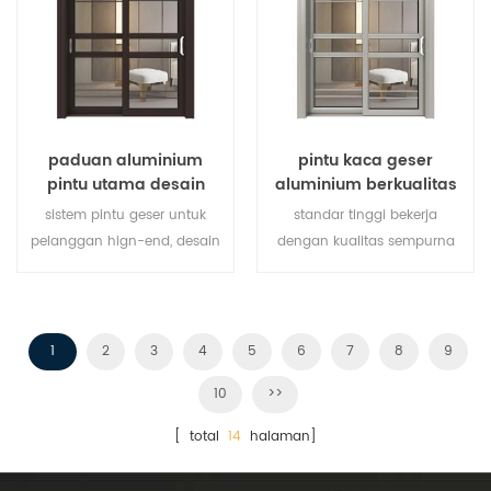
paduan aluminium
pintu kaca geser
pintu utama desain
aluminium berkualitas
pintu geser kaca
tinggi
sistem pintu geser untuk
standar tinggi bekerja
pelanggan hign-end, desain
dengan kualitas sempurna
pelanggan dapat diterima,
dan harga terbaik, pembeli
partai besar dan pemilik
waralaba disambut.
memberikan pintu geser
1
2
3
4
5
6
7
8
9
aluminium terbaik!
10
>>
[ total
14
halaman]