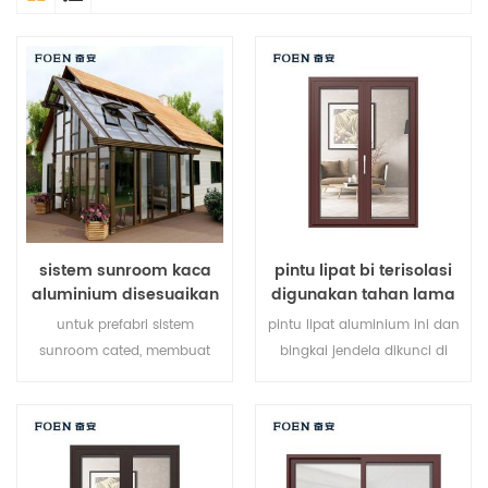
sistem sunroom kaca
pintu lipat bi terisolasi
aluminium disesuaikan
digunakan tahan lama
untuk hotel tepi laut
untuk prefabri sistem
pintu lipat aluminium ini dan
sunroom cated, membuat
bingkai jendela dikunci di
sunroom Anda lebih cocok,
beberapa titik, kinerja
lebih manusiawi dan lebih
penyegelan dan keamanan
sesuai.
anti-pencurian sangat baik.
berbagai jenis pintu untuk
memenuhi berbagai