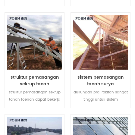
terbuat dari aluminium al-
sistem tenaga surya
6005, berbobot ringan sambil
membantu menghemat
memastikan kemampuan
biaya tenaga kerja Anda dan
anti korosif yang sangat baik.
mempersingkat waktu
pemasangan.
struktur pemasangan
sistem pemasangan
sekrup tanah
tanah surya
struktur pemasangan sekrup
dukungan pra-rakitan sangat
tanah foenan dapat bekerja
tinggi untuk sistem
dengan dasar beton atau
pemasangan tanah surya
sekrup tanah tergantung
membantu menghemat
pada kondisi tanah yang
biaya tenaga kerja Anda dan
berbeda.
mempersingkat waktu