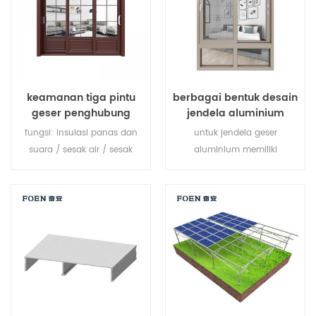
keamanan tiga pintu
berbagai bentuk desain
geser penghubung
jendela aluminium
fungsi: insulasi panas dan
untuk jendela geser
suara / sesak air / sesak
aluminium memiliki
udara. kaca: seperti yang
selempang tunggal yang
Anda butuhkan.
meluncur secara horizontal
untuk memungkinkan
ventilasi penuh atas ke
bawah. karena selempang
tidak terbuka ke luar,
selempang ini adalah pilihan
yang sangat baik untuk
kamar yang menghadap