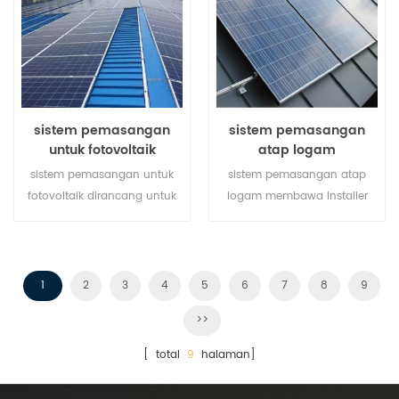
pemasangan.
sistem pemasangan
sistem pemasangan
untuk fotovoltaik
atap logam
sistem pemasangan untuk
sistem pemasangan atap
fotovoltaik dirancang untuk
logam membawa installer
atap logam, ia memiliki
solusi yang lebih ekonomis
kelebihan seperti perakitan
dengan pemasangan lebih
mudah, catu daya besar,
cepat dan struktur lebih
stabil dan begitu seterusnya.
aman.
1
2
3
4
5
6
7
8
9
>>
[ total
9
halaman]