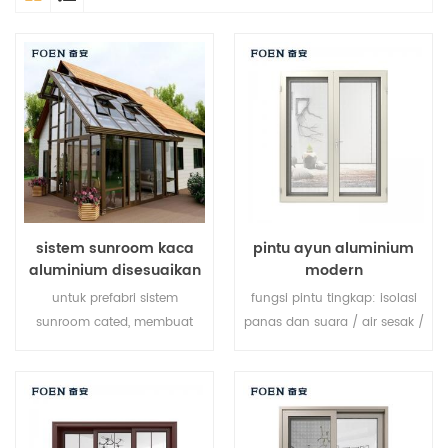
sistem sunroom kaca
pintu ayun aluminium
aluminium disesuaikan
modern
untuk prefabri sistem
fungsi pintu tingkap: isolasi
sunroom cated, membuat
panas dan suara / air sesak /
sunroom Anda lebih cocok,
sesak udara. kaca: seperti
lebih manusiawi dan lebih
yang Anda butuhkan.
sesuai.