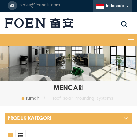
sales@foenalu.com
Indonesia
MENCARI
rumah
/
roof-solar-mounting-systems
PRODUK KATEGORI