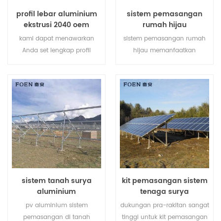
jalan setapak, beranda, atau
profil lebar aluminium
sistem pemasangan
geladak, ini jendela geser
ekstrusi 2040 oem
rumah hijau
kustomisasi kami
sepenuhnya.
kami dapat menawarkan
sistem pemasangan rumah
Anda set lengkap profil
hijau memanfaatkan
ekstrusi aluminium v-slot,
sepenuhnya tanah pertanian
pengikat aksesoris profil
dan mengembangkan energi
aluminium pasir.
bersih dari matahari,
membawa masa depan yang
lebih bersih bagi manusia.
sistem tanah surya
kit pemasangan sistem
aluminium
tenaga surya
pv aluminium sistem
dukungan pra-rakitan sangat
pemasangan di tanah
tinggi untuk kit pemasangan