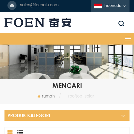
sales@foenalu.com
Indonesia
MENCARI
rumah
/
rooftop-solar
PRODUK KATEGORI