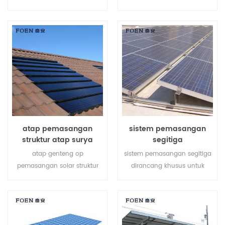
pemasangan tanah surya
atap logam, ia memiliki
membantu menghemat
kelebihan seperti perakitan
biaya tenaga kerja Anda dan
mudah, catu daya besar,
mempersingkat waktu
stabil dan begitu seterusnya.
pemasangan.
atap pemasangan
sistem pemasangan
struktur atap surya
segitiga
atap genteng op
sistem pemasangan segitiga
pemasangan solar struktur
dirancang khusus untuk
khusus dikembangkan untuk
proyek atap datar rc. ini
instalasi atap surya
adalah pembangkit listrik
perumahan dan komersial.
energi hijau yang dapat
disesuaikan yang