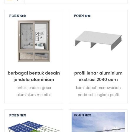
berbagai bentuk desain
profil lebar aluminium
jendela aluminium
ekstrusi 2040 oem
untuk jendela geser
kami dapat menawarkan
aluminium memiliki
Anda set lengkap profil
selempang tunggal yang
ekstrusi aluminium v-slot,
meluncur secara horizontal
pengikat aksesoris profil
untuk memungkinkan
aluminium pasir.
ventilasi penuh atas ke
bawah. karena selempang