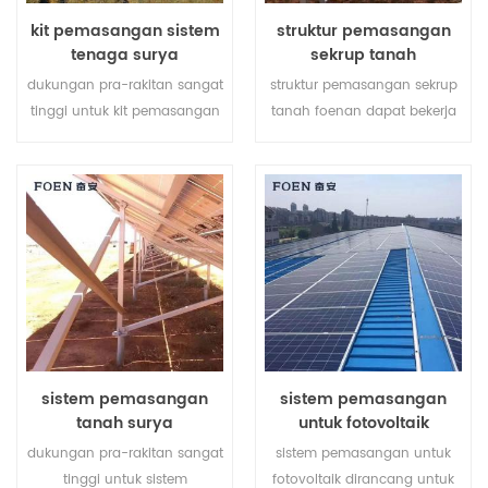
kit pemasangan sistem
struktur pemasangan
tenaga surya
sekrup tanah
dukungan pra-rakitan sangat
struktur pemasangan sekrup
tinggi untuk kit pemasangan
tanah foenan dapat bekerja
sistem tenaga surya
dengan dasar beton atau
membantu menghemat
sekrup tanah tergantung
biaya tenaga kerja Anda dan
pada kondisi tanah yang
mempersingkat waktu
berbeda.
pemasangan.
sistem pemasangan
sistem pemasangan
tanah surya
untuk fotovoltaik
dukungan pra-rakitan sangat
sistem pemasangan untuk
tinggi untuk sistem
fotovoltaik dirancang untuk