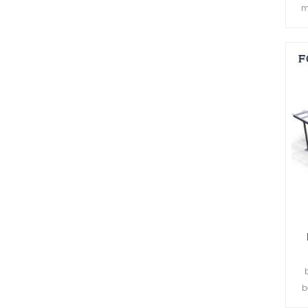
m
e
b
da