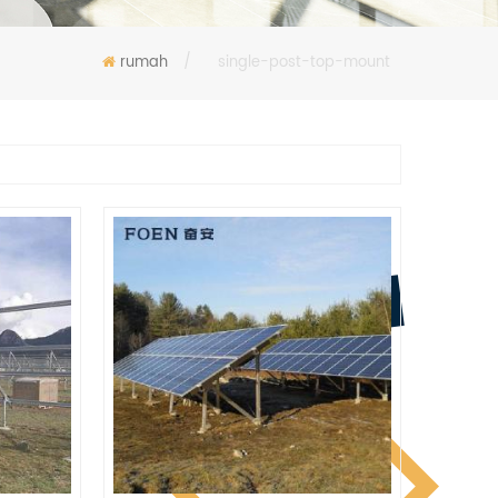
rumah
/
single-post-top-mount