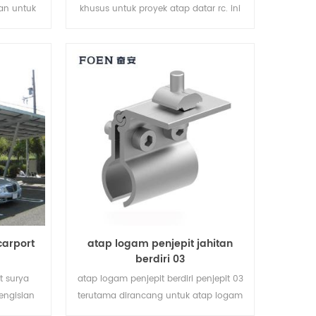
an untuk
khusus untuk proyek atap datar rc. ini
ahan dan
adalah pembangkit listrik energi hijau
yang dapat disesuaikan yang
menyediakan kebutuhan daya seluruh
gedung.
carport
atap logam penjepit jahitan
berdiri 03
t surya
atap logam penjepit berdiri penjepit 03
engisian
terutama dirancang untuk atap logam
 sekaligus
sistem pemasangan matahari, diperbaiki