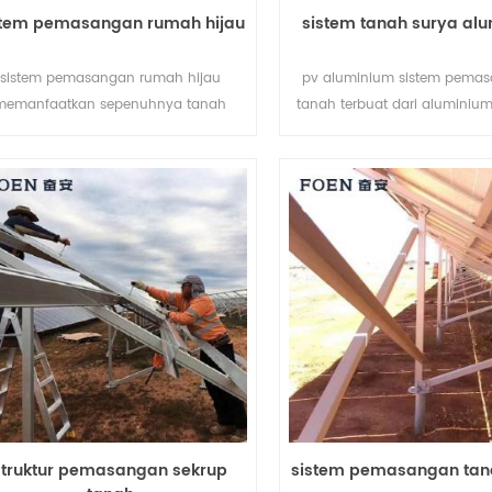
stem pemasangan rumah hijau
sistem tanah surya al
sistem pemasangan rumah hijau
pv aluminium sistem pemas
memanfaatkan sepenuhnya tanah
tanah terbuat dari aluminiu
rtanian dan mengembangkan energi
berbobot ringan sambil me
rsih dari matahari, membawa masa
kemampuan anti korosif ya
pan yang lebih bersih bagi manusia.
baik.
struktur pemasangan sekrup
sistem pemasangan tan