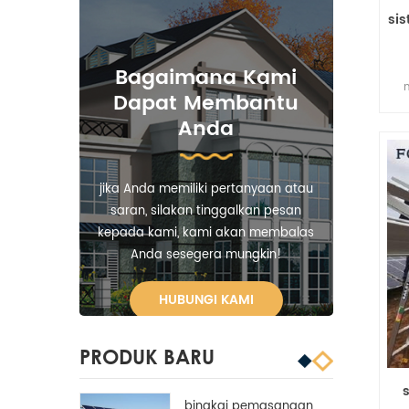
si
Bagaimana Kami
Dapat Membantu
pe
Anda
be
de
jika Anda memiliki pertanyaan atau
saran, silakan tinggalkan pesan
kepada kami, kami akan membalas
Anda sesegera mungkin!
HUBUNGI KAMI
PRODUK BARU
bingkai pemasangan