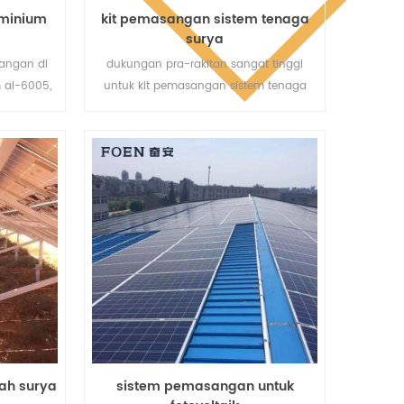
uminium
kit pemasangan sistem tenaga
surya
angan di
dukungan pra-rakitan sangat tinggi
m al-6005,
untuk kit pemasangan sistem tenaga
mastikan
surya membantu menghemat biaya
ng sangat
tenaga kerja Anda dan mempersingkat
waktu pemasangan.
ah surya
sistem pemasangan untuk