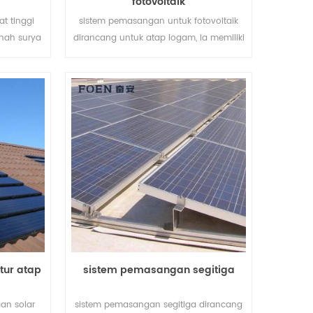
fotovoltaik
t tinggi
sistem pemasangan untuk fotovoltaik
nah surya
dirancang untuk atap logam, ia memiliki
a tenaga
kelebihan seperti perakitan mudah, catu
kat waktu
daya besar, stabil dan begitu seterusnya.
tur atap
sistem pemasangan segitiga
an solar
sistem pemasangan segitiga dirancang