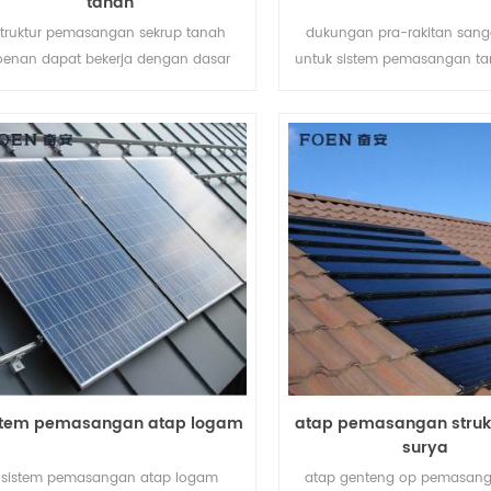
tanah
struktur pemasangan sekrup tanah
dukungan pra-rakitan sanga
oenan dapat bekerja dengan dasar
untuk sistem pemasangan ta
eton atau sekrup tanah tergantung
membantu menghemat biay
pada kondisi tanah yang berbeda.
kerja Anda dan mempersing
pemasangan.
stem pemasangan atap logam
atap pemasangan struk
surya
sistem pemasangan atap logam
atap genteng op pemasang