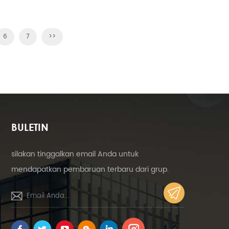
barukan.
pada jahitan atap untuk memperbaiki
rel.
6
7
>>
]
BULETIN
silakan tinggalkan email Anda untuk
mendapatkan pembaruan terbaru dari grup.