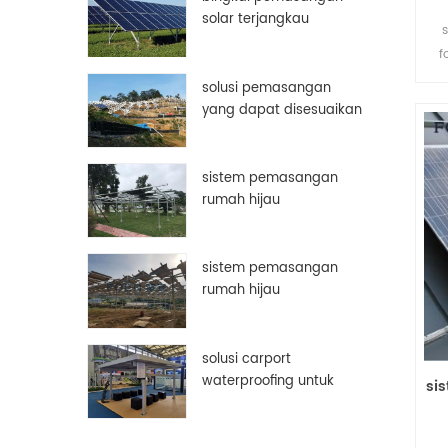
solar terjangkau
aluminium disesuaikan
f
bingkai panel surya
b
solusi pemasangan
yang dapat disesuaikan
secara manual
sistem pemasangan
rumah hijau
sistem pemasangan
rumah hijau
solusi carport
waterproofing untuk
si
panel surya pv