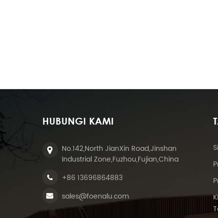
m
HUBUNGI KAMI
S
No.142,North JianXin Road,Jinshan
Industrial Zone,Fuzhou,Fujian,China
P
+86 13696864883
P
sales@foenalu.com
K
T