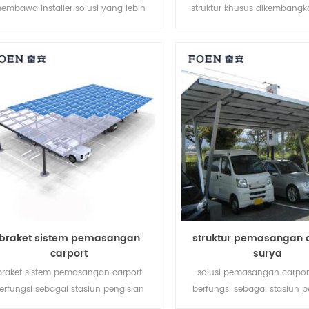
embawa installer solusi yang lebih
struktur khusus dikembangk
konomis dengan pemasangan lebih
instalasi atap surya perum
cepat dan struktur lebih aman.
komersial.
braket sistem pemasangan
struktur pemasangan 
carport
surya
braket sistem pemasangan carport
solusi pemasangan carpor
erfungsi sebagai stasiun pengisian
berfungsi sebagai stasiun p
ya untuk kendaraan listrik sekaligus
daya untuk kendaraan listrik