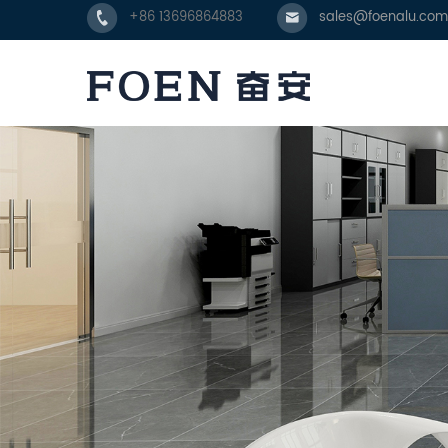
+86 13696864883
sales@foenalu.com