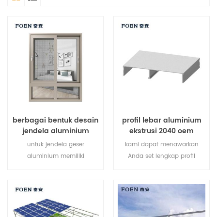
berbagai bentuk desain
profil lebar aluminium
jendela aluminium
ekstrusi 2040 oem
untuk jendela geser
kami dapat menawarkan
aluminium memiliki
Anda set lengkap profil
selempang tunggal yang
ekstrusi aluminium v-slot,
meluncur secara horizontal
pengikat aksesoris profil
untuk memungkinkan
aluminium pasir.
ventilasi penuh atas ke
bawah. karena selempang