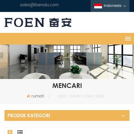
sales@foenalu.com
Indonesia
MENCARI
rumah
/
solar-driven-steel-piles
PRODUK KATEGORI