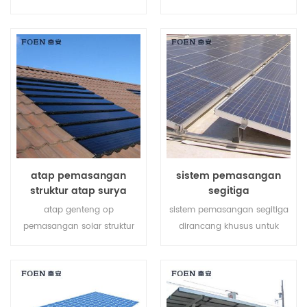
pemasangan tanah surya
atap logam, ia memiliki
membantu menghemat
kelebihan seperti perakitan
biaya tenaga kerja Anda dan
mudah, catu daya besar,
mempersingkat waktu
stabil dan begitu seterusnya.
pemasangan.
atap pemasangan
sistem pemasangan
struktur atap surya
segitiga
atap genteng op
sistem pemasangan segitiga
pemasangan solar struktur
dirancang khusus untuk
khusus dikembangkan untuk
proyek atap datar rc. ini
instalasi atap surya
adalah pembangkit listrik
perumahan dan komersial.
energi hijau yang dapat
disesuaikan yang