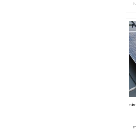
f
b
si
m
e