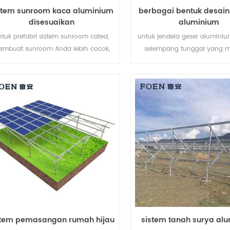
stem sunroom kaca aluminium
berbagai bentuk desain
disesuaikan
aluminium
ntuk prefabri sistem sunroom cated,
untuk jendela geser aluminiu
embuat sunroom Anda lebih cocok,
selempang tunggal yang m
lebih manusiawi dan lebih sesuai.
secara horizontal untuk mem
ventilasi penuh atas ke bawa
selempang tidak terbuka k
selempang ini adalah pili
sangat baik untuk kamar
menghadap jalan setapak, 
atau geladak, ini jendela
kustomisasi kami sepenu
stem pemasangan rumah hijau
sistem tanah surya al