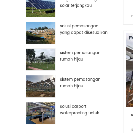
solar terjangkau
aluminium disesuaikan
bingkai panel surya
pe
solusi pemasangan
be
yang dapat disesuaikan
de
secara manual
sistem pemasangan
rumah hijau
sistem pemasangan
rumah hijau
solusi carport
waterproofing untuk
panel surya pv