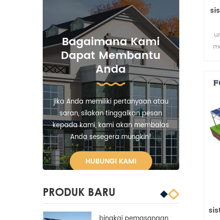
si
u
Bagaimana Kami
m
Dapat Membantu
Anda
jika Anda memiliki pertanyaan atau
saran, silakan tinggalkan pesan
kepada kami, kami akan membalas
Anda sesegera mungkin!
HUBUNGI KAMI
PRODUK BARU
si
bingkai pemasangan