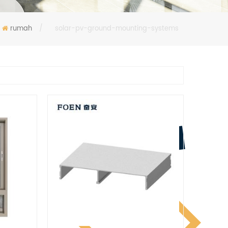
rumah
/
solar-pv-ground-mounting-systems