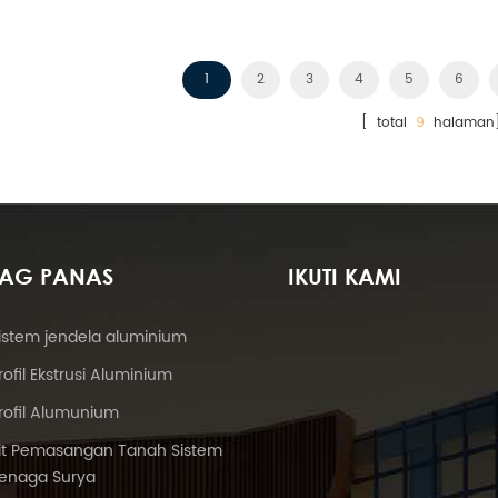
cepat dan struktur lebih aman.
komersial.
1
2
3
4
5
6
[ total
9
halaman
TAG PANAS
IKUTI KAMI
istem jendela aluminium
rofil Ekstrusi Aluminium
rofil Alumunium
it Pemasangan Tanah Sistem
enaga Surya