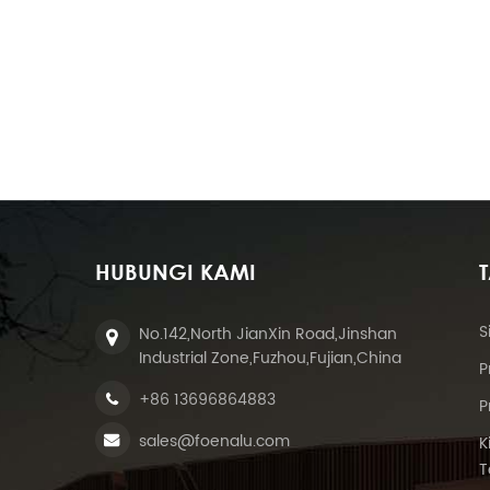
HUBUNGI KAMI
S
No.142,North JianXin Road,Jinshan
Industrial Zone,Fuzhou,Fujian,China
P
+86 13696864883
P
sales@foenalu.com
K
T