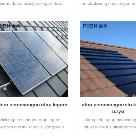
oenan dapat bekerja dengan dasar
untuk sistem pemasangan ta
eton atau sekrup tanah tergantung
membantu menghemat biay
pada kondisi tanah yang berbeda.
kerja Anda dan mempersing
pemasangan.
stem pemasangan atap logam
atap pemasangan struk
surya
sistem pemasangan atap logam
atap genteng op pemasang
embawa installer solusi yang lebih
struktur khusus dikembangk
konomis dengan pemasangan lebih
instalasi atap surya perum