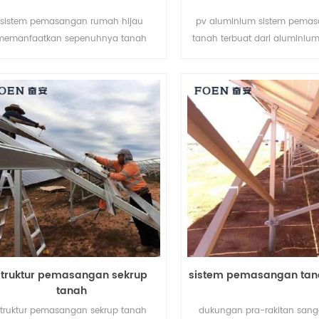
sistem pemasangan rumah hijau
pv aluminium sistem pemas
memanfaatkan sepenuhnya tanah
tanah terbuat dari aluminiu
rtanian dan mengembangkan energi
berbobot ringan sambil me
rsih dari matahari, membawa masa
kemampuan anti korosif ya
pan yang lebih bersih bagi manusia.
baik.
struktur pemasangan sekrup
sistem pemasangan tan
tanah
struktur pemasangan sekrup tanah
dukungan pra-rakitan sanga