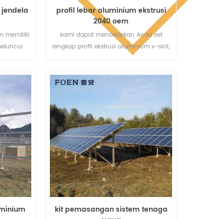
 jendela
profil lebar aluminium ekstrusi
2040 oem
m memiliki
kami dapat menawarkan Anda set
eluncur
lengkap profil ekstrusi aluminium v-slot,
ungkinkan
pengikat aksesoris profil aluminium pasir.
h. karena
e luar,
han yang
 yang
beranda,
 geser
hnya.
uminium
kit pemasangan sistem tenaga