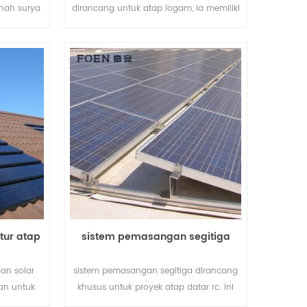
nah surya
dirancang untuk atap logam, ia memiliki
a tenaga
kelebihan seperti perakitan mudah, catu
kat waktu
daya besar, stabil dan begitu seterusnya.
tur atap
sistem pemasangan segitiga
an solar
sistem pemasangan segitiga dirancang
an untuk
khusus untuk proyek atap datar rc. ini
ahan dan
adalah pembangkit listrik energi hijau