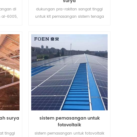
surya
angan di
dukungan pra-rakitan sangat tinggi
m al-6005,
untuk kit pemasangan sistem tenaga
mastikan
surya membantu menghemat biaya
ng sangat
tenaga kerja Anda dan mempersingkat
waktu pemasangan.
ah surya
sistem pemasangan untuk
fotovoltaik
t tinggi
sistem pemasangan untuk fotovoltaik