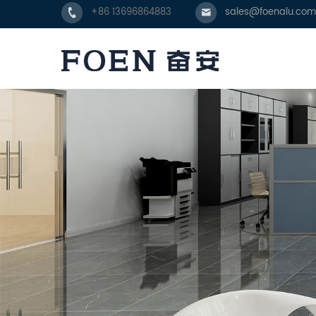
+86 13696864883
sales@foenalu.com