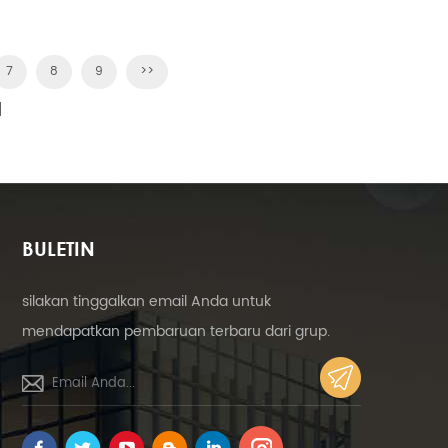
yang dapat disesuaikan yang
menyediakan kebutuhan daya seluruh
gedung.
7
8
9
>>
]
BULETIN
silakan tinggalkan email Anda untuk
mendapatkan pembaruan terbaru dari grup.