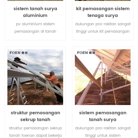
dengan air dingin untuk
sistem tanah surya
kit pemasangan sistem
memenuhi persyaratan
aluminium
tenaga surya
kekerasan.
pv aluminium sistem
dukungan pra-rakitan sangat
pemasangan di tanah
tinggi untuk kit pemasangan
terbuat dari aluminium al-
sistem tenaga surya
6005, berbobot ringan sambil
membantu menghemat
memastikan kemampuan
biaya tenaga kerja Anda dan
anti korosif yang sangat baik.
mempersingkat waktu
pemasangan.
struktur pemasangan
sistem pemasangan
sekrup tanah
tanah surya
struktur pemasangan sekrup
dukungan pra-rakitan sangat
tanah foenan dapat bekerja
tinggi untuk sistem