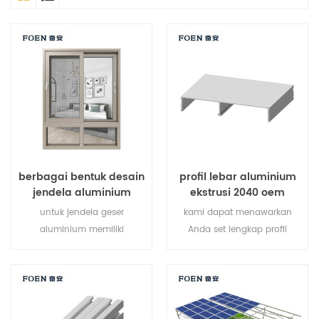
berbagai bentuk desain
profil lebar aluminium
jendela aluminium
ekstrusi 2040 oem
untuk jendela geser
kami dapat menawarkan
aluminium memiliki
Anda set lengkap profil
selempang tunggal yang
ekstrusi aluminium v-slot,
meluncur secara horizontal
pengikat aksesoris profil
untuk memungkinkan
aluminium pasir.
ventilasi penuh atas ke
bawah. karena selempang