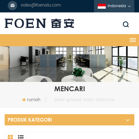
sales@foenalu.com
Indonesia
MENCARI
rumah
/
steel-ground-solar-structure
PRODUK KATEGORI