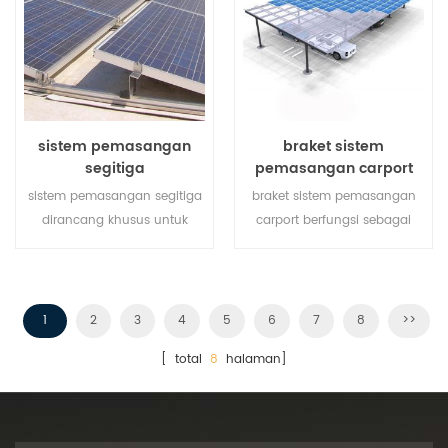
sistem pemasangan
braket sistem
segitiga
pemasangan carport
sistem pemasangan segitiga
braket sistem pemasangan
dirancang khusus untuk
carport berfungsi sebagai
proyek atap datar rc. ini
stasiun pengisian daya untuk
adalah pembangkit listrik
kendaraan listrik sekaligus
energi hijau yang dapat
mengembangkan energi
disesuaikan yang
terbarukan.
1
2
3
4
5
6
7
8
>>
menyediakan kebutuhan
[ total
8
halaman]
daya seluruh gedung.