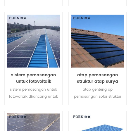
dengan dasar beton atau
pemasangan tanah surya
sekrup tanah tergantung
membantu menghemat
pada kondisi tanah yang
biaya tenaga kerja Anda dan
berbeda.
mempersingkat waktu
pemasangan.
sistem pemasangan
atap pemasangan
untuk fotovoltaik
struktur atap surya
sistem pemasangan untuk
atap genteng op
fotovoltaik dirancang untuk
pemasangan solar struktur
atap logam, ia memiliki
khusus dikembangkan untuk
kelebihan seperti perakitan
instalasi atap surya
mudah, catu daya besar,
perumahan dan komersial.
stabil dan begitu seterusnya.