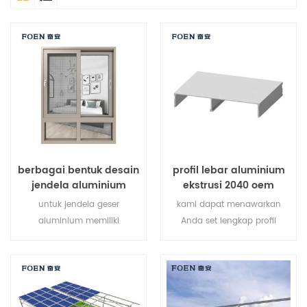
berbagai bentuk desain
profil lebar aluminium
jendela aluminium
ekstrusi 2040 oem
untuk jendela geser
kami dapat menawarkan
aluminium memiliki
Anda set lengkap profil
selempang tunggal yang
ekstrusi aluminium v-slot,
meluncur secara horizontal
pengikat aksesoris profil
untuk memungkinkan
aluminium pasir.
ventilasi penuh atas ke
bawah. karena selempang