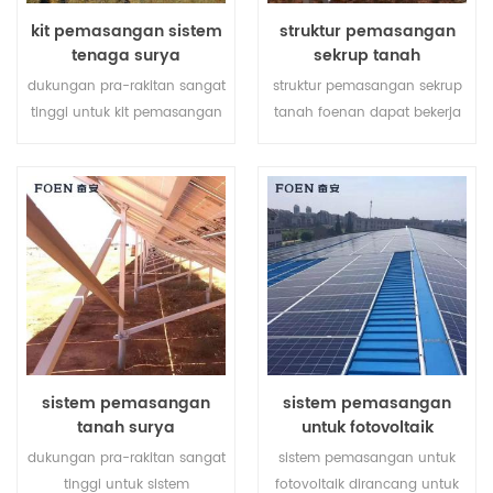
kit pemasangan sistem
struktur pemasangan
tenaga surya
sekrup tanah
dukungan pra-rakitan sangat
struktur pemasangan sekrup
tinggi untuk kit pemasangan
tanah foenan dapat bekerja
sistem tenaga surya
dengan dasar beton atau
membantu menghemat
sekrup tanah tergantung
biaya tenaga kerja Anda dan
pada kondisi tanah yang
mempersingkat waktu
berbeda.
pemasangan.
sistem pemasangan
sistem pemasangan
tanah surya
untuk fotovoltaik
dukungan pra-rakitan sangat
sistem pemasangan untuk
tinggi untuk sistem
fotovoltaik dirancang untuk