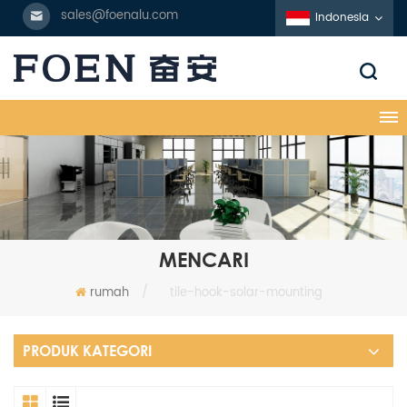
sales@foenalu.com
Indonesia
MENCARI
rumah
/
tile-hook-solar-mounting
PRODUK KATEGORI