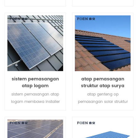
pemasangan tanah surya
atap logam, ia memiliki
membantu menghemat
kelebihan seperti perakitan
biaya tenaga kerja Anda dan
mudah, catu daya besar,
mempersingkat waktu
stabil dan begitu seterusnya.
pemasangan.
sistem pemasangan
atap pemasangan
atap logam
struktur atap surya
sistem pemasangan atap
atap genteng op
logam membawa installer
pemasangan solar struktur
solusi yang lebih ekonomis
khusus dikembangkan untuk
dengan pemasangan lebih
instalasi atap surya
cepat dan struktur lebih
perumahan dan komersial.
aman.