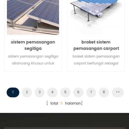
sistem pemasangan
braket sistem
segitiga
pemasangan carport
sistem pemasangan segitiga
braket sistem pemasangan
dirancang khusus untuk
carport berfungsi sebagai
proyek atap datar rc. ini
stasiun pengisian daya untuk
adalah pembangkit listrik
kendaraan listrik sekaligus
energi hijau yang dapat
mengembangkan energi
disesuaikan yang
terbarukan.
1
2
3
4
5
6
7
8
>>
menyediakan kebutuhan
[ total
8
halaman]
daya seluruh gedung.