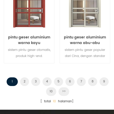
pintu geser aluminium
pintu geser aluminium
warna kayu
warna abu-abu
sistem pintu geser otomatis,
sistem pintu geser populer
produk high-end.
dari Cina, dengan standar
menyesuaikan dengan harga
dan gaya jerman, penjualan
murah!
panas di Uni Eropa dan
Amerika Serikat.
1
2
3
4
5
6
7
8
9
10
>>
[ total
10
halaman]