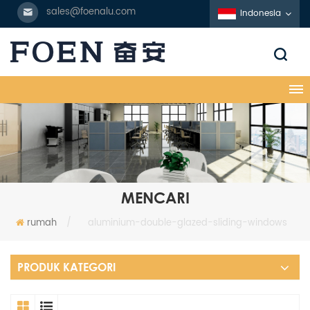
sales@foenalu.com
Indonesia
MENCARI
rumah
/
aluminium-double-glazed-sliding-windows
PRODUK KATEGORI