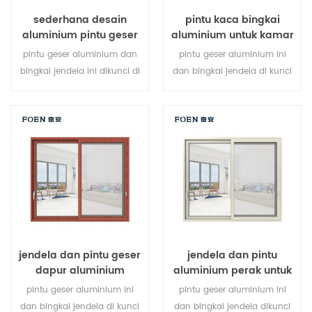
sederhana desain
pintu kaca bingkai
aluminium pintu geser
aluminium untuk kamar
cetak kayu kamar tidur
mandi internal
pintu geser aluminium dan
pintu geser aluminium ini
bingkai jendela ini dikunci di
dan bingkai jendela di kunci
beberapa titik, kinerja anti-
pada beberapa titik, kinerja
pencurian penyegelan dan
penyegelan dan keamanan
keselamatan sangat baik.
anti-pencurian sangat baik.
berbagai jenis pintu untuk
berbagai jenis pintu untuk
memenuhi berbagai
memenuhi berbagai
kebutuhan arsitektur.
kebutuhan arsitektur
jendela dan pintu geser
jendela dan pintu
dapur aluminium
aluminium perak untuk
rumah
pintu geser aluminium ini
pintu geser aluminium ini
dan bingkai jendela di kunci
dan bingkai jendela dikunci