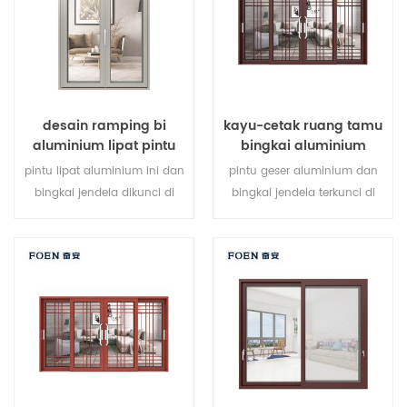
kebutuhan arsitektur.
desain ramping bi
kayu-cetak ruang tamu
aluminium lipat pintu
bingkai aluminium
kaca ganda
sistem jendela geser
pintu lipat aluminium ini dan
pintu geser aluminium dan
bingkai jendela dikunci di
bingkai jendela terkunci di
beberapa titik, kinerja
beberapa titik, kinerja
penyegelan dan keamanan
penyegelan dan keamanan
anti-pencurian sangat baik.
anti-pencurian sangat baik.
berbagai jenis pintu untuk
berbagai jenis pintu untuk
memenuhi berbagai
memenuhi berbagai
kebutuhan arsitektur.
kebutuhan arsitektur.