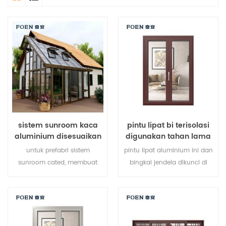
sistem sunroom kaca
pintu lipat bi terisolasi
aluminium disesuaikan
digunakan tahan lama
untuk hotel tepi laut
untuk prefabri sistem
pintu lipat aluminium ini dan
sunroom cated, membuat
bingkai jendela dikunci di
sunroom Anda lebih cocok,
beberapa titik, kinerja
lebih manusiawi dan lebih
penyegelan dan keamanan
sesuai.
anti-pencurian sangat baik.
berbagai jenis pintu untuk
memenuhi berbagai