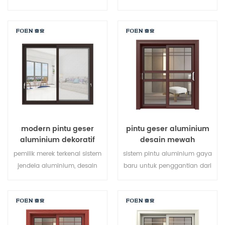
pada beberapa titik, kinerja
di beberapa titik, kinerja
penyegelan dan keamanan
penyegelan dan keamanan
anti-pencurian sangat baik.
anti-pencurian sangat baik.
jenis pintu bervariasi untuk
berbagai jenis pintu untuk
memenuhi kebutuhan
memenuhi berbagai
arsitektur yang berbeda
kebutuhan arsitektur.
modern pintu geser
pintu geser aluminium
aluminium dekoratif
desain mewah
luar ruangan
pemilik merek terkenal sistem
sistem pintu aluminium gaya
jendela aluminium, desain
baru untuk penggantian dari
baru, gaya baru, baru
produsen pemilik merek di
dikembangkan.
Cina, baik untuk partai besar.