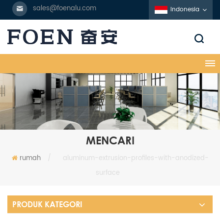
sales@foenalu.com
Indonesia
MENCARI
rumah
/
aluminum-extrusion-profiles-with-anodized-
surface
PRODUK KATEGORI