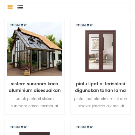
sistem sunroom kaca
pintu lipat bi terisolasi
aluminium disesuaikan
digunakan tahan lama
untuk hotel tepi laut
untuk prefabri sistem
pintu lipat aluminium ini dan
sunroom cated, membuat
bingkai jendela dikunci di
sunroom Anda lebih cocok,
beberapa titik, kinerja
lebih manusiawi dan lebih
penyegelan dan keamanan
sesuai.
anti-pencurian sangat baik.