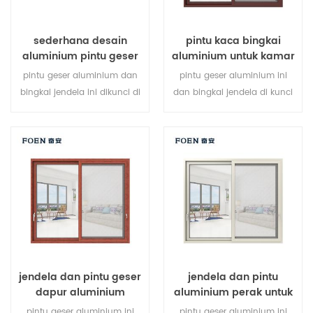
sederhana desain
pintu kaca bingkai
aluminium pintu geser
aluminium untuk kamar
cetak kayu kamar tidur
mandi internal
pintu geser aluminium dan
pintu geser aluminium ini
bingkai jendela ini dikunci di
dan bingkai jendela di kunci
beberapa titik, kinerja anti-
pada beberapa titik, kinerja
pencurian penyegelan dan
penyegelan dan keamanan
keselamatan sangat baik.
anti-pencurian sangat baik.
berbagai jenis pintu untuk
berbagai jenis pintu untuk
memenuhi berbagai
memenuhi berbagai
kebutuhan arsitektur.
kebutuhan arsitektur
jendela dan pintu geser
jendela dan pintu
dapur aluminium
aluminium perak untuk
rumah
pintu geser aluminium ini
pintu geser aluminium ini