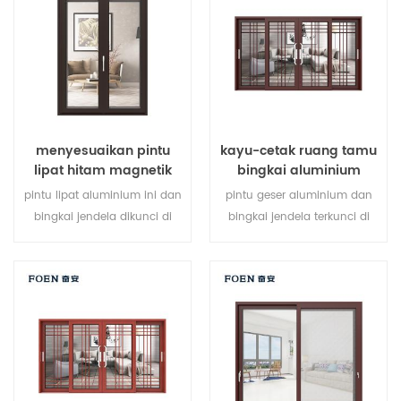
berbagai jenis pintu untuk
memenuhi berbagai
kebutuhan arsitektur.
menyesuaikan pintu
kayu-cetak ruang tamu
lipat hitam magnetik
bingkai aluminium
besar penggunaan
sistem jendela geser
pintu lipat aluminium ini dan
pintu geser aluminium dan
tahan lama
bingkai jendela dikunci di
bingkai jendela terkunci di
beberapa titik, kinerja
beberapa titik, kinerja
penyegelan dan keamanan
penyegelan dan keamanan
anti-pencurian sangat baik.
anti-pencurian sangat baik.
berbagai jenis pintu untuk
berbagai jenis pintu untuk
memenuhi berbagai
memenuhi berbagai
kebutuhan arsitektur.
kebutuhan arsitektur.