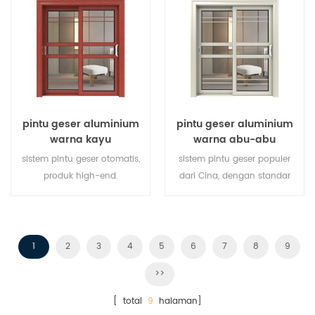
pintu geser aluminium
pintu geser aluminium
warna kayu
warna abu-abu
sistem pintu geser otomatis,
sistem pintu geser populer
produk high-end.
dari Cina, dengan standar
menyesuaikan dengan harga
dan gaya jerman, penjualan
murah!
panas di Uni Eropa dan
Amerika Serikat.
1
2
3
4
5
6
7
8
9
>>
[ total
9
halaman]