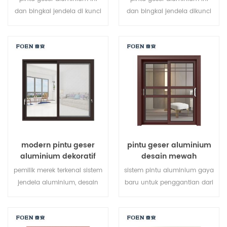
dan bingkai jendela di kunci
dan bingkai jendela dikunci
pada beberapa titik, kinerja
di beberapa titik, kinerja
penyegelan dan keamanan
penyegelan dan keamanan
anti-pencurian sangat baik.
anti-pencurian sangat baik.
jenis pintu bervariasi untuk
berbagai jenis pintu untuk
memenuhi kebutuhan
memenuhi berbagai
arsitektur yang berbeda
kebutuhan arsitektur.
modern pintu geser
pintu geser aluminium
aluminium dekoratif
desain mewah
luar ruangan
pemilik merek terkenal sistem
sistem pintu aluminium gaya
jendela aluminium, desain
baru untuk penggantian dari
baru, gaya baru, baru
produsen pemilik merek di
dikembangkan.
Cina, baik untuk partai besar.