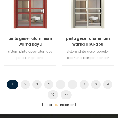
pintu geser aluminium
pintu geser aluminium
warna kayu
warna abu-abu
sistem pintu geser otomatis,
sistem pintu geser populer
produk high-end.
dari Cina, dengan standar
menyesuaikan dengan harga
dan gaya jerman, penjualan
murah!
panas di Uni Eropa dan
Amerika Serikat.
1
2
3
4
5
6
7
8
9
10
>>
[ total
15
halaman]