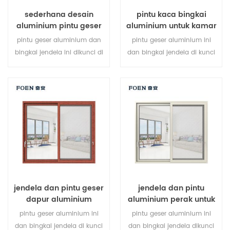
sederhana desain
pintu kaca bingkai
aluminium pintu geser
aluminium untuk kamar
cetak kayu kamar tidur
mandi internal
pintu geser aluminium dan
pintu geser aluminium ini
bingkai jendela ini dikunci di
dan bingkai jendela di kunci
beberapa titik, kinerja anti-
pada beberapa titik, kinerja
pencurian penyegelan dan
penyegelan dan keamanan
keselamatan sangat baik.
anti-pencurian sangat baik.
berbagai jenis pintu untuk
berbagai jenis pintu untuk
memenuhi berbagai
memenuhi berbagai
kebutuhan arsitektur.
kebutuhan arsitektur
jendela dan pintu geser
jendela dan pintu
dapur aluminium
aluminium perak untuk
rumah
pintu geser aluminium ini
pintu geser aluminium ini
dan bingkai jendela di kunci
dan bingkai jendela dikunci