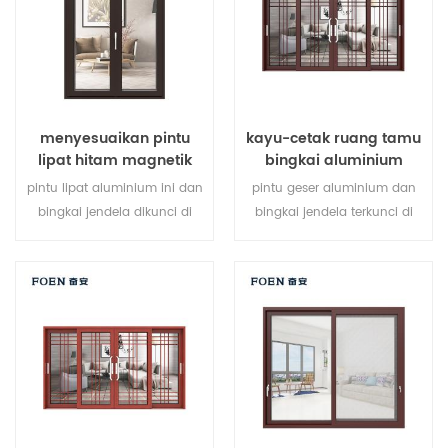
kebutuhan arsitektur.
menyesuaikan pintu
kayu-cetak ruang tamu
lipat hitam magnetik
bingkai aluminium
besar penggunaan
sistem jendela geser
pintu lipat aluminium ini dan
pintu geser aluminium dan
tahan lama
bingkai jendela dikunci di
bingkai jendela terkunci di
beberapa titik, kinerja
beberapa titik, kinerja
penyegelan dan keamanan
penyegelan dan keamanan
anti-pencurian sangat baik.
anti-pencurian sangat baik.
berbagai jenis pintu untuk
berbagai jenis pintu untuk
memenuhi berbagai
memenuhi berbagai
kebutuhan arsitektur.
kebutuhan arsitektur.