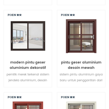
pada beberapa titik, kinerja
di beberapa titik, kinerja
penyegelan dan keamanan
penyegelan dan keamanan
anti-pencurian sangat baik.
anti-pencurian sangat baik.
jenis pintu bervariasi untuk
berbagai jenis pintu untuk
memenuhi kebutuhan
memenuhi berbagai
arsitektur yang berbeda
kebutuhan arsitektur.
modern pintu geser
pintu geser aluminium
aluminium dekoratif
desain mewah
luar ruangan
pemilik merek terkenal sistem
sistem pintu aluminium gaya
jendela aluminium, desain
baru untuk penggantian dari
baru, gaya baru, baru
produsen pemilik merek di
dikembangkan.
Cina, baik untuk partai besar.