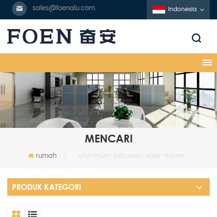
sales@foenalu.com
Indonesia
MENCARI
rumah
/
aluminum-extrusion-solar-frame
PRODUK KATEGORI