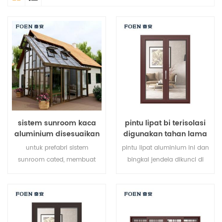
sistem sunroom kaca
pintu lipat bi terisolasi
aluminium disesuaikan
digunakan tahan lama
untuk hotel tepi laut
untuk prefabri sistem
pintu lipat aluminium ini dan
sunroom cated, membuat
bingkai jendela dikunci di
sunroom Anda lebih cocok,
beberapa titik, kinerja
lebih manusiawi dan lebih
penyegelan dan keamanan
sesuai.
anti-pencurian sangat baik.
berbagai jenis pintu untuk
memenuhi berbagai