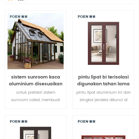
sistem sunroom kaca
pintu lipat bi terisolasi
aluminium disesuaikan
digunakan tahan lama
untuk hotel tepi laut
untuk prefabri sistem
pintu lipat aluminium ini dan
sunroom cated, membuat
bingkai jendela dikunci di
sunroom Anda lebih cocok,
beberapa titik, kinerja
lebih manusiawi dan lebih
penyegelan dan keamanan
sesuai.
anti-pencurian sangat baik.
berbagai jenis pintu untuk
memenuhi berbagai