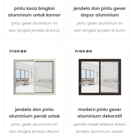
pintu kaca bingkai
jendela dan pintu geser
aluminium untuk kamar
dapur aluminium
mandi internal
pintu geser aluminium ini
pintu geser aluminium ini
dan bingkai jendela di kunci
dan bingkai jendela di kunci
pada beberapa titik, kinerja
pada beberapa titik, kinerja
penyegelan dan keamanan
penyegelan dan keamanan
anti-pencurian sangat baik.
anti-pencurian sangat baik.
berbagai jenis pintu untuk
jenis pintu bervariasi untuk
memenuhi berbagai
memenuhi kebutuhan
kebutuhan arsitektur
arsitektur yang berbeda
jendela dan pintu
modern pintu geser
aluminium perak untuk
aluminium dekoratif
rumah
luar ruangan
pintu geser aluminium ini
pemilik merek terkenal sistem
dan bingkai jendela dikunci
jendela aluminium, desain