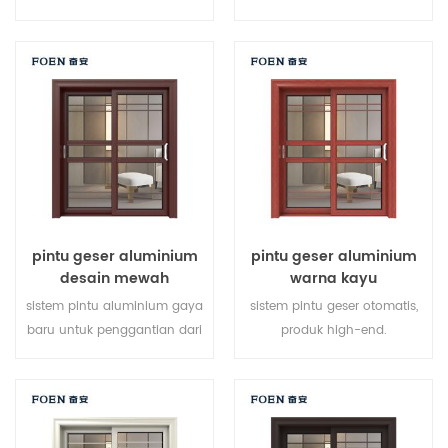
di beberapa titik, kinerja
baru, gaya baru, baru
penyegelan dan keamanan
dikembangkan.
anti-pencurian sangat baik.
berbagai jenis pintu untuk
memenuhi berbagai
kebutuhan arsitektur.
pintu geser aluminium
pintu geser aluminium
desain mewah
warna kayu
sistem pintu aluminium gaya
sistem pintu geser otomatis,
baru untuk penggantian dari
produk high-end.
produsen pemilik merek di
menyesuaikan dengan harga
Cina, baik untuk partai besar.
murah!