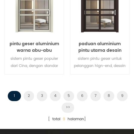
pintu geser aluminium
paduan aluminium
warna abu-abu
pintu utama desain
pintu geser kaca
sistem pintu geser populer
sistem pintu geser untuk
dari Cina, dengan standar
pelanggan hign-end, desain
dan gaya jerman, penjualan
pelanggan dapat diterima,
panas di Uni Eropa dan
Amerika Serikat.
1
2
3
4
5
6
7
8
9
>>
[ total
9
halaman]