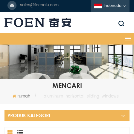
sales@foenalu.com
Indonesia
MENCARI
rumah
/
aluminum-horizontal-sliding-windows
PRODUK KATEGORI