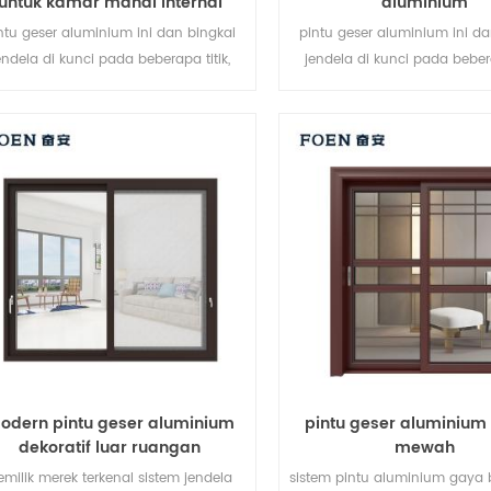
untuk kamar mandi internal
aluminium
ntu geser aluminium ini dan bingkai
pintu geser aluminium ini da
endela di kunci pada beberapa titik,
jendela di kunci pada bebera
erja penyegelan dan keamanan anti-
kinerja penyegelan dan keam
ncurian sangat baik. berbagai jenis
pencurian sangat baik. jen
pintu untuk memenuhi berbagai
bervariasi untuk memenuhi 
kebutuhan arsitektur
arsitektur yang berbe
odern pintu geser aluminium
pintu geser aluminium
dekoratif luar ruangan
mewah
emilik merek terkenal sistem jendela
sistem pintu aluminium gaya 