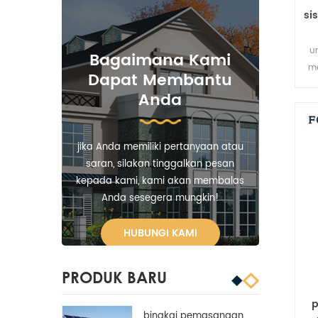
si
u
Bagaimana Kami
m
Dapat Membantu
Anda
jika Anda memiliki pertanyaan atau
saran, silakan tinggalkan pesan
kepada kami, kami akan membalas
Anda sesegera mungkin!
HUBUNGI KAMI
PRODUK BARU
p
bingkai pemasangan