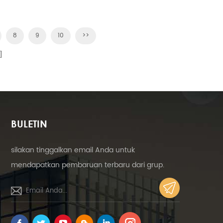
disambut. memberikan pintu geser
aluminium terbaik!
8
9
10
>>
]
BULETIN
silakan tinggalkan email Anda untuk
mendapatkan pembaruan terbaru dari grup.