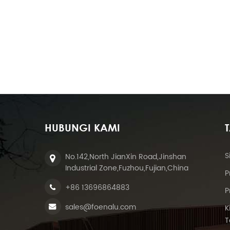
HUBUNGI KAMI
S
No.142,North JianXin Road,Jinshan
Industrial Zone,Fuzhou,Fujian,China
P
+86 13696864883
P
sales@foenalu.com
K
T