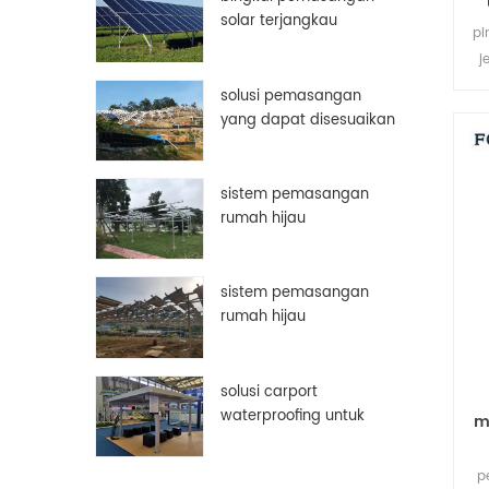
solar terjangkau
pi
aluminium disesuaikan
j
bingkai panel surya
kin
solusi pemasangan
pe
yang dapat disesuaikan
secara manual
sistem pemasangan
rumah hijau
sistem pemasangan
rumah hijau
solusi carport
waterproofing untuk
m
panel surya pv
p