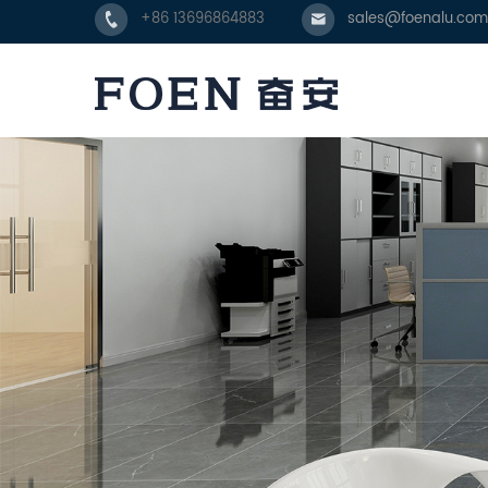
+86 13696864883
sales@foenalu.com