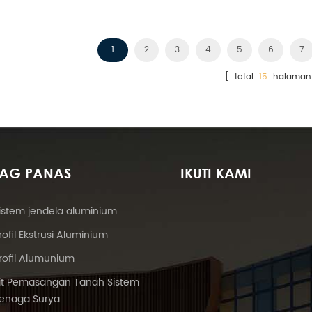
Amerika Serikat.
1
2
3
4
5
6
7
[ total
15
halaman
TAG PANAS
IKUTI KAMI
istem jendela aluminium
rofil Ekstrusi Aluminium
rofil Alumunium
it Pemasangan Tanah Sistem
enaga Surya