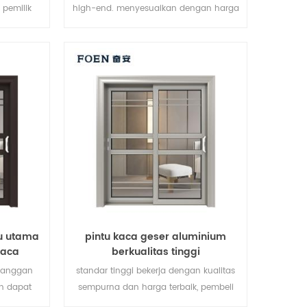
 pemilik
high-end. menyesuaikan dengan harga
tai besar.
murah!
u utama
pintu kaca geser aluminium
kaca
berkualitas tinggi
elanggan
standar tinggi bekerja dengan kualitas
n dapat
sempurna dan harga terbaik, pembeli
partai besar dan pemilik waralaba