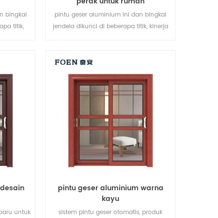
perak untuk rumah
n bingkai
pintu geser aluminium ini dan bingkai
pa titik,
jendela dikunci di beberapa titik, kinerja
anan anti-
penyegelan dan keamanan anti-
is pintu
pencurian sangat baik. berbagai jenis
kebutuhan
pintu untuk memenuhi berbagai
da
kebutuhan arsitektur.
 desain
pintu geser aluminium warna
kayu
baru untuk
sistem pintu geser otomatis, produk