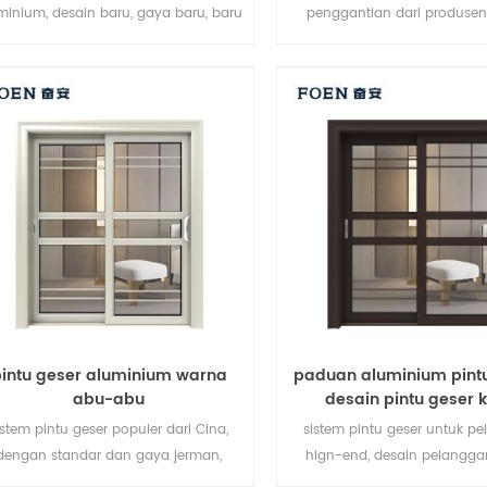
minium, desain baru, gaya baru, baru
penggantian dari produsen
dikembangkan.
merek di Cina, baik untuk par
intu geser aluminium warna
paduan aluminium pint
abu-abu
desain pintu geser 
istem pintu geser populer dari Cina,
sistem pintu geser untuk p
dengan standar dan gaya jerman,
hign-end, desain pelangga
penjualan panas di Uni Eropa dan
diterima,