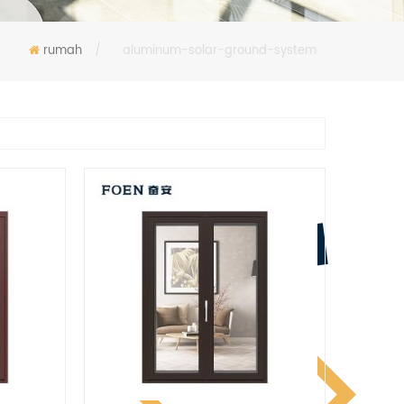
rumah
/
aluminum-solar-ground-system