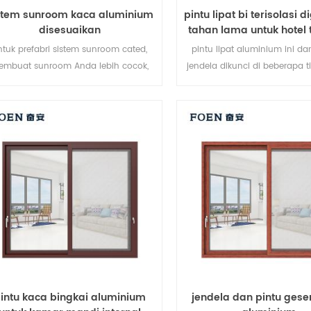
stem sunroom kaca aluminium
pintu lipat bi terisolasi 
disesuaikan
tahan lama untuk hotel t
ntuk prefabri sistem sunroom cated,
pintu lipat aluminium ini da
embuat sunroom Anda lebih cocok,
jendela dikunci di beberapa tit
lebih manusiawi dan lebih sesuai.
penyegelan dan keamanan
pencurian sangat baik. berba
pintu untuk memenuhi be
kebutuhan arsitektur
intu kaca bingkai aluminium
jendela dan pintu gese