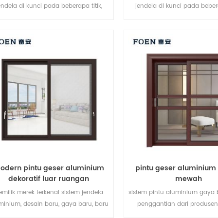
endela di kunci pada beberapa titik,
jendela di kunci pada bebera
erja penyegelan dan keamanan anti-
kinerja penyegelan dan keam
ncurian sangat baik. berbagai jenis
pencurian sangat baik. jen
pintu untuk memenuhi berbagai
bervariasi untuk memenuhi 
kebutuhan arsitektur
arsitektur yang berbe
odern pintu geser aluminium
pintu geser aluminium
dekoratif luar ruangan
mewah
emilik merek terkenal sistem jendela
sistem pintu aluminium gaya 
minium, desain baru, gaya baru, baru
penggantian dari produsen
dikembangkan.
merek di Cina, baik untuk par