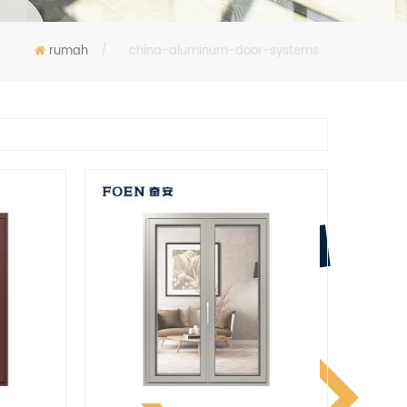
rumah
/
china-aluminum-door-systems