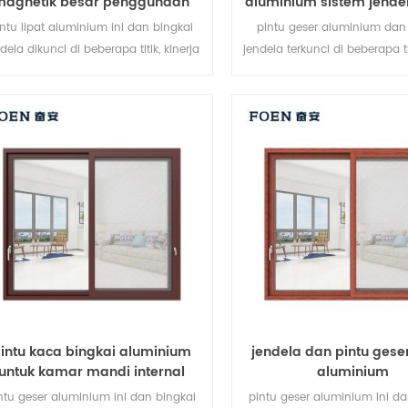
magnetik besar penggunaan
aluminium sistem jende
tahan lama
intu lipat aluminium ini dan bingkai
pintu geser aluminium dan
dela dikunci di beberapa titik, kinerja
jendela terkunci di beberapa tit
penyegelan dan keamanan anti-
penyegelan dan keamanan
ncurian sangat baik. berbagai jenis
pencurian sangat baik. berba
pintu untuk memenuhi berbagai
pintu untuk memenuhi be
kebutuhan arsitektur.
kebutuhan arsitektur
intu kaca bingkai aluminium
jendela dan pintu gese
untuk kamar mandi internal
aluminium
ntu geser aluminium ini dan bingkai
pintu geser aluminium ini da