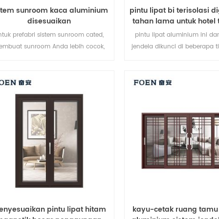
stem sunroom kaca aluminium
pintu lipat bi terisolasi 
disesuaikan
tahan lama untuk hotel t
ntuk prefabri sistem sunroom cated,
pintu lipat aluminium ini da
embuat sunroom Anda lebih cocok,
jendela dikunci di beberapa tit
lebih manusiawi dan lebih sesuai.
penyegelan dan keamanan
pencurian sangat baik. berba
pintu untuk memenuhi be
kebutuhan arsitektur
nyesuaikan pintu lipat hitam
kayu-cetak ruang tamu