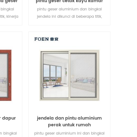
la geser
pintu geser cetak kayu kamar
tidur
 bingkai
pintu geser aluminium dan bingkai
ik, kinerja
jendela ini dikunci di beberapa titik,
 anti-
kinerja anti-pencurian penyegelan dan
gai jenis
keselamatan sangat baik. berbagai jenis
rbagai
pintu untuk memenuhi berbagai
.
kebutuhan arsitektur.
r dapur
jendela dan pintu aluminium
perak untuk rumah
n bingkai
pintu geser aluminium ini dan bingkai