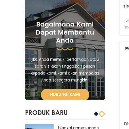
si
u
Bagaimana Kami
m
Dapat Membantu
Anda
jika Anda memiliki pertanyaan atau
saran, silakan tinggalkan pesan
kepada kami, kami akan membalas
Anda sesegera mungkin!
HUBUNGI KAMI
PRODUK BARU
me
bingkai pemasangan