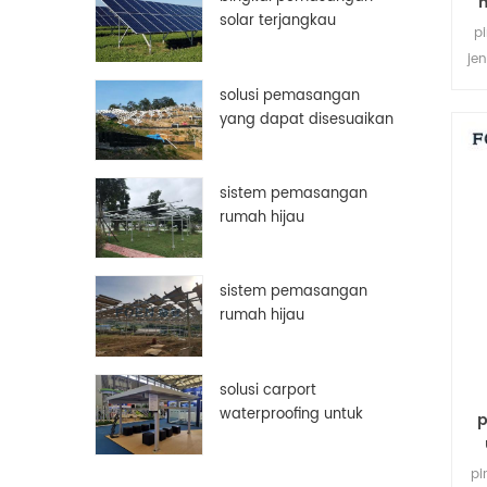
solar terjangkau
p
aluminium disesuaikan
jen
bingkai panel surya
solusi pemasangan
pe
yang dapat disesuaikan
secara manual
sistem pemasangan
rumah hijau
sistem pemasangan
rumah hijau
solusi carport
waterproofing untuk
p
panel surya pv
pi