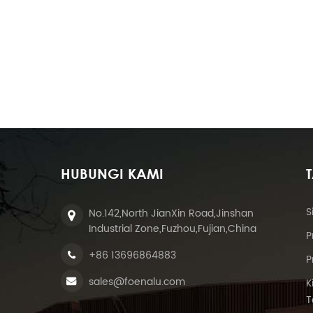
HUBUNGI KAMI
S
No.142,North JianXin Road,Jinshan
Industrial Zone,Fuzhou,Fujian,China
P
+86 13696864883
P
sales@foenalu.com
K
T