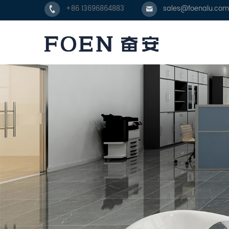
+86 13696864883
sales@foenalu.com