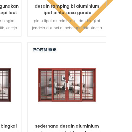
digunakan
desain ramping bi aluminium
epi laut
lipat pintu kaca ganda
n bingkai
pintu lipat aluminium ini dan bingkai
ik, kinerja
jendela dikunci di beberapa titik, kinerja
 anti-
penyegelan dan keamanan anti-
gai jenis
pencurian sangat baik. berbagai jenis
rbagai
pintu untuk memenuhi berbagai
.
kebutuhan arsitektur.
 bingkai
sederhana desain aluminium