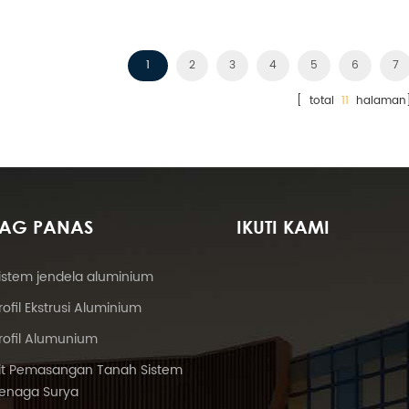
1
2
3
4
5
6
7
[ total
11
halaman
TAG PANAS
IKUTI KAMI
istem jendela aluminium
rofil Ekstrusi Aluminium
rofil Alumunium
it Pemasangan Tanah Sistem
enaga Surya