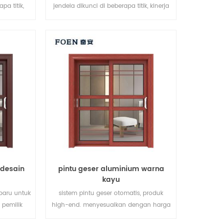
pa titik,
jendela dikunci di beberapa titik, kinerja
anan anti-
penyegelan dan keamanan anti-
is pintu
pencurian sangat baik. berbagai jenis
kebutuhan
pintu untuk memenuhi berbagai
da
kebutuhan arsitektur.
 desain
pintu geser aluminium warna
kayu
baru untuk
sistem pintu geser otomatis, produk
 pemilik
high-end. menyesuaikan dengan harga
tai besar.
murah!