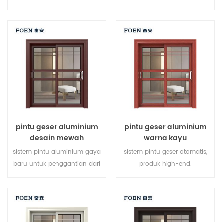
di beberapa titik, kinerja
baru, gaya baru, baru
penyegelan dan keamanan
dikembangkan.
anti-pencurian sangat baik.
berbagai jenis pintu untuk
memenuhi berbagai
kebutuhan arsitektur.
pintu geser aluminium
pintu geser aluminium
desain mewah
warna kayu
sistem pintu aluminium gaya
sistem pintu geser otomatis,
baru untuk penggantian dari
produk high-end.
produsen pemilik merek di
menyesuaikan dengan harga
Cina, baik untuk partai besar.
murah!