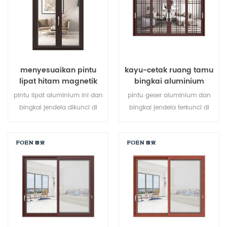
kebutuhan arsitektur.
menyesuaikan pintu
kayu-cetak ruang tamu
lipat hitam magnetik
bingkai aluminium
besar penggunaan
sistem jendela geser
pintu lipat aluminium ini dan
pintu geser aluminium dan
tahan lama
bingkai jendela dikunci di
bingkai jendela terkunci di
beberapa titik, kinerja
beberapa titik, kinerja
penyegelan dan keamanan
penyegelan dan keamanan
anti-pencurian sangat baik.
anti-pencurian sangat baik.
berbagai jenis pintu untuk
berbagai jenis pintu untuk
memenuhi berbagai
memenuhi berbagai
kebutuhan arsitektur.
kebutuhan arsitektur.