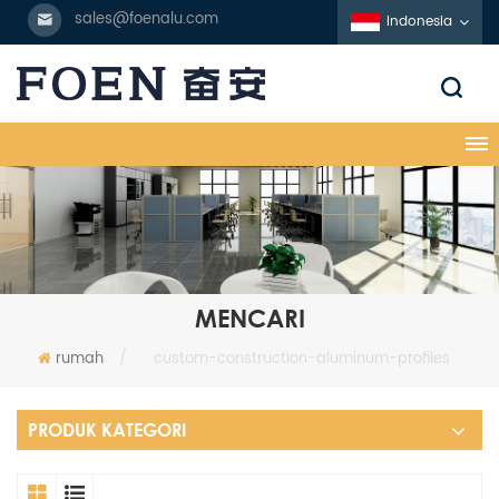
sales@foenalu.com
Indonesia
MENCARI
rumah
/
custom-construction-aluminum-profiles
PRODUK KATEGORI