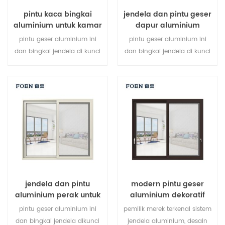
pintu kaca bingkai
jendela dan pintu geser
aluminium untuk kamar
dapur aluminium
mandi internal
pintu geser aluminium ini
pintu geser aluminium ini
dan bingkai jendela di kunci
dan bingkai jendela di kunci
pada beberapa titik, kinerja
pada beberapa titik, kinerja
penyegelan dan keamanan
penyegelan dan keamanan
anti-pencurian sangat baik.
anti-pencurian sangat baik.
berbagai jenis pintu untuk
jenis pintu bervariasi untuk
memenuhi berbagai
memenuhi kebutuhan
kebutuhan arsitektur
arsitektur yang berbeda
jendela dan pintu
modern pintu geser
aluminium perak untuk
aluminium dekoratif
rumah
luar ruangan
pintu geser aluminium ini
pemilik merek terkenal sistem
dan bingkai jendela dikunci
jendela aluminium, desain