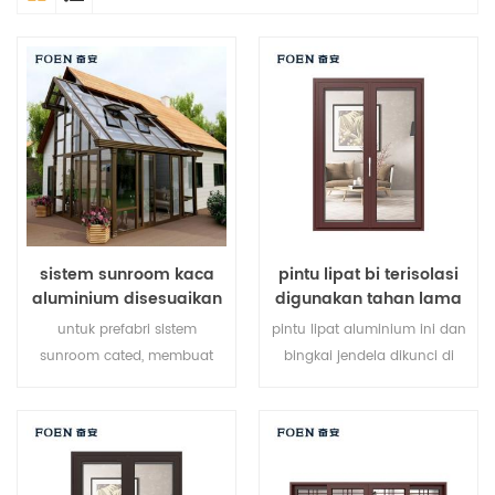
sistem sunroom kaca
pintu lipat bi terisolasi
aluminium disesuaikan
digunakan tahan lama
untuk hotel tepi laut
untuk prefabri sistem
pintu lipat aluminium ini dan
sunroom cated, membuat
bingkai jendela dikunci di
sunroom Anda lebih cocok,
beberapa titik, kinerja
lebih manusiawi dan lebih
penyegelan dan keamanan
sesuai.
anti-pencurian sangat baik.
berbagai jenis pintu untuk
memenuhi berbagai