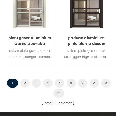
pintu geser aluminium
paduan aluminium
warna abu-abu
pintu utama desain
pintu geser kaca
sistem pintu geser populer
sistem pintu geser untuk
dari Cina, dengan standar
pelanggan hign-end, desain
dan gaya jerman, penjualan
pelanggan dapat diterima,
panas di Uni Eropa dan
Amerika Serikat.
1
2
3
4
5
6
7
8
9
>>
[ total
9
halaman]