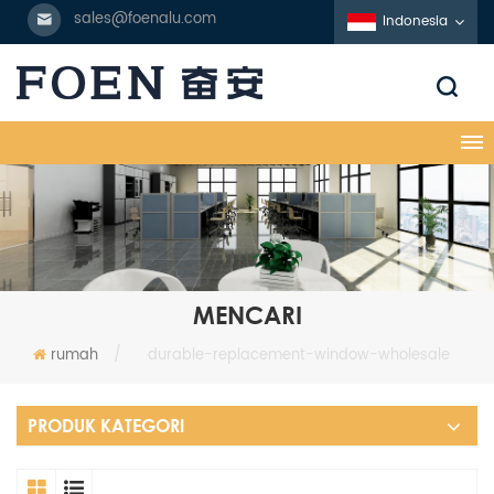
sales@foenalu.com
Indonesia
MENCARI
rumah
/
durable-replacement-window-wholesale
PRODUK KATEGORI