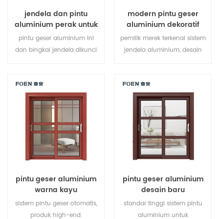
jendela dan pintu
modern pintu geser
aluminium perak untuk
aluminium dekoratif
rumah
luar ruangan
pintu geser aluminium ini
pemilik merek terkenal sistem
dan bingkai jendela dikunci
jendela aluminium, desain
di beberapa titik, kinerja
baru, gaya baru, baru
penyegelan dan keamanan
dikembangkan.
anti-pencurian sangat baik.
berbagai jenis pintu untuk
memenuhi berbagai
kebutuhan arsitektur.
pintu geser aluminium
pintu geser aluminium
warna kayu
desain baru
sistem pintu geser otomatis,
standar tinggi sistem pintu
produk high-end.
aluminium untuk