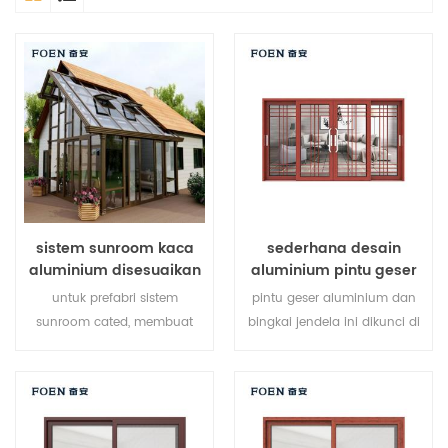
sistem sunroom kaca
sederhana desain
aluminium disesuaikan
aluminium pintu geser
cetak kayu kamar tidur
untuk prefabri sistem
pintu geser aluminium dan
sunroom cated, membuat
bingkai jendela ini dikunci di
sunroom Anda lebih cocok,
beberapa titik, kinerja anti-
lebih manusiawi dan lebih
pencurian penyegelan dan
sesuai.
keselamatan sangat baik.
berbagai jenis pintu untuk
memenuhi berbagai