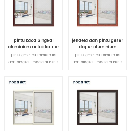
kebutuhan arsitektur.
pintu kaca bingkai
jendela dan pintu geser
aluminium untuk kamar
dapur aluminium
mandi internal
pintu geser aluminium ini
pintu geser aluminium ini
dan bingkai jendela di kunci
dan bingkai jendela di kunci
pada beberapa titik, kinerja
pada beberapa titik, kinerja
penyegelan dan keamanan
penyegelan dan keamanan
anti-pencurian sangat baik.
anti-pencurian sangat baik.
berbagai jenis pintu untuk
jenis pintu bervariasi untuk
memenuhi berbagai
memenuhi kebutuhan
kebutuhan arsitektur
arsitektur yang berbeda