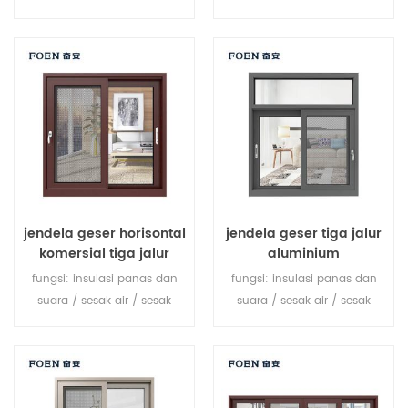
menyesuaikan dengan harga
penggantian, nyaman dan
murah!
ekonomis, gaya jerman.
jendela geser horisontal
jendela geser tiga jalur
komersial tiga jalur
aluminium
aluminium
fungsi: insulasi panas dan
fungsi: insulasi panas dan
suara / sesak air / sesak
suara / sesak air / sesak
udara. kaca: seperti yang
udara. kaca: seperti yang
Anda butuhkan.
Anda butuhkan.