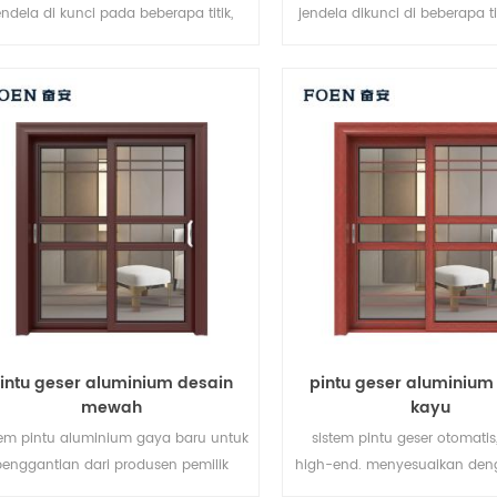
endela di kunci pada beberapa titik,
jendela dikunci di beberapa tit
erja penyegelan dan keamanan anti-
penyegelan dan keamanan
pencurian sangat baik. jenis pintu
pencurian sangat baik. berba
rvariasi untuk memenuhi kebutuhan
pintu untuk memenuhi be
arsitektur yang berbeda
kebutuhan arsitektur
intu geser aluminium desain
pintu geser aluminiu
mewah
kayu
tem pintu aluminium gaya baru untuk
sistem pintu geser otomatis
penggantian dari produsen pemilik
high-end. menyesuaikan den
rek di Cina, baik untuk partai besar.
murah!