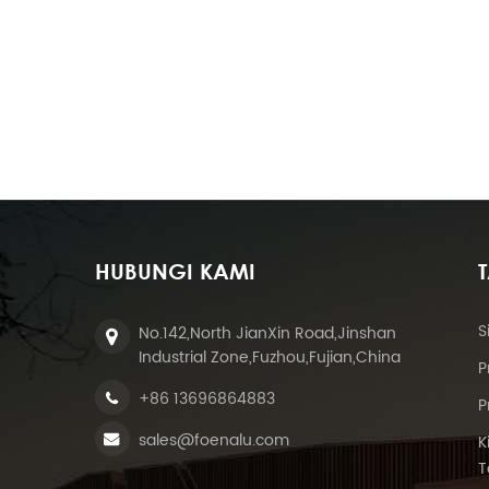
HUBUNGI KAMI
S
No.142,North JianXin Road,Jinshan
Industrial Zone,Fuzhou,Fujian,China
P
+86 13696864883
P
sales@foenalu.com
K
T