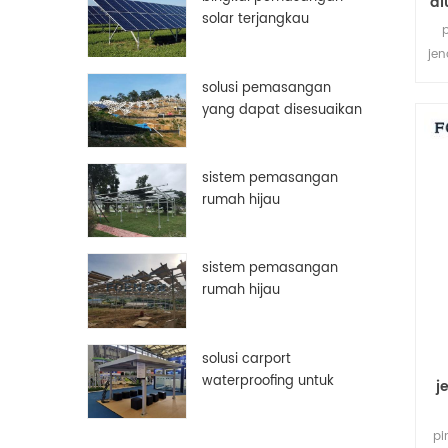
al
solar terjangkau
aluminium disesuaikan
jen
bingkai panel surya
solusi pemasangan
pe
yang dapat disesuaikan
secara manual
sistem pemasangan
rumah hijau
sistem pemasangan
rumah hijau
solusi carport
waterproofing untuk
j
panel surya pv
pi