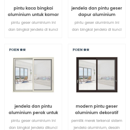
pintu kaca bingkai
jendela dan pintu geser
aluminium untuk kamar
dapur aluminium
mandi internal
pintu geser aluminium ini
pintu geser aluminium ini
dan bingkai jendela di kunci
dan bingkai jendela di kunci
pada beberapa titik, kinerja
pada beberapa titik, kinerja
penyegelan dan keamanan
penyegelan dan keamanan
anti-pencurian sangat baik.
anti-pencurian sangat baik.
berbagai jenis pintu untuk
jenis pintu bervariasi untuk
memenuhi berbagai
memenuhi kebutuhan
kebutuhan arsitektur
arsitektur yang berbeda
jendela dan pintu
modern pintu geser
aluminium perak untuk
aluminium dekoratif
rumah
luar ruangan
pintu geser aluminium ini
pemilik merek terkenal sistem
dan bingkai jendela dikunci
jendela aluminium, desain