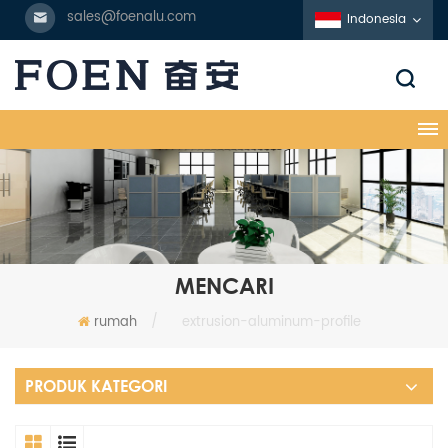
sales@foenalu.com
Indonesia
MENCARI
rumah
/
extrusion-aluminum-profile
PRODUK KATEGORI