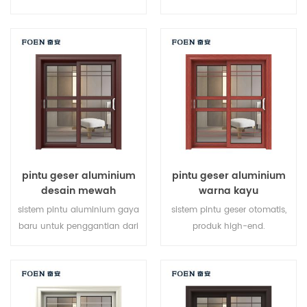
di beberapa titik, kinerja
baru, gaya baru, baru
penyegelan dan keamanan
dikembangkan.
anti-pencurian sangat baik.
berbagai jenis pintu untuk
memenuhi berbagai
kebutuhan arsitektur.
pintu geser aluminium
pintu geser aluminium
desain mewah
warna kayu
sistem pintu aluminium gaya
sistem pintu geser otomatis,
baru untuk penggantian dari
produk high-end.
produsen pemilik merek di
menyesuaikan dengan harga
Cina, baik untuk partai besar.
murah!