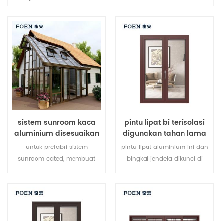
sistem sunroom kaca
pintu lipat bi terisolasi
aluminium disesuaikan
digunakan tahan lama
untuk hotel tepi laut
untuk prefabri sistem
pintu lipat aluminium ini dan
sunroom cated, membuat
bingkai jendela dikunci di
sunroom Anda lebih cocok,
beberapa titik, kinerja
lebih manusiawi dan lebih
penyegelan dan keamanan
sesuai.
anti-pencurian sangat baik.
berbagai jenis pintu untuk
memenuhi berbagai