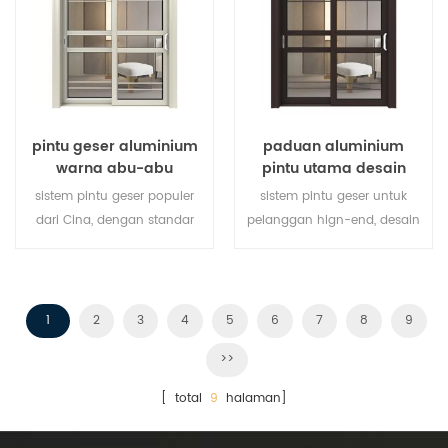
pintu geser aluminium
paduan aluminium
warna abu-abu
pintu utama desain
pintu geser kaca
sistem pintu geser populer
sistem pintu geser untuk
dari Cina, dengan standar
pelanggan hign-end, desain
dan gaya jerman, penjualan
pelanggan dapat diterima,
panas di Uni Eropa dan
Amerika Serikat.
1
2
3
4
5
6
7
8
9
>>
[ total
9
halaman]