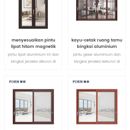
kebutuhan arsitektur.
menyesuaikan pintu
kayu-cetak ruang tamu
lipat hitam magnetik
bingkai aluminium
besar penggunaan
sistem jendela geser
pintu lipat aluminium ini dan
pintu geser aluminium dan
tahan lama
bingkai jendela dikunci di
bingkai jendela terkunci di
beberapa titik, kinerja
beberapa titik, kinerja
penyegelan dan keamanan
penyegelan dan keamanan
anti-pencurian sangat baik.
anti-pencurian sangat baik.
berbagai jenis pintu untuk
berbagai jenis pintu untuk
memenuhi berbagai
memenuhi berbagai
kebutuhan arsitektur.
kebutuhan arsitektur.