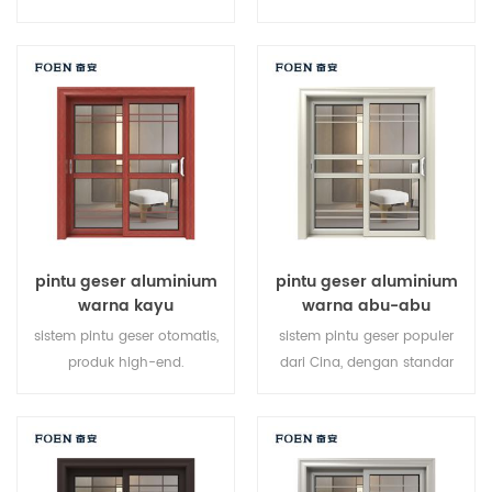
baru, gaya baru, baru
produsen pemilik merek di
dikembangkan.
Cina, baik untuk partai besar.
pintu geser aluminium
pintu geser aluminium
warna kayu
warna abu-abu
sistem pintu geser otomatis,
sistem pintu geser populer
produk high-end.
dari Cina, dengan standar
menyesuaikan dengan harga
dan gaya jerman, penjualan
murah!
panas di Uni Eropa dan
Amerika Serikat.