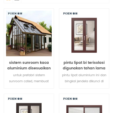
sistem sunroom kaca
pintu lipat bi terisolasi
aluminium disesuaikan
digunakan tahan lama
untuk hotel tepi laut
untuk prefabri sistem
pintu lipat aluminium ini dan
sunroom cated, membuat
bingkai jendela dikunci di
sunroom Anda lebih cocok,
beberapa titik, kinerja
lebih manusiawi dan lebih
penyegelan dan keamanan
sesuai.
anti-pencurian sangat baik.
berbagai jenis pintu untuk
memenuhi berbagai