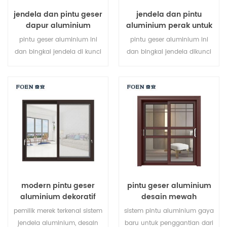
jendela dan pintu geser
jendela dan pintu
dapur aluminium
aluminium perak untuk
rumah
pintu geser aluminium ini
pintu geser aluminium ini
dan bingkai jendela di kunci
dan bingkai jendela dikunci
pada beberapa titik, kinerja
di beberapa titik, kinerja
penyegelan dan keamanan
penyegelan dan keamanan
anti-pencurian sangat baik.
anti-pencurian sangat baik.
jenis pintu bervariasi untuk
berbagai jenis pintu untuk
memenuhi kebutuhan
memenuhi berbagai
arsitektur yang berbeda
kebutuhan arsitektur.
modern pintu geser
pintu geser aluminium
aluminium dekoratif
desain mewah
luar ruangan
pemilik merek terkenal sistem
sistem pintu aluminium gaya
jendela aluminium, desain
baru untuk penggantian dari