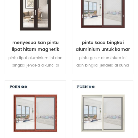
kebutuhan arsitektur.
menyesuaikan pintu
pintu kaca bingkai
lipat hitam magnetik
aluminium untuk kamar
besar penggunaan
mandi internal
pintu lipat aluminium ini dan
pintu geser aluminium ini
tahan lama
bingkai jendela dikunci di
dan bingkai jendela di kunci
beberapa titik, kinerja
pada beberapa titik, kinerja
penyegelan dan keamanan
penyegelan dan keamanan
anti-pencurian sangat baik.
anti-pencurian sangat baik.
berbagai jenis pintu untuk
berbagai jenis pintu untuk
memenuhi berbagai
memenuhi berbagai
kebutuhan arsitektur.
kebutuhan arsitektur