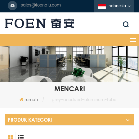
sales@foenalu.com
Indonesia
MENCARI
rumah
/
grey-anodized-aluminum-tube
PRODUK KATEGORI