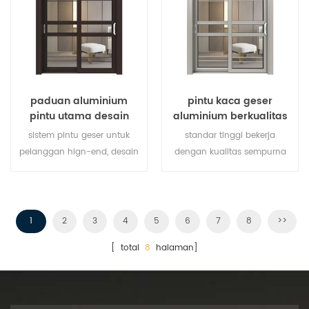
paduan aluminium
pintu kaca geser
pintu utama desain
aluminium berkualitas
pintu geser kaca
tinggi
sistem pintu geser untuk
standar tinggi bekerja
pelanggan hign-end, desain
dengan kualitas sempurna
pelanggan dapat diterima,
dan harga terbaik, pembeli
partai besar dan pemilik
waralaba disambut.
memberikan pintu geser
1
2
3
4
5
6
7
8
>>
aluminium terbaik!
[ total
8
halaman]