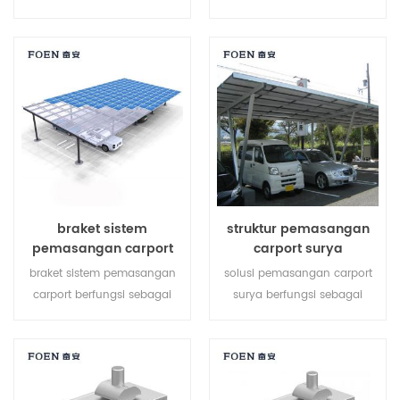
solusi yang lebih ekonomis
proyek atap datar rc. ini
dengan pemasangan lebih
adalah pembangkit listrik
cepat dan struktur lebih
energi hijau yang dapat
aman.
disesuaikan yang
menyediakan kebutuhan
daya seluruh gedung.
braket sistem
struktur pemasangan
pemasangan carport
carport surya
braket sistem pemasangan
solusi pemasangan carport
carport berfungsi sebagai
surya berfungsi sebagai
stasiun pengisian daya untuk
stasiun pengisian daya untuk
kendaraan listrik sekaligus
kendaraan listrik sekaligus
mengembangkan energi
mengembangkan energi
terbarukan.
terbarukan.