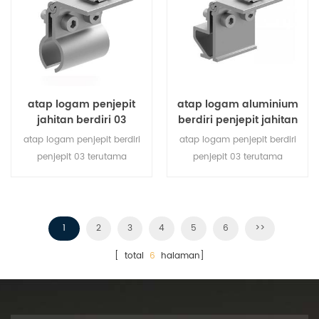
atap logam penjepit
atap logam aluminium
jahitan berdiri 03
berdiri penjepit jahitan
atap logam penjepit berdiri
atap logam penjepit berdiri
penjepit 03 terutama
penjepit 03 terutama
dirancang untuk atap logam
dirancang untuk atap logam
sistem pemasangan
sistem pemasangan
matahari, diperbaiki pada
matahari, diperbaiki pada
jahitan atap untuk
jahitan atap untuk
1
2
3
4
5
6
>>
memperbaiki rel.
memperbaiki rel.
[ total
6
halaman]