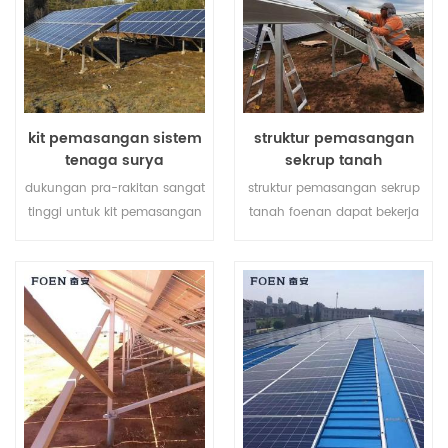
kit pemasangan sistem
struktur pemasangan
tenaga surya
sekrup tanah
dukungan pra-rakitan sangat
struktur pemasangan sekrup
tinggi untuk kit pemasangan
tanah foenan dapat bekerja
sistem tenaga surya
dengan dasar beton atau
membantu menghemat
sekrup tanah tergantung
biaya tenaga kerja Anda dan
pada kondisi tanah yang
mempersingkat waktu
berbeda.
pemasangan.