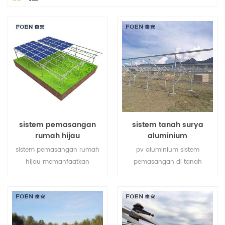
sistem pemasangan
sistem tanah surya
rumah hijau
aluminium
sistem pemasangan rumah
pv aluminium sistem
hijau memanfaatkan
pemasangan di tanah
sepenuhnya tanah pertanian
terbuat dari aluminium al-
dan mengembangkan energi
6005, berbobot ringan sambil
bersih dari matahari,
memastikan kemampuan
membawa masa depan yang
anti korosif yang sangat baik.
lebih bersih bagi manusia.