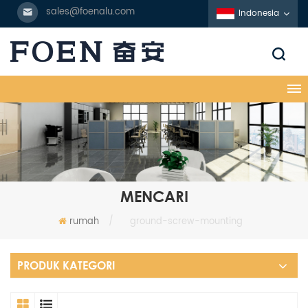
sales@foenalu.com
Indonesia
MENCARI
rumah
/
ground-screw-mounting
PRODUK KATEGORI