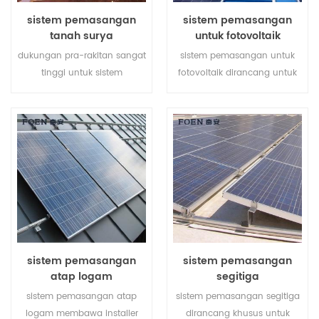
sistem pemasangan
sistem pemasangan
tanah surya
untuk fotovoltaik
dukungan pra-rakitan sangat
sistem pemasangan untuk
tinggi untuk sistem
fotovoltaik dirancang untuk
pemasangan tanah surya
atap logam, ia memiliki
membantu menghemat
kelebihan seperti perakitan
biaya tenaga kerja Anda dan
mudah, catu daya besar,
mempersingkat waktu
stabil dan begitu seterusnya.
pemasangan.
sistem pemasangan
sistem pemasangan
atap logam
segitiga
sistem pemasangan atap
sistem pemasangan segitiga
logam membawa installer
dirancang khusus untuk