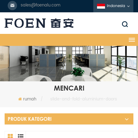
sales@foenalu.com
Indonesia
MENCARI
rumah
/
slide-and-fold-aluminium-doors
PRODUK KATEGORI