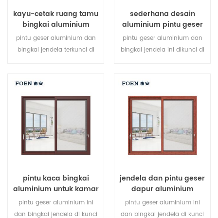
kayu-cetak ruang tamu
sederhana desain
bingkai aluminium
aluminium pintu geser
sistem jendela geser
cetak kayu kamar tidur
pintu geser aluminium dan
pintu geser aluminium dan
bingkai jendela terkunci di
bingkai jendela ini dikunci di
beberapa titik, kinerja
beberapa titik, kinerja anti-
penyegelan dan keamanan
pencurian penyegelan dan
anti-pencurian sangat baik.
keselamatan sangat baik.
berbagai jenis pintu untuk
berbagai jenis pintu untuk
memenuhi berbagai
memenuhi berbagai
kebutuhan arsitektur.
kebutuhan arsitektur.
pintu kaca bingkai
jendela dan pintu geser
aluminium untuk kamar
dapur aluminium
mandi internal
pintu geser aluminium ini
pintu geser aluminium ini
dan bingkai jendela di kunci
dan bingkai jendela di kunci