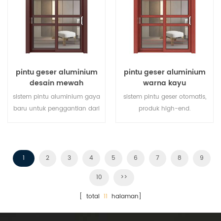
memenuhi berbagai
kebutuhan arsitektur.
pintu geser aluminium
pintu geser aluminium
desain mewah
warna kayu
sistem pintu aluminium gaya
sistem pintu geser otomatis,
baru untuk penggantian dari
produk high-end.
produsen pemilik merek di
menyesuaikan dengan harga
Cina, baik untuk partai besar.
murah!
1
2
3
4
5
6
7
8
9
10
>>
[ total
11
halaman]