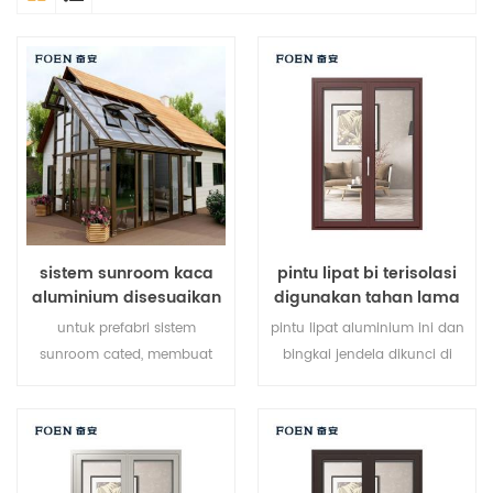
sistem sunroom kaca
pintu lipat bi terisolasi
aluminium disesuaikan
digunakan tahan lama
untuk hotel tepi laut
untuk prefabri sistem
pintu lipat aluminium ini dan
sunroom cated, membuat
bingkai jendela dikunci di
sunroom Anda lebih cocok,
beberapa titik, kinerja
lebih manusiawi dan lebih
penyegelan dan keamanan
sesuai.
anti-pencurian sangat baik.
berbagai jenis pintu untuk
memenuhi berbagai