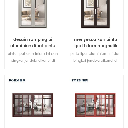
kebutuhan arsitektur.
desain ramping bi
menyesuaikan pintu
aluminium lipat pintu
lipat hitam magnetik
kaca ganda
besar penggunaan
pintu lipat aluminium ini dan
pintu lipat aluminium ini dan
tahan lama
bingkai jendela dikunci di
bingkai jendela dikunci di
beberapa titik, kinerja
beberapa titik, kinerja
penyegelan dan keamanan
penyegelan dan keamanan
anti-pencurian sangat baik.
anti-pencurian sangat baik.
berbagai jenis pintu untuk
berbagai jenis pintu untuk
memenuhi berbagai
memenuhi berbagai
kebutuhan arsitektur.
kebutuhan arsitektur.