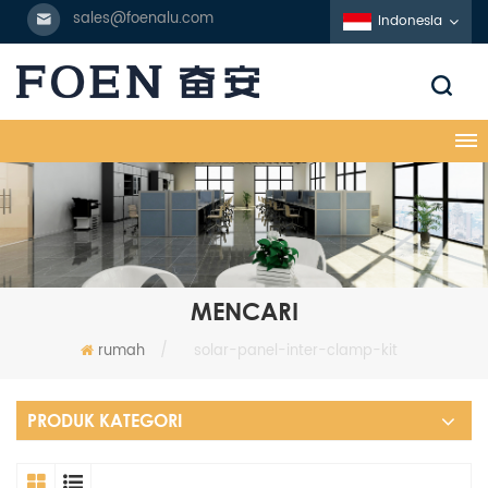
sales@foenalu.com
Indonesia
MENCARI
rumah
/
solar-panel-inter-clamp-kit
PRODUK KATEGORI