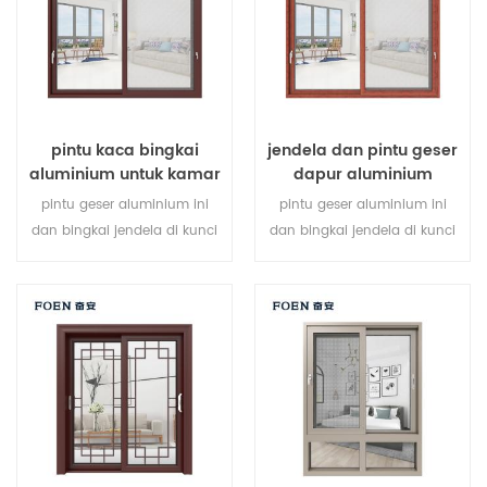
kebutuhan arsitektur.
kebutuhan arsitektur.
pintu kaca bingkai
jendela dan pintu geser
aluminium untuk kamar
dapur aluminium
mandi internal
pintu geser aluminium ini
pintu geser aluminium ini
dan bingkai jendela di kunci
dan bingkai jendela di kunci
pada beberapa titik, kinerja
pada beberapa titik, kinerja
penyegelan dan keamanan
penyegelan dan keamanan
anti-pencurian sangat baik.
anti-pencurian sangat baik.
berbagai jenis pintu untuk
jenis pintu bervariasi untuk
memenuhi berbagai
memenuhi kebutuhan
kebutuhan arsitektur
arsitektur yang berbeda