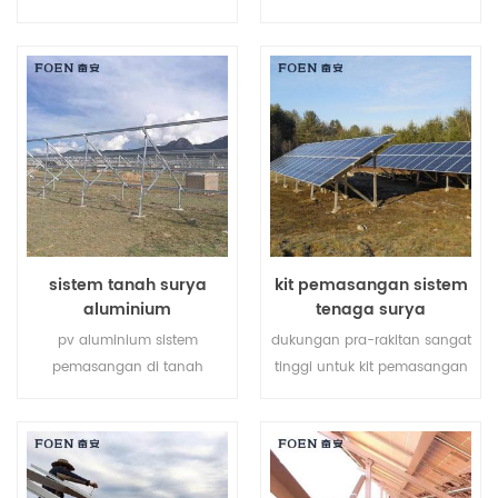
ekstrusi aluminium v-slot,
sepenuhnya tanah pertanian
pengikat aksesoris profil
dan mengembangkan energi
aluminium pasir.
bersih dari matahari,
membawa masa depan yang
lebih bersih bagi manusia.
sistem tanah surya
kit pemasangan sistem
aluminium
tenaga surya
pv aluminium sistem
dukungan pra-rakitan sangat
pemasangan di tanah
tinggi untuk kit pemasangan
terbuat dari aluminium al-
sistem tenaga surya
6005, berbobot ringan sambil
membantu menghemat
memastikan kemampuan
biaya tenaga kerja Anda dan
anti korosif yang sangat baik.
mempersingkat waktu