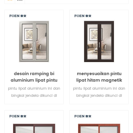
desain ramping bi
menyesuaikan pintu
aluminium lipat pintu
lipat hitam magnetik
kaca ganda
besar penggunaan
pintu lipat aluminium ini dan
pintu lipat aluminium ini dan
tahan lama
bingkai jendela dikunci di
bingkai jendela dikunci di
beberapa titik, kinerja
beberapa titik, kinerja
penyegelan dan keamanan
penyegelan dan keamanan
anti-pencurian sangat baik.
anti-pencurian sangat baik.
berbagai jenis pintu untuk
berbagai jenis pintu untuk
memenuhi berbagai
memenuhi berbagai