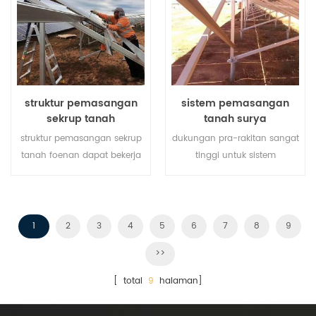
pemasangan.
struktur pemasangan
sistem pemasangan
sekrup tanah
tanah surya
struktur pemasangan sekrup
dukungan pra-rakitan sangat
tanah foenan dapat bekerja
tinggi untuk sistem
dengan dasar beton atau
pemasangan tanah surya
sekrup tanah tergantung
membantu menghemat
pada kondisi tanah yang
biaya tenaga kerja Anda dan
berbeda.
mempersingkat waktu
1
2
3
4
5
6
7
8
9
pemasangan.
>>
[ total
9
halaman]