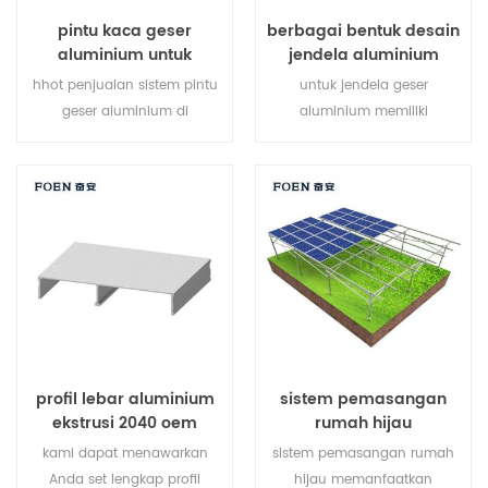
pintu kaca geser
berbagai bentuk desain
aluminium untuk
jendela aluminium
apartemen
hhot penjualan sistem pintu
untuk jendela geser
geser aluminium di
aluminium memiliki
6061.6035 6005 aluminium ,
selempang tunggal yang
produk baru 2019, cocok
meluncur secara horizontal
untuk pelanggan menengah
untuk memungkinkan
dan kelas atas
ventilasi penuh atas ke
bawah. karena selempang
tidak terbuka ke luar,
selempang ini adalah pilihan
yang sangat baik untuk
kamar yang menghadap
jalan setapak, beranda, atau
profil lebar aluminium
sistem pemasangan
geladak, ini jendela geser
ekstrusi 2040 oem
rumah hijau
kustomisasi kami
sepenuhnya.
kami dapat menawarkan
sistem pemasangan rumah
Anda set lengkap profil
hijau memanfaatkan