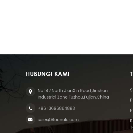
HUBUNGI KAMI
S
No.142,North JianXin Road,Jinshan
Industrial Zone,Fuzhou,Fujian,China
P
+86 13696864883
P
sales@foenalu.com
K
T