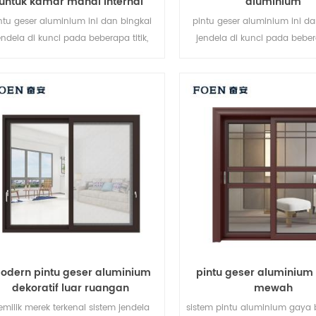
untuk kamar mandi internal
aluminium
ntu geser aluminium ini dan bingkai
pintu geser aluminium ini da
endela di kunci pada beberapa titik,
jendela di kunci pada bebera
erja penyegelan dan keamanan anti-
kinerja penyegelan dan keam
ncurian sangat baik. berbagai jenis
pencurian sangat baik. jen
pintu untuk memenuhi berbagai
bervariasi untuk memenuhi 
kebutuhan arsitektur
arsitektur yang berbe
odern pintu geser aluminium
pintu geser aluminium
dekoratif luar ruangan
mewah
emilik merek terkenal sistem jendela
sistem pintu aluminium gaya 