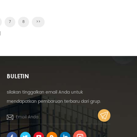
disambut. memberikan pintu geser
aluminium terbaik!
7
8
>>
]
BULETIN
silakan tinggalkan email Anda untuk
mendapatkan pembaruan terbaru dari grup.