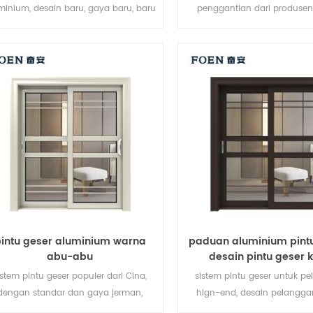
minium, desain baru, gaya baru, baru
penggantian dari produsen
dikembangkan.
merek di Cina, baik untuk par
intu geser aluminium warna
paduan aluminium pint
abu-abu
desain pintu geser 
istem pintu geser populer dari Cina,
sistem pintu geser untuk p
dengan standar dan gaya jerman,
hign-end, desain pelangga
penjualan panas di Uni Eropa dan
diterima,