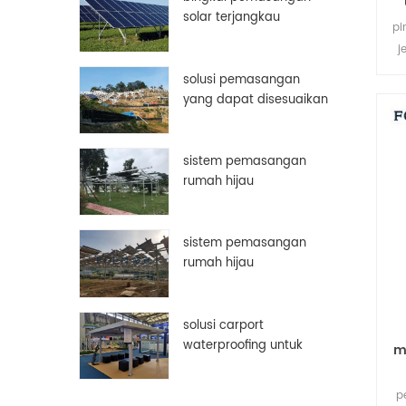
solar terjangkau
pi
aluminium disesuaikan
j
bingkai panel surya
kin
solusi pemasangan
pe
yang dapat disesuaikan
secara manual
sistem pemasangan
rumah hijau
sistem pemasangan
rumah hijau
solusi carport
waterproofing untuk
m
panel surya pv
p