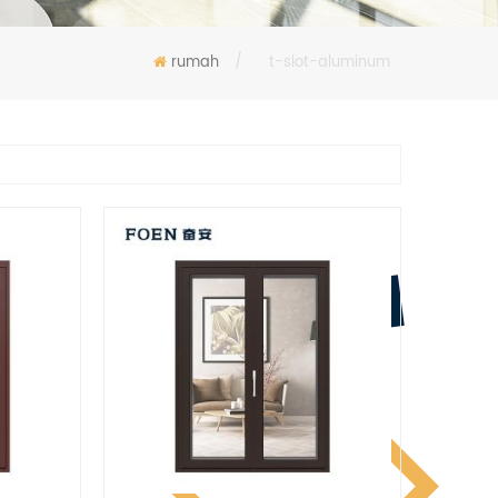
rumah
/
t-slot-aluminum