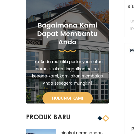
si
u
Bagaimana Kami
m
Dapat Membantu
Anda
jika Anda memiliki pertanyaan atau
saran, silakan tinggalkan pesan
kepada kami, kami akan membalas
Anda sesegera mungkin!
HUBUNGI KAMI
PRODUK BARU
p
bingkai pemasangan