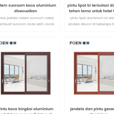
stem sunroom kaca aluminium
pintu lipat bi terisolasi 
disesuaikan
tahan lama untuk hotel t
ntuk prefabri sistem sunroom cated,
pintu lipat aluminium ini da
embuat sunroom Anda lebih cocok,
jendela dikunci di beberapa tit
lebih manusiawi dan lebih sesuai.
penyegelan dan keamanan
pencurian sangat baik. berba
pintu untuk memenuhi be
kebutuhan arsitektur
intu kaca bingkai aluminium
jendela dan pintu gese