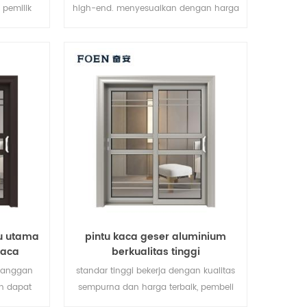
 pemilik
high-end. menyesuaikan dengan harga
tai besar.
murah!
u utama
pintu kaca geser aluminium
kaca
berkualitas tinggi
elanggan
standar tinggi bekerja dengan kualitas
n dapat
sempurna dan harga terbaik, pembeli
partai besar dan pemilik waralaba