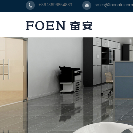
+86 13696864883
sales@foenalu.com