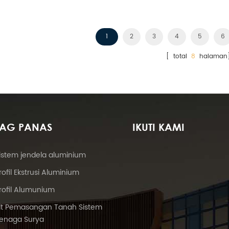
Amerika Serikat.
1
2
3
4
5
6
[ total
8
halaman
TAG PANAS
IKUTI KAMI
istem jendela aluminium
rofil Ekstrusi Aluminium
rofil Alumunium
it Pemasangan Tanah Sistem
enaga Surya