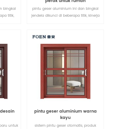
perak untuk rumah
n bingkai
pintu geser aluminium ini dan bingkai
pa titik,
jendela dikunci di beberapa titik, kinerja
anan anti-
penyegelan dan keamanan anti-
is pintu
pencurian sangat baik. berbagai jenis
kebutuhan
pintu untuk memenuhi berbagai
da
kebutuhan arsitektur.
 desain
pintu geser aluminium warna
kayu
baru untuk
sistem pintu geser otomatis, produk