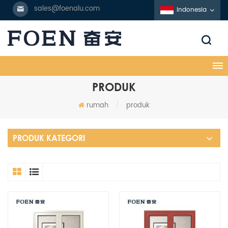
sales@foenalu.com
Indonesia
PRODUK
rumah
/
produk
PRODUK KATEGORI