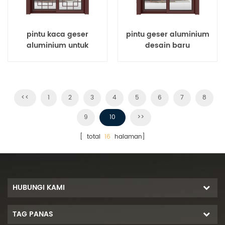
pintu kaca geser
pintu geser aluminium
aluminium untuk
desain baru
apartemen
<<
1
2
3
4
5
6
7
8
9
10
>>
[ total
16
halaman]
HUBUNGI KAMI
TAG PANAS