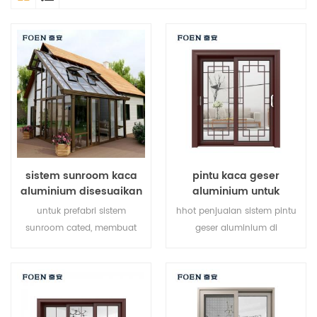
sistem sunroom kaca
pintu kaca geser
aluminium disesuaikan
aluminium untuk
apartemen
untuk prefabri sistem
hhot penjualan sistem pintu
sunroom cated, membuat
geser aluminium di
sunroom Anda lebih cocok,
6061.6035 6005 aluminium ,
lebih manusiawi dan lebih
produk baru 2019, cocok
sesuai.
untuk pelanggan menengah
dan kelas atas