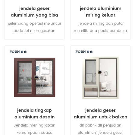
jalan setapak, beranda, atau
jendela geser
jendela aluminium
geladak, ini jendela geser
aluminium yang bisa
miring keluar
kustomisasi kami
disesuaikan
sepenuhnya.
selempang operasi meluncur
jendela miring dan putar
pada rol nilon gesekan
memiliki dua posisi pembuka,
minimal yang dapat disetel,
mereka dapat digunakan
di sepanjang trek aluminium,
sebagai jendela tingkap dan
memberikan aksi pembukaan
jendela hopper. pembukaan
dan penutupan yang halus.
tingkap dapat
sepenuhnya disegel cuaca di
memungkinkan sirkulasi
sekitar bingkai untuk
udara maksimum dan
meminimalkan debu dan
pembersihan mudah, tilt
intrusi air, jendela geser
membuka dapat
dilengkapi ikat pinggang
memungkinkan udara masuk
yang saling mengunci untuk
dalam cuaca buruk.
jendela tingkap
jendela geser
meningkatkan kekuatan
aluminium desain
aluminium untuk balkon
jendela.
jendela terbaru
Jendela meningkatkan
dir pabrik dll penjualan
kemampuan cuaca
aluminium jendela geser,