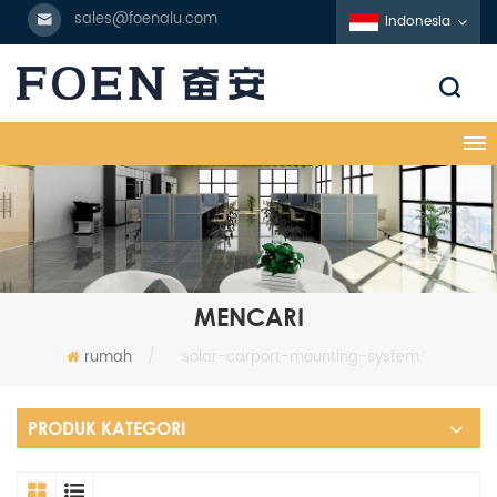
sales@foenalu.com
Indonesia
MENCARI
rumah
/
solar-carport-mounting-system
PRODUK KATEGORI