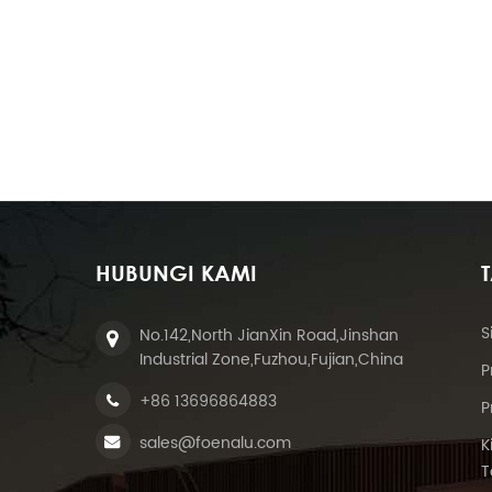
pen
m
HUBUNGI KAMI
S
No.142,North JianXin Road,Jinshan
Industrial Zone,Fuzhou,Fujian,China
P
+86 13696864883
P
sales@foenalu.com
K
T