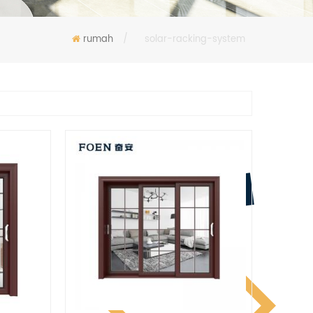
rumah
/
solar-racking-system