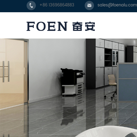
+86 13696864883
sales@foenalu.com