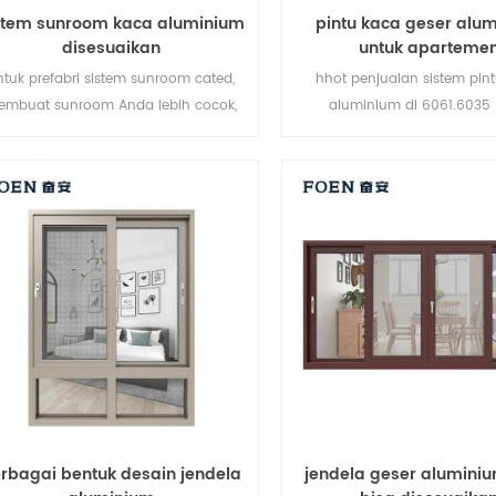
stem sunroom kaca aluminium
pintu kaca geser alu
disesuaikan
untuk aparteme
ntuk prefabri sistem sunroom cated,
hhot penjualan sistem pint
embuat sunroom Anda lebih cocok,
aluminium di 6061.6035
lebih manusiawi dan lebih sesuai.
aluminium , produk baru 201
untuk pelanggan menengah 
atas
rbagai bentuk desain jendela
jendela geser alumini