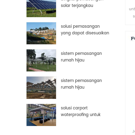
solar terjangkau
unt
aluminium disesuaikan
bingkai panel surya
se
solusi pemasangan
ve
yang dapat disesuaikan
secara manual
sistem pemasangan
m
rumah hijau
sistem pemasangan
rumah hijau
solusi carport
waterproofing untuk
panel surya pv
J