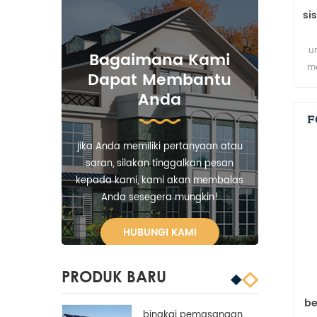
si
u
Bagaimana Kami
m
Dapat Membantu
Anda
jika Anda memiliki pertanyaan atau
saran, silakan tinggalkan pesan
kepada kami, kami akan membalas
Anda sesegera mungkin!
HUBUNGI KAMI
PRODUK BARU
be
bingkai pemasangan