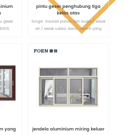
minium
pintu geser penghubung tiga
n
kelas atas
u geser
fungsi: insulasi panas dan suara / sesak
 6005
air / sesak udara. kaca: seperti yang
9, cocok
Anda butuhkan.
dan kelas
um yang
jendela aluminium miring keluar