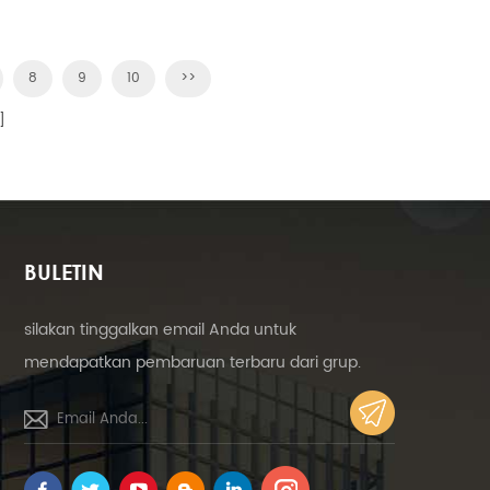
enawarkan
mampuan
 daripada
8
9
10
>>
nya, tetapi
]
loy 6063
osi yang
kan untuk
an seperti
minium.
BULETIN
silakan tinggalkan email Anda untuk
mendapatkan pembaruan terbaru dari grup.