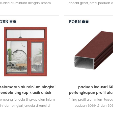
cuaca aluminium dengan proses
jendela geser, profil paduan
penyemprotan elektrostatik, proses
berkualitas tinggi, harga 
yemprotan bubuk elektrostatik pada
ermukaan aluminium, perlindungan
ngkungan, kesehatan, sentuhan yang
nyaman, meningkatkan ketahanan
rosi aluminium, ketahanan terhadap
s dan tahan asam, tahan terhadap
cuaca anti memudar.
selamatan aluminium bingkai
paduan industri 6
jendela tingkap klasik untuk
perlengkapan profil al
rumah
lempang jendela tingkap aluminium
fitting profil aluminium ters
ini dan bingkai jendela dikunci di
paduan 6061-t6 dan 606
eberapa titik, kinerja anti-pencurian
aluminium 6061 adalah pad