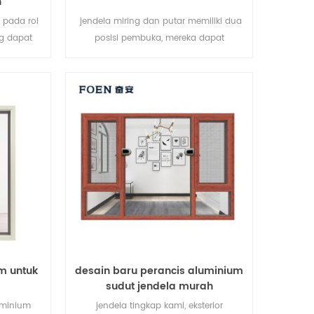
n
 pada rol
jendela miring dan putar memiliki dua
g dapat
posisi pembuka, mereka dapat
luminium,
digunakan sebagai jendela tingkap dan
aan dan
jendela hopper. pembukaan tingkap
penuhnya
dapat memungkinkan sirkulasi udara
kai untuk
maksimum dan pembersihan mudah, tilt
usi air,
membuka dapat memungkinkan udara
t pinggang
masuk dalam cuaca buruk.
ntuk
ndela.
m untuk
desain baru perancis aluminium
sudut jendela murah
luminium
jendela tingkap kami, eksterior