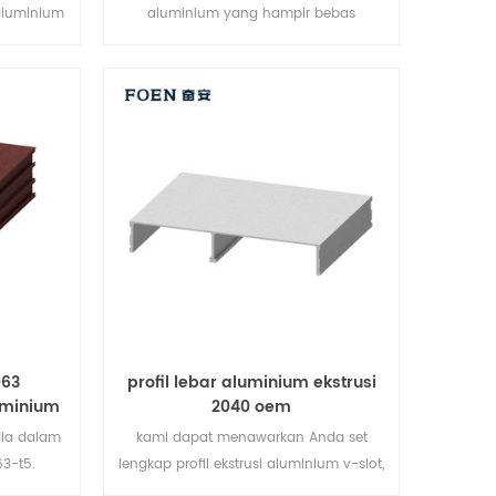
 aluminium
aluminium yang hampir bebas
pabrik!
perawatan untuk menahan air dan
tahan terhadap unsur-unsur, dibuat-
untuk memesan di hampir semua
bentuk, ukuran, warna, spesies kayu
interior atau selesai.
063
profil lebar aluminium ekstrusi
uminium
2040 oem
edia dalam
kami dapat menawarkan Anda set
3-t5.
lengkap profil ekstrusi aluminium v-slot,
uan yang
pengikat aksesoris profil aluminium pasir.