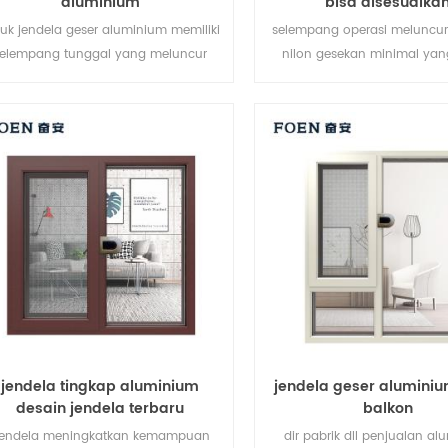
aluminium
bisa disesuaika
uk jendela geser aluminium memiliki
selempang operasi meluncur
selempang tunggal yang meluncur
nilon gesekan minimal yan
cara horizontal untuk memungkinkan
disetel, di sepanjang trek a
ntilasi penuh atas ke bawah. karena
memberikan aksi pembuk
selempang tidak terbuka ke luar,
penutupan yang halus. se
selempang ini adalah pilihan yang
disegel cuaca di sekitar bing
sangat baik untuk kamar yang
meminimalkan debu dan intr
enghadap jalan setapak, beranda,
jendela geser dilengkapi ika
atau geladak, ini jendela geser
yang saling mengunci u
kustomisasi kami sepenuhnya.
meningkatkan kekuatan je
jendela tingkap aluminium
jendela geser aluminiu
desain jendela terbaru
balkon
endela meningkatkan kemampuan
dir pabrik dll penjualan a